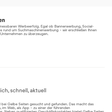
en
 messbaren Werbeerfolg. Egal ob Bannerwerbung, Social-
es rund um Suchmaschinenwerbung – wir erschließen Ihnen
 Unternehmen zu überzeugen.
ich, schnell, aktuell
rd bei Gelbe Seiten gesucht und gefunden. Das macht das
, im Web, als App – zu einer der führenden
. Neben qualifizierten Geschäftskontakten bietet Gelbe Seiten