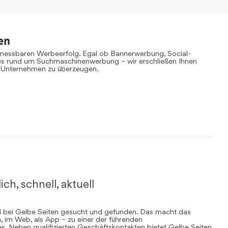
en
 messbaren Werbeerfolg. Egal ob Bannerwerbung, Social-
es rund um Suchmaschinenwerbung – wir erschließen Ihnen
 Unternehmen zu überzeugen.
ich, schnell, aktuell
rd bei Gelbe Seiten gesucht und gefunden. Das macht das
, im Web, als App – zu einer der führenden
. Neben qualifizierten Geschäftskontakten bietet Gelbe Seiten