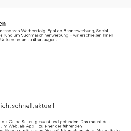
en
 messbaren Werbeerfolg. Egal ob Bannerwerbung, Social-
es rund um Suchmaschinenwerbung – wir erschließen Ihnen
 Unternehmen zu überzeugen.
ich, schnell, aktuell
rd bei Gelbe Seiten gesucht und gefunden. Das macht das
, im Web, als App – zu einer der führenden
. Neben qualifizierten Geschäftskontakten bietet Gelbe Seiten