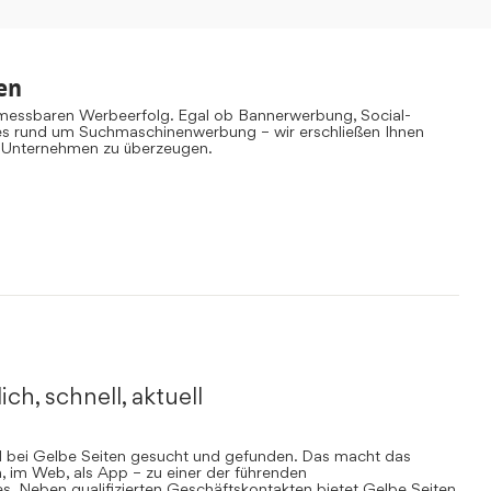
en
 messbaren Werbeerfolg. Egal ob Bannerwerbung, Social-
es rund um Suchmaschinenwerbung – wir erschließen Ihnen
 Unternehmen zu überzeugen.
ich, schnell, aktuell
rd bei Gelbe Seiten gesucht und gefunden. Das macht das
, im Web, als App – zu einer der führenden
. Neben qualifizierten Geschäftskontakten bietet Gelbe Seiten