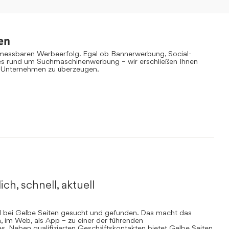
en
 messbaren Werbeerfolg. Egal ob Bannerwerbung, Social-
es rund um Suchmaschinenwerbung – wir erschließen Ihnen
 Unternehmen zu überzeugen.
ich, schnell, aktuell
rd bei Gelbe Seiten gesucht und gefunden. Das macht das
, im Web, als App – zu einer der führenden
. Neben qualifizierten Geschäftskontakten bietet Gelbe Seiten