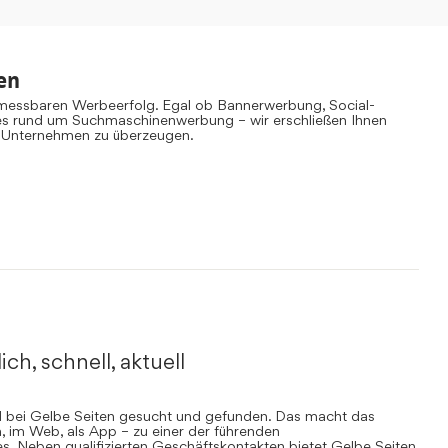
en
 messbaren Werbeerfolg. Egal ob Bannerwerbung, Social-
es rund um Suchmaschinenwerbung – wir erschließen Ihnen
 Unternehmen zu überzeugen.
ich, schnell, aktuell
rd bei Gelbe Seiten gesucht und gefunden. Das macht das
, im Web, als App – zu einer der führenden
. Neben qualifizierten Geschäftskontakten bietet Gelbe Seiten