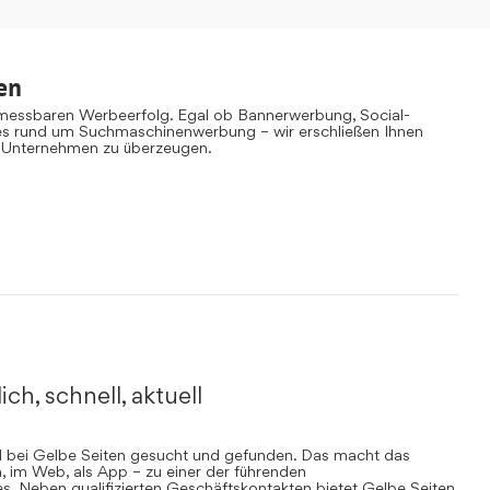
en
 messbaren Werbeerfolg. Egal ob Bannerwerbung, Social-
es rund um Suchmaschinenwerbung – wir erschließen Ihnen
 Unternehmen zu überzeugen.
ich, schnell, aktuell
rd bei Gelbe Seiten gesucht und gefunden. Das macht das
, im Web, als App – zu einer der führenden
. Neben qualifizierten Geschäftskontakten bietet Gelbe Seiten