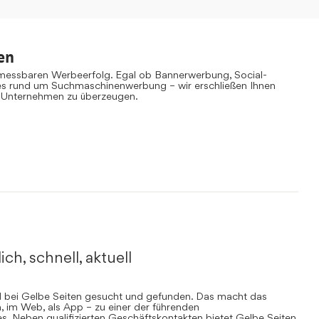
en
 messbaren Werbeerfolg. Egal ob Bannerwerbung, Social-
es rund um Suchmaschinenwerbung – wir erschließen Ihnen
 Unternehmen zu überzeugen.
ich, schnell, aktuell
rd bei Gelbe Seiten gesucht und gefunden. Das macht das
, im Web, als App – zu einer der führenden
. Neben qualifizierten Geschäftskontakten bietet Gelbe Seiten