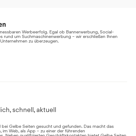
en
 messbaren Werbeerfolg. Egal ob Bannerwerbung, Social-
es rund um Suchmaschinenwerbung – wir erschließen Ihnen
 Unternehmen zu überzeugen.
ich, schnell, aktuell
rd bei Gelbe Seiten gesucht und gefunden. Das macht das
, im Web, als App – zu einer der führenden
. Neben qualifizierten Geschäftskontakten bietet Gelbe Seiten