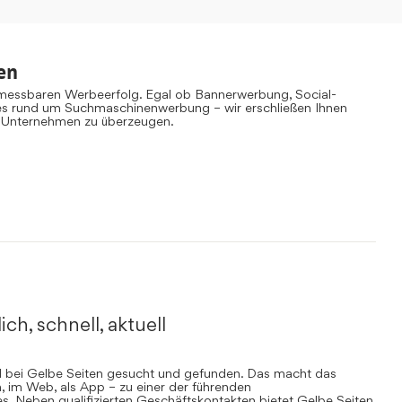
en
 messbaren Werbeerfolg. Egal ob Bannerwerbung, Social-
es rund um Suchmaschinenwerbung – wir erschließen Ihnen
 Unternehmen zu überzeugen.
ich, schnell, aktuell
rd bei Gelbe Seiten gesucht und gefunden. Das macht das
, im Web, als App – zu einer der führenden
. Neben qualifizierten Geschäftskontakten bietet Gelbe Seiten