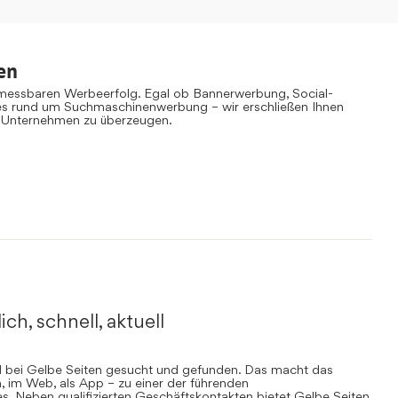
en
 messbaren Werbeerfolg. Egal ob Bannerwerbung, Social-
es rund um Suchmaschinenwerbung – wir erschließen Ihnen
 Unternehmen zu überzeugen.
ich, schnell, aktuell
rd bei Gelbe Seiten gesucht und gefunden. Das macht das
, im Web, als App – zu einer der führenden
. Neben qualifizierten Geschäftskontakten bietet Gelbe Seiten