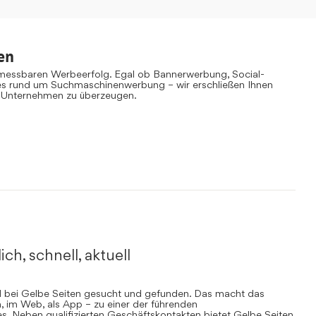
en
 messbaren Werbeerfolg. Egal ob Bannerwerbung, Social-
es rund um Suchmaschinenwerbung – wir erschließen Ihnen
 Unternehmen zu überzeugen.
ich, schnell, aktuell
rd bei Gelbe Seiten gesucht und gefunden. Das macht das
, im Web, als App – zu einer der führenden
. Neben qualifizierten Geschäftskontakten bietet Gelbe Seiten