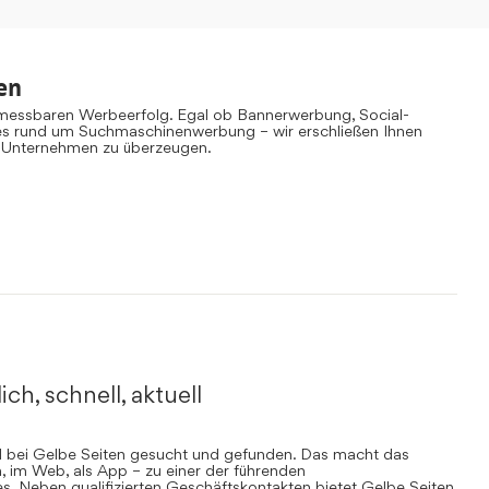
en
 messbaren Werbeerfolg. Egal ob Bannerwerbung, Social-
es rund um Suchmaschinenwerbung – wir erschließen Ihnen
 Unternehmen zu überzeugen.
ich, schnell, aktuell
rd bei Gelbe Seiten gesucht und gefunden. Das macht das
, im Web, als App – zu einer der führenden
. Neben qualifizierten Geschäftskontakten bietet Gelbe Seiten