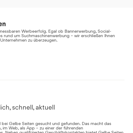
en
 messbaren Werbeerfolg. Egal ob Bannerwerbung, Social-
es rund um Suchmaschinenwerbung – wir erschließen Ihnen
 Unternehmen zu überzeugen.
ich, schnell, aktuell
rd bei Gelbe Seiten gesucht und gefunden. Das macht das
, im Web, als App – zu einer der führenden
. Neben qualifizierten Geschäftskontakten bietet Gelbe Seiten