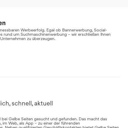
en
 messbaren Werbeerfolg. Egal ob Bannerwerbung, Social-
es rund um Suchmaschinenwerbung – wir erschließen Ihnen
 Unternehmen zu überzeugen.
ich, schnell, aktuell
rd bei Gelbe Seiten gesucht und gefunden. Das macht das
, im Web, als App – zu einer der führenden
. Neben qualifizierten Geschäftskontakten bietet Gelbe Seiten