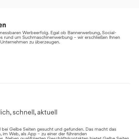
en
 messbaren Werbeerfolg. Egal ob Bannerwerbung, Social-
es rund um Suchmaschinenwerbung – wir erschließen Ihnen
 Unternehmen zu überzeugen.
ich, schnell, aktuell
rd bei Gelbe Seiten gesucht und gefunden. Das macht das
, im Web, als App – zu einer der führenden
. Neben qualifizierten Geschäftskontakten bietet Gelbe Seiten