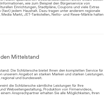
informationen, wie zum Beispiel den Bürgerservice von
lturellen Einrichtungen, Stadtpläne, Coupons und viele Extras
in (fast) jedem Haushalt. Dazu tragen unter anderem regionale
en, Media Markt, JET-Tankstellen, Netto- und Rewe-Märkte halten
 den Mittelstand
stand: Die Schlütersche bietet Ihnen den kompletten Service für
 von unserem Angebot an starken Marken und starken Leistungen.
, regional und bundesweit.
ereint die Schlütersche sämtliche Leistungen für Ihre
d Webseitengestaltung, Produktion von Firmenvideos,
inem Ansprechpartner erhalten Sie alle Möglichkeiten, Ihren