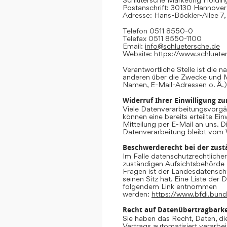
Postanschrift: 30130 Hannover
Adresse: Hans-Böckler-Allee 7
Telefon 0511 8550-0
Telefax 0511 8550-1100
Email:
info@schluetersche.de
Website:
https://www.schluete
Verantwortliche Stelle ist die n
anderen über die Zwecke und M
Namen, E-Mail-Adressen o. Ä.)
Widerruf Ihrer Einwilligung z
Viele Datenverarbeitungsvorgän
können eine bereits erteilte Ein
Mitteilung per E-Mail an uns. 
Datenverarbeitung bleibt vom 
Beschwerderecht bei der zust
Im Falle datenschutzrechtliche
zuständigen Aufsichtsbehörde 
Fragen ist der Landesdatensc
seinen Sitz hat. Eine Liste de
folgendem Link entnommen
werden:
https://www.bfdi.bund
Recht auf Datenübertragbarke
Sie haben das Recht, Daten, die
Vertrags automatisiert verarbei