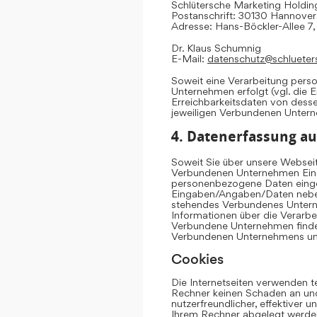
Schlütersche Marketing Hold
Postanschrift: 30130 Hannover
Adresse: Hans-Böckler-Allee 7
Dr. Klaus Schumnig
E-Mail:
datenschutz@schlueter
Soweit eine Verarbeitung per
Unternehmen erfolgt (vgl. die 
Erreichbarkeitsdaten von dess
jeweiligen Verbundenen Unter
4. Datenerfassung au
Soweit Sie über unsere Websei
Verbundenen Unternehmen Eing
personenbezogene Daten einge
Eingaben/Angaben/Daten neben 
stehendes Verbundenes Untern
Informationen über die Verarb
Verbundene Unternehmen finden
Verbundenen Unternehmens u
Cookies
Die Internetseiten verwenden t
Rechner keinen Schaden an und
nutzerfreundlicher, effektiver 
Ihrem Rechner abgelegt werden