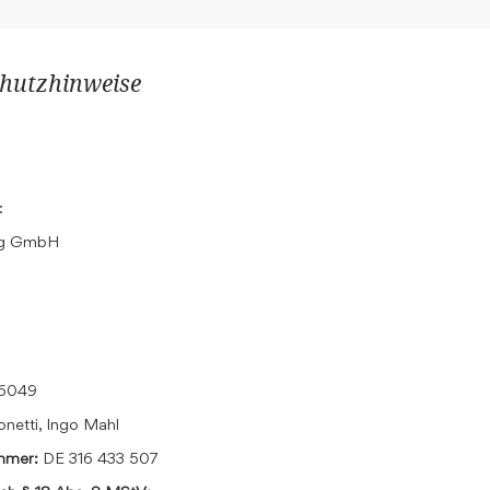
hutzhinweise
:
ing GmbH
16049
onetti, Ingo Mahl
ummer:
DE 316 433 507