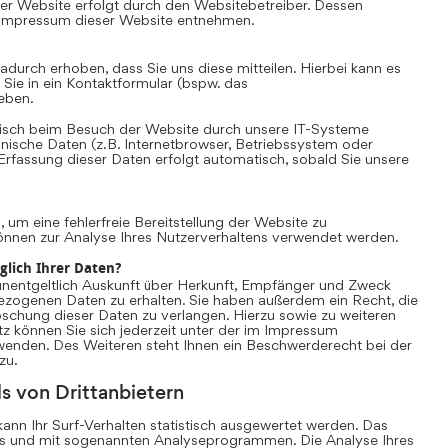
er Website erfolgt durch den Websitebetreiber. Dessen
Impressum dieser Website entnehmen.
durch erhoben, dass Sie uns diese mitteilen. Hierbei kann es
 Sie in ein Kontaktformular (bspw. das
eben.
sch beim Besuch der Website durch unsere IT-Systeme
chnische Daten (z.B. Internetbrowser, Betriebssystem oder
 Erfassung dieser Daten erfolgt automatisch, sobald Sie unsere
, um eine fehlerfreie Bereitstellung der Website zu
önnen zur Analyse Ihres Nutzerverhaltens verwendet werden.
glich Ihrer Daten?
unentgeltlich Auskunft über Herkunft, Empfänger und Zweck
ezogenen Daten zu erhalten. Sie haben außerdem ein Recht, die
schung dieser Daten zu verlangen. Hierzu sowie zu weiteren
können Sie sich jederzeit unter der im Impressum
nden. Des Weiteren steht Ihnen ein Beschwerderecht bei der
zu.
s von Drittanbietern
nn Ihr Surf-Verhalten statistisch ausgewertet werden. Das
es und mit sogenannten Analyseprogrammen. Die Analyse Ihres