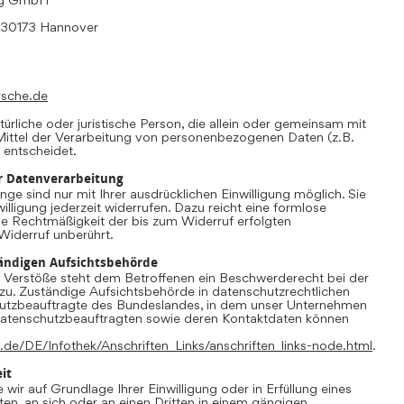
, 30173 Hannover
rsche.de
atürliche oder juristische Person, die allein oder gemeinsam mit
ittel der Verarbeitung von personenbezogenen Daten (z.B.
 entscheidet.
ur Datenverarbeitung
ge sind nur mit Ihrer ausdrücklichen Einwilligung möglich. Sie
willigung jederzeit widerrufen. Dazu reicht eine formlose
Die Rechtmäßigkeit der bis zum Widerruf erfolgten
Widerruf unberührt.
ändigen Aufsichtsbehörde
r Verstöße steht dem Betroffenen ein Beschwerderecht bei der
zu. Zuständige Aufsichtsbehörde in datenschutzrechtlichen
hutzbeauftragte des Bundeslandes, in dem unser Unternehmen
r Datenschutzbeauftragten sowie deren Kontaktdaten können
.de/DE/Infothek/Anschriften_Links/anschriften_links-node.html
.
it
 wir auf Grundlage Ihrer Einwilligung oder in Erfüllung eines
ten, an sich oder an einen Dritten in einem gängigen,