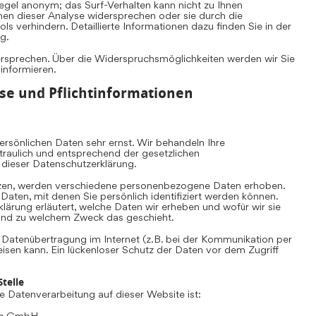
Regel anonym; das Surf-Verhalten kann nicht zu Ihnen
nen dieser Analyse widersprechen oder sie durch die
s verhindern. Detaillierte Informationen dazu finden Sie in der
g.
ersprechen. Über die Widerspruchsmöglichkeiten werden wir Sie
 informieren.
se und Pflichtinformationen
rsönlichen Daten sehr ernst. Wir behandeln Ihre
aulich und entsprechend der gesetzlichen
 dieser Datenschutzerklärung.
zen, werden verschiedene personenbezogene Daten erhoben.
ten, mit denen Sie persönlich identifiziert werden können.
lärung erläutert, welche Daten wir erheben und wofür wir sie
e und zu welchem Zweck das geschieht.
e Datenübertragung im Internet (z.B. bei der Kommunikation per
eisen kann. Ein lückenloser Schutz der Daten vor dem Zugriff
telle
die Datenverarbeitung auf dieser Website ist:
ing GmbH