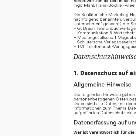
Verantwortlich für den Inhalt n
Ingo Mahl, Hans-Böckler-Allee
Die Schlütersche Marketing Hol
nachfolgend benannten, verb
Unternehmen“ genannt) der Sc
– G. Braun Telefonbuchverlage
– Kommunikation & Wirtschaf
– Mediengesellschaft Magdeb
– Schlütersche Verlagsgesells
– TVL Telefonbuch-Verlagsgese
Datenschutzhinweis
1. Datenschutz auf ei
Allgemeine Hinweise
Die folgenden Hinweise geben e
personenbezogenen Daten pass
Daten sind alle Daten, mit dene
Informationen zum Thema Date
aufgeführten Datenschutzerklä
Datenerfassung auf un
Wer ist verantwortlich für di