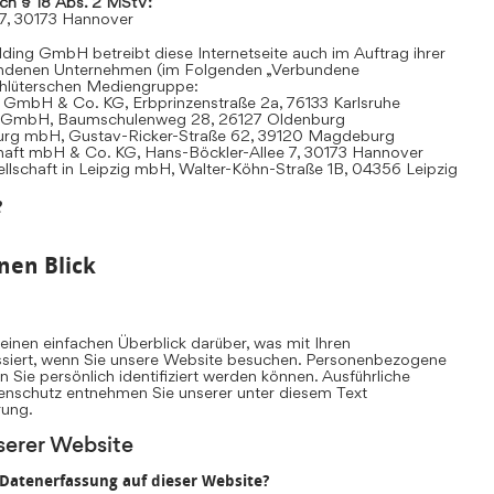
ach § 18 Abs. 2 MStV:
 7, 30173 Hannover
ding GmbH betreibt diese Internetseite auch im Auftrag ihrer
undenen Unternehmen (im Folgenden „Verbundene
hlüterschen Mediengruppe:
 GmbH & Co. KG, Erbprinzenstraße 2a, 76133 Karlsruhe
t GmbH, Baumschulenweg 28, 26127 Oldenburg
urg mbH, Gustav-Ricker-Straße 62, 39120 Magdeburg
chaft mbH & Co. KG, Hans-Böckler-Allee 7, 30173 Hannover
llschaft in Leipzig mbH, Walter-Köhn-Straße 1B, 04356 Leipzig
e
nen Blick
inen einfachen Überblick darüber, was mit Ihren
iert, wenn Sie unsere Website besuchen. Personenbezogene
n Sie persönlich identifiziert werden können. Ausführliche
nschutz entnehmen Sie unserer unter diesem Text
rung.
serer Website
e Datenerfassung auf dieser Website?