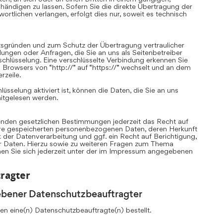
ändigen zu lassen. Sofern Sie die direkte Übertragung der
rtlichen verlangen, erfolgt dies nur, soweit es technisch
itsgründen und zum Schutz der Übertragung vertraulicher
llungen oder Anfragen, die Sie an uns als Seitenbetreiber
chlüsselung. Eine verschlüsselte Verbindung erkennen Sie
 Browsers von “http://” auf “https://” wechselt und an dem
rzeile.
sselung aktiviert ist, können die Daten, die Sie an uns
mitgelesen werden.
nden gesetzlichen Bestimmungen jederzeit das Recht auf
Ihre gespeicherten personenbezogenen Daten, deren Herkunft
er Datenverarbeitung und ggf. ein Recht auf Berichtigung,
r Daten. Hierzu sowie zu weiteren Fragen zum Thema
n Sie sich jederzeit unter der im Impressum angegebenen
ragter
ebener Datenschutzbeauftragter
n eine(n) Datenschutzbeauftragte(n) bestellt.