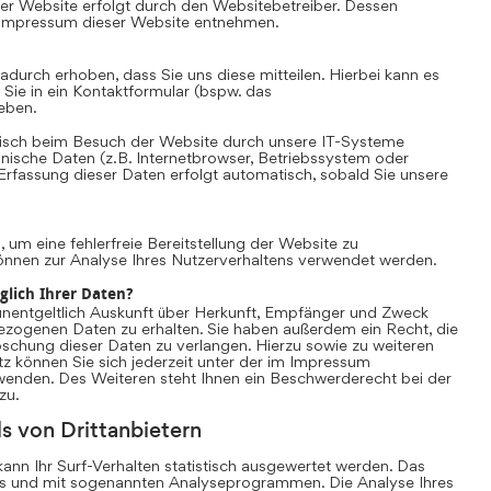
er Website erfolgt durch den Websitebetreiber. Dessen
Impressum dieser Website entnehmen.
durch erhoben, dass Sie uns diese mitteilen. Hierbei kann es
 Sie in ein Kontaktformular (bspw. das
eben.
sch beim Besuch der Website durch unsere IT-Systeme
chnische Daten (z.B. Internetbrowser, Betriebssystem oder
 Erfassung dieser Daten erfolgt automatisch, sobald Sie unsere
, um eine fehlerfreie Bereitstellung der Website zu
önnen zur Analyse Ihres Nutzerverhaltens verwendet werden.
glich Ihrer Daten?
unentgeltlich Auskunft über Herkunft, Empfänger und Zweck
ezogenen Daten zu erhalten. Sie haben außerdem ein Recht, die
schung dieser Daten zu verlangen. Hierzu sowie zu weiteren
können Sie sich jederzeit unter der im Impressum
nden. Des Weiteren steht Ihnen ein Beschwerderecht bei der
zu.
s von Drittanbietern
nn Ihr Surf-Verhalten statistisch ausgewertet werden. Das
es und mit sogenannten Analyseprogrammen. Die Analyse Ihres