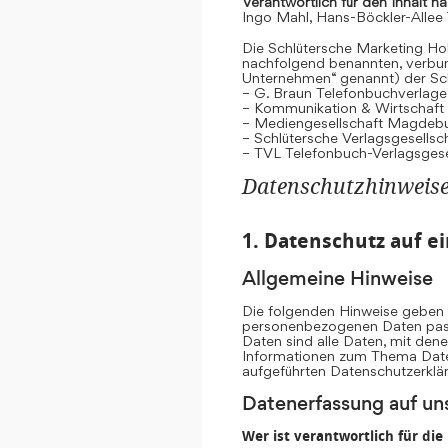
Verantwortlich für den Inhalt n
Ingo Mahl, Hans-Böckler-Allee
Die Schlütersche Marketing Hol
nachfolgend benannten, verb
Unternehmen“ genannt) der Sc
– G. Braun Telefonbuchverlage
– Kommunikation & Wirtschaf
– Mediengesellschaft Magdeb
– Schlütersche Verlagsgesells
– TVL Telefonbuch-Verlagsgese
Datenschutzhinweis
1. Datenschutz auf ei
Allgemeine Hinweise
Die folgenden Hinweise geben e
personenbezogenen Daten pass
Daten sind alle Daten, mit dene
Informationen zum Thema Date
aufgeführten Datenschutzerklä
Datenerfassung auf un
Wer ist verantwortlich für di