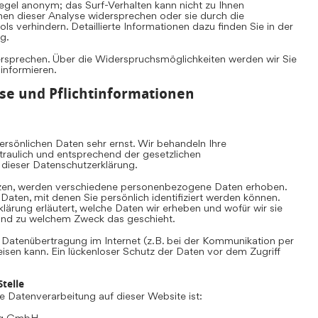
Regel anonym; das Surf-Verhalten kann nicht zu Ihnen
nen dieser Analyse widersprechen oder sie durch die
s verhindern. Detaillierte Informationen dazu finden Sie in der
g.
ersprechen. Über die Widerspruchsmöglichkeiten werden wir Sie
 informieren.
se und Pflichtinformationen
rsönlichen Daten sehr ernst. Wir behandeln Ihre
aulich und entsprechend der gesetzlichen
 dieser Datenschutzerklärung.
zen, werden verschiedene personenbezogene Daten erhoben.
ten, mit denen Sie persönlich identifiziert werden können.
lärung erläutert, welche Daten wir erheben und wofür wir sie
e und zu welchem Zweck das geschieht.
e Datenübertragung im Internet (z.B. bei der Kommunikation per
eisen kann. Ein lückenloser Schutz der Daten vor dem Zugriff
telle
die Datenverarbeitung auf dieser Website ist:
ing GmbH