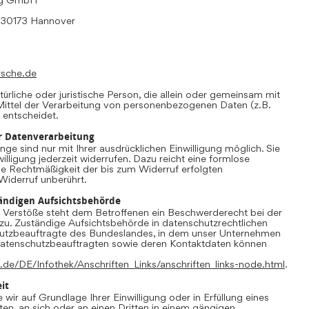
, 30173 Hannover
rsche.de
atürliche oder juristische Person, die allein oder gemeinsam mit
ittel der Verarbeitung von personenbezogenen Daten (z.B.
 entscheidet.
ur Datenverarbeitung
ge sind nur mit Ihrer ausdrücklichen Einwilligung möglich. Sie
willigung jederzeit widerrufen. Dazu reicht eine formlose
Die Rechtmäßigkeit der bis zum Widerruf erfolgten
Widerruf unberührt.
ändigen Aufsichtsbehörde
r Verstöße steht dem Betroffenen ein Beschwerderecht bei der
zu. Zuständige Aufsichtsbehörde in datenschutzrechtlichen
hutzbeauftragte des Bundeslandes, in dem unser Unternehmen
r Datenschutzbeauftragten sowie deren Kontaktdaten können
.de/DE/Infothek/Anschriften_Links/anschriften_links-node.html
.
it
 wir auf Grundlage Ihrer Einwilligung oder in Erfüllung eines
ten, an sich oder an einen Dritten in einem gängigen,