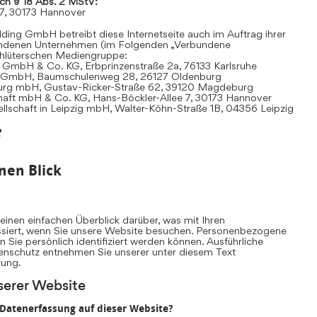
ach § 18 Abs. 2 MStV:
 7, 30173 Hannover
ding GmbH betreibt diese Internetseite auch im Auftrag ihrer
undenen Unternehmen (im Folgenden „Verbundene
hlüterschen Mediengruppe:
 GmbH & Co. KG, Erbprinzenstraße 2a, 76133 Karlsruhe
t GmbH, Baumschulenweg 28, 26127 Oldenburg
urg mbH, Gustav-Ricker-Straße 62, 39120 Magdeburg
chaft mbH & Co. KG, Hans-Böckler-Allee 7, 30173 Hannover
llschaft in Leipzig mbH, Walter-Köhn-Straße 1B, 04356 Leipzig
e
nen Blick
inen einfachen Überblick darüber, was mit Ihren
iert, wenn Sie unsere Website besuchen. Personenbezogene
n Sie persönlich identifiziert werden können. Ausführliche
nschutz entnehmen Sie unserer unter diesem Text
rung.
serer Website
e Datenerfassung auf dieser Website?