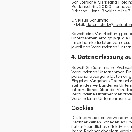
Schlütersche Marketing Hold
Postanschrift: 30130 Hannover
Adresse: Hans-Böckler-Allee 7
Dr. Klaus Schumnig
E-Mail:
datenschutz@schlueter
Soweit eine Verarbeitung per
Unternehmen erfolgt (vgl. die 
Erreichbarkeitsdaten von dess
jeweiligen Verbundenen Unter
4. Datenerfassung au
Soweit Sie über unsere Websei
Verbundenen Unternehmen Eing
personenbezogene Daten einge
Eingaben/Angaben/Daten neben 
stehendes Verbundenes Untern
Informationen über die Verarb
Verbundene Unternehmen finden
Verbundenen Unternehmens u
Cookies
Die Internetseiten verwenden t
Rechner keinen Schaden an und
nutzerfreundlicher, effektiver 
Ihrem Rechner abgelegt werden