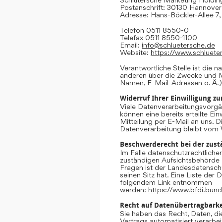
Postanschrift: 30130 Hannover
Adresse: Hans-Böckler-Allee 7
Telefon 0511 8550-0
Telefax 0511 8550-1100
Email:
info@schluetersche.de
Website:
https://www.schluete
Verantwortliche Stelle ist die n
anderen über die Zwecke und M
Namen, E-Mail-Adressen o. Ä.)
Widerruf Ihrer Einwilligung z
Viele Datenverarbeitungsvorgän
können eine bereits erteilte Ein
Mitteilung per E-Mail an uns. 
Datenverarbeitung bleibt vom 
Beschwerderecht bei der zust
Im Falle datenschutzrechtliche
zuständigen Aufsichtsbehörde 
Fragen ist der Landesdatensc
seinen Sitz hat. Eine Liste de
folgendem Link entnommen
werden:
https://www.bfdi.bund
Recht auf Datenübertragbarke
Sie haben das Recht, Daten, die
Vertrags automatisiert verarbei