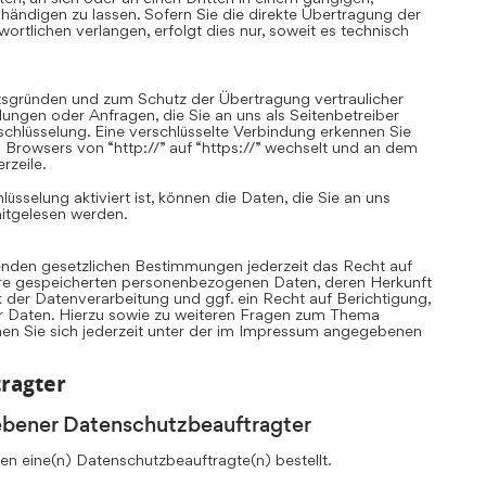
ändigen zu lassen. Sofern Sie die direkte Übertragung der
rtlichen verlangen, erfolgt dies nur, soweit es technisch
itsgründen und zum Schutz der Übertragung vertraulicher
llungen oder Anfragen, die Sie an uns als Seitenbetreiber
chlüsselung. Eine verschlüsselte Verbindung erkennen Sie
 Browsers von “http://” auf “https://” wechselt und an dem
rzeile.
sselung aktiviert ist, können die Daten, die Sie an uns
mitgelesen werden.
nden gesetzlichen Bestimmungen jederzeit das Recht auf
Ihre gespeicherten personenbezogenen Daten, deren Herkunft
er Datenverarbeitung und ggf. ein Recht auf Berichtigung,
r Daten. Hierzu sowie zu weiteren Fragen zum Thema
n Sie sich jederzeit unter der im Impressum angegebenen
ragter
ebener Datenschutzbeauftragter
n eine(n) Datenschutzbeauftragte(n) bestellt.