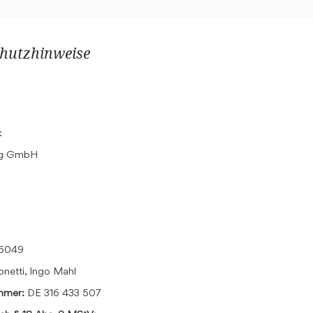
hutzhinweise
:
ing GmbH
16049
onetti, Ingo Mahl
ummer:
DE 316 433 507