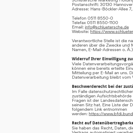
Postanschrift: 30130 Hannover
Adresse: Hans-Böckler-Allee 7
Telefon 0511 8550-0
Telefax 0511 8550-1100
Email:
info@schluetersche.de
Website:
https://www.schluete
Verantwortliche Stelle ist die n
anderen über die Zwecke und M
Namen, E-Mail-Adressen o. Ä.)
Widerruf Ihrer Einwilligung z
Viele Datenverarbeitungsvorgän
können eine bereits erteilte Ein
Mitteilung per E-Mail an uns. 
Datenverarbeitung bleibt vom 
Beschwerderecht bei der zust
Im Falle datenschutzrechtliche
zuständigen Aufsichtsbehörde 
Fragen ist der Landesdatensc
seinen Sitz hat. Eine Liste de
folgendem Link entnommen
werden:
https://www.bfdi.bund
Recht auf Datenübertragbarke
Sie haben das Recht, Daten, die
Vertrags automatisiert verarbei