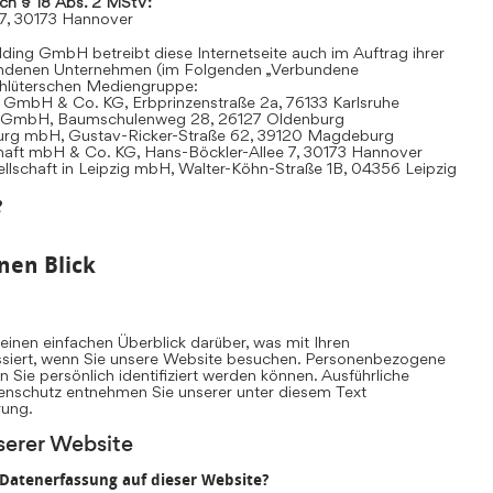
ach § 18 Abs. 2 MStV:
 7, 30173 Hannover
ding GmbH betreibt diese Internetseite auch im Auftrag ihrer
undenen Unternehmen (im Folgenden „Verbundene
hlüterschen Mediengruppe:
 GmbH & Co. KG, Erbprinzenstraße 2a, 76133 Karlsruhe
t GmbH, Baumschulenweg 28, 26127 Oldenburg
urg mbH, Gustav-Ricker-Straße 62, 39120 Magdeburg
chaft mbH & Co. KG, Hans-Böckler-Allee 7, 30173 Hannover
llschaft in Leipzig mbH, Walter-Köhn-Straße 1B, 04356 Leipzig
e
nen Blick
inen einfachen Überblick darüber, was mit Ihren
iert, wenn Sie unsere Website besuchen. Personenbezogene
n Sie persönlich identifiziert werden können. Ausführliche
nschutz entnehmen Sie unserer unter diesem Text
rung.
serer Website
e Datenerfassung auf dieser Website?