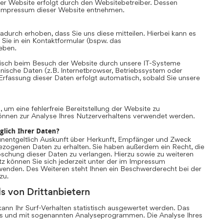
er Website erfolgt durch den Websitebetreiber. Dessen
Impressum dieser Website entnehmen.
durch erhoben, dass Sie uns diese mitteilen. Hierbei kann es
 Sie in ein Kontaktformular (bspw. das
eben.
sch beim Besuch der Website durch unsere IT-Systeme
chnische Daten (z.B. Internetbrowser, Betriebssystem oder
 Erfassung dieser Daten erfolgt automatisch, sobald Sie unsere
, um eine fehlerfreie Bereitstellung der Website zu
önnen zur Analyse Ihres Nutzerverhaltens verwendet werden.
glich Ihrer Daten?
unentgeltlich Auskunft über Herkunft, Empfänger und Zweck
ezogenen Daten zu erhalten. Sie haben außerdem ein Recht, die
schung dieser Daten zu verlangen. Hierzu sowie zu weiteren
können Sie sich jederzeit unter der im Impressum
nden. Des Weiteren steht Ihnen ein Beschwerderecht bei der
zu.
s von Drittanbietern
nn Ihr Surf-Verhalten statistisch ausgewertet werden. Das
es und mit sogenannten Analyseprogrammen. Die Analyse Ihres