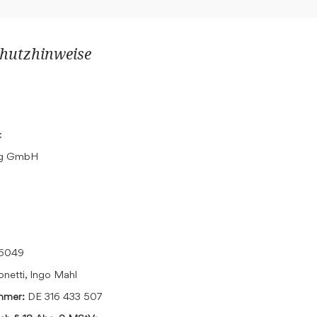
hutzhinweise
:
ing GmbH
16049
onetti, Ingo Mahl
ummer:
DE 316 433 507