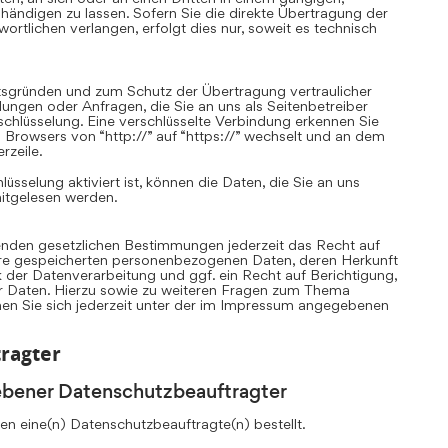
ändigen zu lassen. Sofern Sie die direkte Übertragung der
rtlichen verlangen, erfolgt dies nur, soweit es technisch
itsgründen und zum Schutz der Übertragung vertraulicher
llungen oder Anfragen, die Sie an uns als Seitenbetreiber
chlüsselung. Eine verschlüsselte Verbindung erkennen Sie
 Browsers von “http://” auf “https://” wechselt und an dem
rzeile.
sselung aktiviert ist, können die Daten, die Sie an uns
mitgelesen werden.
nden gesetzlichen Bestimmungen jederzeit das Recht auf
Ihre gespeicherten personenbezogenen Daten, deren Herkunft
er Datenverarbeitung und ggf. ein Recht auf Berichtigung,
r Daten. Hierzu sowie zu weiteren Fragen zum Thema
n Sie sich jederzeit unter der im Impressum angegebenen
ragter
ebener Datenschutzbeauftragter
n eine(n) Datenschutzbeauftragte(n) bestellt.