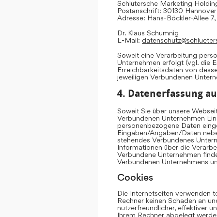
Schlütersche Marketing Hold
Postanschrift: 30130 Hannover
Adresse: Hans-Böckler-Allee 7
Dr. Klaus Schumnig
E-Mail:
datenschutz@schlueter
Soweit eine Verarbeitung per
Unternehmen erfolgt (vgl. die 
Erreichbarkeitsdaten von dess
jeweiligen Verbundenen Unter
4. Datenerfassung au
Soweit Sie über unsere Websei
Verbundenen Unternehmen Eing
personenbezogene Daten einge
Eingaben/Angaben/Daten neben 
stehendes Verbundenes Untern
Informationen über die Verarb
Verbundene Unternehmen finden
Verbundenen Unternehmens u
Cookies
Die Internetseiten verwenden t
Rechner keinen Schaden an und
nutzerfreundlicher, effektiver 
Ihrem Rechner abgelegt werden