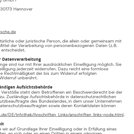
, 30173 Hannover
rsche.de
atürliche oder juristische Person, die allein oder gemeinsam mit
ittel der Verarbeitung von personenbezogenen Daten (z.B.
 entscheidet.
ur Datenverarbeitung
ge sind nur mit Ihrer ausdrücklichen Einwilligung möglich. Sie
willigung jederzeit widerrufen. Dazu reicht eine formlose
Die Rechtmäßigkeit der bis zum Widerruf erfolgten
Widerruf unberührt.
ändigen Aufsichtsbehörde
r Verstöße steht dem Betroffenen ein Beschwerderecht bei der
zu. Zuständige Aufsichtsbehörde in datenschutzrechtlichen
hutzbeauftragte des Bundeslandes, in dem unser Unternehmen
r Datenschutzbeauftragten sowie deren Kontaktdaten können
.de/DE/Infothek/Anschriften_Links/anschriften_links-node.html
.
it
 wir auf Grundlage Ihrer Einwilligung oder in Erfüllung eines
ten, an sich oder an einen Dritten in einem gängigen,