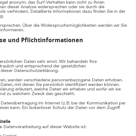
Regel anonym; das Surf-Verhalten kann nicht zu Ihnen
nen dieser Analyse widersprechen oder sie durch die
s verhindern. Detaillierte Informationen dazu finden Sie in der
g.
ersprechen. Über die Widerspruchsmöglichkeiten werden wir Sie
 informieren.
se und Pflichtinformationen
rsönlichen Daten sehr ernst. Wir behandeln Ihre
aulich und entsprechend der gesetzlichen
 dieser Datenschutzerklärung.
zen, werden verschiedene personenbezogene Daten erhoben.
ten, mit denen Sie persönlich identifiziert werden können.
lärung erläutert, welche Daten wir erheben und wofür wir sie
e und zu welchem Zweck das geschieht.
e Datenübertragung im Internet (z.B. bei der Kommunikation per
eisen kann. Ein lückenloser Schutz der Daten vor dem Zugriff
telle
die Datenverarbeitung auf dieser Website ist:
ing GmbH