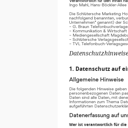
Verantwortlich für den Inhalt n
Ingo Mahl, Hans-Böckler-Allee
Die Schlütersche Marketing Hol
nachfolgend benannten, verb
Unternehmen“ genannt) der Sc
– G. Braun Telefonbuchverlage
– Kommunikation & Wirtschaf
– Mediengesellschaft Magdeb
– Schlütersche Verlagsgesells
– TVL Telefonbuch-Verlagsgese
Datenschutzhinweis
1. Datenschutz auf ei
Allgemeine Hinweise
Die folgenden Hinweise geben e
personenbezogenen Daten pass
Daten sind alle Daten, mit dene
Informationen zum Thema Date
aufgeführten Datenschutzerklä
Datenerfassung auf un
Wer ist verantwortlich für di