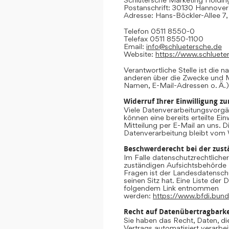
Postanschrift: 30130 Hannover
Adresse: Hans-Böckler-Allee 7
Telefon 0511 8550-0
Telefax 0511 8550-1100
Email:
info@schluetersche.de
Website:
https://www.schluete
Verantwortliche Stelle ist die n
anderen über die Zwecke und M
Namen, E-Mail-Adressen o. Ä.)
Widerruf Ihrer Einwilligung z
Viele Datenverarbeitungsvorgän
können eine bereits erteilte Ein
Mitteilung per E-Mail an uns. 
Datenverarbeitung bleibt vom 
Beschwerderecht bei der zust
Im Falle datenschutzrechtliche
zuständigen Aufsichtsbehörde 
Fragen ist der Landesdatensc
seinen Sitz hat. Eine Liste de
folgendem Link entnommen
werden:
https://www.bfdi.bund
Recht auf Datenübertragbarke
Sie haben das Recht, Daten, die
Vertrags automatisiert verarbei