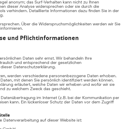
Regel anonym; das Surf-Verhalten kann nicht zu Ihnen
nen dieser Analyse widersprechen oder sie durch die
s verhindern. Detaillierte Informationen dazu finden Sie in der
g.
ersprechen. Über die Widerspruchsmöglichkeiten werden wir Sie
 informieren.
se und Pflichtinformationen
rsönlichen Daten sehr ernst. Wir behandeln Ihre
aulich und entsprechend der gesetzlichen
 dieser Datenschutzerklärung.
zen, werden verschiedene personenbezogene Daten erhoben.
ten, mit denen Sie persönlich identifiziert werden können.
lärung erläutert, welche Daten wir erheben und wofür wir sie
e und zu welchem Zweck das geschieht.
e Datenübertragung im Internet (z.B. bei der Kommunikation per
eisen kann. Ein lückenloser Schutz der Daten vor dem Zugriff
telle
die Datenverarbeitung auf dieser Website ist:
ing GmbH