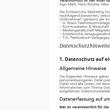
Verantwortlich für den Inhalt n
Ingo Mahl, Hans-Böckler-Allee
Die Schlütersche Marketing Hol
nachfolgend benannten, verb
Unternehmen“ genannt) der Sc
– G. Braun Telefonbuchverlage
– Kommunikation & Wirtschaf
– Mediengesellschaft Magdeb
– Schlütersche Verlagsgesells
– TVL Telefonbuch-Verlagsgese
Datenschutzhinweis
1. Datenschutz auf ei
Allgemeine Hinweise
Die folgenden Hinweise geben e
personenbezogenen Daten pass
Daten sind alle Daten, mit dene
Informationen zum Thema Date
aufgeführten Datenschutzerklä
Datenerfassung auf un
Wer ist verantwortlich für di