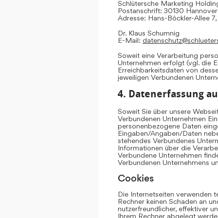
Schlütersche Marketing Hold
Postanschrift: 30130 Hannover
Adresse: Hans-Böckler-Allee 7
Dr. Klaus Schumnig
E-Mail:
datenschutz@schlueter
Soweit eine Verarbeitung per
Unternehmen erfolgt (vgl. die 
Erreichbarkeitsdaten von dess
jeweiligen Verbundenen Unter
4. Datenerfassung au
Soweit Sie über unsere Websei
Verbundenen Unternehmen Eing
personenbezogene Daten einge
Eingaben/Angaben/Daten neben 
stehendes Verbundenes Untern
Informationen über die Verarb
Verbundene Unternehmen finden
Verbundenen Unternehmens u
Cookies
Die Internetseiten verwenden t
Rechner keinen Schaden an und
nutzerfreundlicher, effektiver 
Ihrem Rechner abgelegt werden