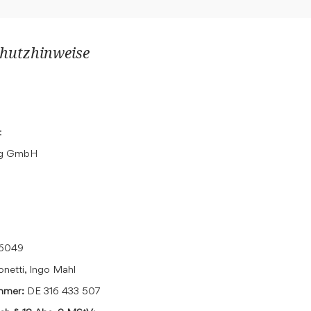
hutzhinweise
:
ing GmbH
16049
onetti, Ingo Mahl
ummer:
DE 316 433 507