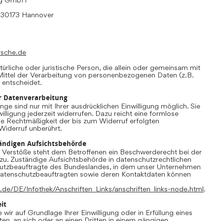
, 30173 Hannover
rsche.de
atürliche oder juristische Person, die allein oder gemeinsam mit
ittel der Verarbeitung von personenbezogenen Daten (z.B.
 entscheidet.
ur Datenverarbeitung
ge sind nur mit Ihrer ausdrücklichen Einwilligung möglich. Sie
willigung jederzeit widerrufen. Dazu reicht eine formlose
Die Rechtmäßigkeit der bis zum Widerruf erfolgten
Widerruf unberührt.
ändigen Aufsichtsbehörde
r Verstöße steht dem Betroffenen ein Beschwerderecht bei der
zu. Zuständige Aufsichtsbehörde in datenschutzrechtlichen
hutzbeauftragte des Bundeslandes, in dem unser Unternehmen
r Datenschutzbeauftragten sowie deren Kontaktdaten können
.de/DE/Infothek/Anschriften_Links/anschriften_links-node.html
.
it
 wir auf Grundlage Ihrer Einwilligung oder in Erfüllung eines
ten, an sich oder an einen Dritten in einem gängigen,