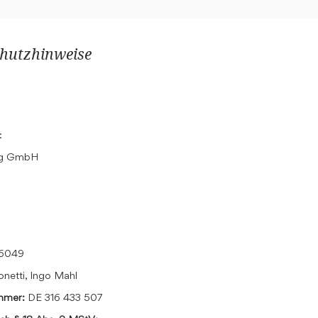
hutzhinweise
:
ing GmbH
16049
onetti, Ingo Mahl
ummer:
DE 316 433 507