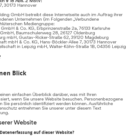
ach § 18 Abs. 2 MStV:
 7, 30173 Hannover
ding GmbH betreibt diese Internetseite auch im Auftrag ihrer
undenen Unternehmen (im Folgenden „Verbundene
hlüterschen Mediengruppe:
 GmbH & Co. KG, Erbprinzenstraße 2a, 76133 Karlsruhe
t GmbH, Baumschulenweg 28, 26127 Oldenburg
urg mbH, Gustav-Ricker-Straße 62, 39120 Magdeburg
chaft mbH & Co. KG, Hans-Böckler-Allee 7, 30173 Hannover
llschaft in Leipzig mbH, Walter-Köhn-Straße 1B, 04356 Leipzig
e
nen Blick
inen einfachen Überblick darüber, was mit Ihren
iert, wenn Sie unsere Website besuchen. Personenbezogene
n Sie persönlich identifiziert werden können. Ausführliche
nschutz entnehmen Sie unserer unter diesem Text
rung.
serer Website
e Datenerfassung auf dieser Website?