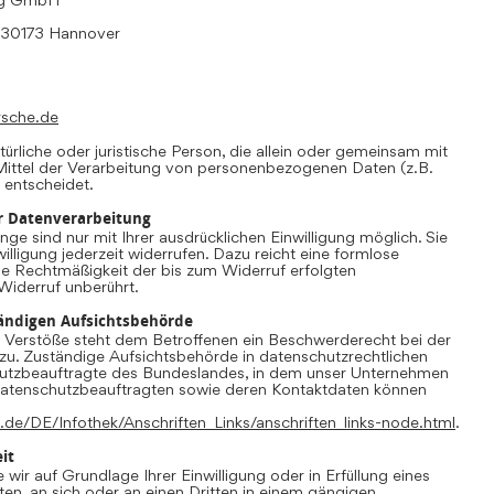
, 30173 Hannover
rsche.de
atürliche oder juristische Person, die allein oder gemeinsam mit
ittel der Verarbeitung von personenbezogenen Daten (z.B.
 entscheidet.
ur Datenverarbeitung
ge sind nur mit Ihrer ausdrücklichen Einwilligung möglich. Sie
willigung jederzeit widerrufen. Dazu reicht eine formlose
Die Rechtmäßigkeit der bis zum Widerruf erfolgten
Widerruf unberührt.
ändigen Aufsichtsbehörde
r Verstöße steht dem Betroffenen ein Beschwerderecht bei der
zu. Zuständige Aufsichtsbehörde in datenschutzrechtlichen
hutzbeauftragte des Bundeslandes, in dem unser Unternehmen
r Datenschutzbeauftragten sowie deren Kontaktdaten können
.de/DE/Infothek/Anschriften_Links/anschriften_links-node.html
.
it
 wir auf Grundlage Ihrer Einwilligung oder in Erfüllung eines
ten, an sich oder an einen Dritten in einem gängigen,