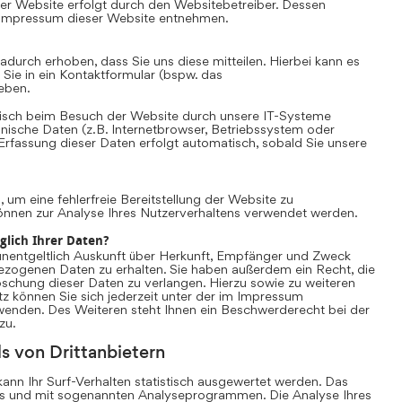
er Website erfolgt durch den Websitebetreiber. Dessen
Impressum dieser Website entnehmen.
durch erhoben, dass Sie uns diese mitteilen. Hierbei kann es
 Sie in ein Kontaktformular (bspw. das
eben.
sch beim Besuch der Website durch unsere IT-Systeme
chnische Daten (z.B. Internetbrowser, Betriebssystem oder
 Erfassung dieser Daten erfolgt automatisch, sobald Sie unsere
, um eine fehlerfreie Bereitstellung der Website zu
önnen zur Analyse Ihres Nutzerverhaltens verwendet werden.
glich Ihrer Daten?
unentgeltlich Auskunft über Herkunft, Empfänger und Zweck
ezogenen Daten zu erhalten. Sie haben außerdem ein Recht, die
schung dieser Daten zu verlangen. Hierzu sowie zu weiteren
können Sie sich jederzeit unter der im Impressum
nden. Des Weiteren steht Ihnen ein Beschwerderecht bei der
zu.
s von Drittanbietern
nn Ihr Surf-Verhalten statistisch ausgewertet werden. Das
es und mit sogenannten Analyseprogrammen. Die Analyse Ihres