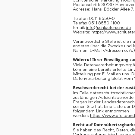
Postanschrift: 30130 Hannover
Adresse: Hans-Böckler-Allee 7
Telefon 0511 8550-0
Telefax 0511 8550-1100
Email:
info@schluetersche.de
Website:
https://www.schluete
Verantwortliche Stelle ist die n
anderen über die Zwecke und M
Namen, E-Mail-Adressen o. Ä.)
Widerruf Ihrer Einwilligung z
Viele Datenverarbeitungsvorgän
können eine bereits erteilte Ein
Mitteilung per E-Mail an uns. 
Datenverarbeitung bleibt vom 
Beschwerderecht bei der zust
Im Falle datenschutzrechtliche
zuständigen Aufsichtsbehörde 
Fragen ist der Landesdatensc
seinen Sitz hat. Eine Liste de
folgendem Link entnommen
werden:
https://www.bfdi.bund
Recht auf Datenübertragbarke
Sie haben das Recht, Daten, die
Vertrags automatisiert verarbei