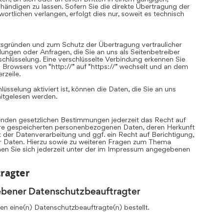
ändigen zu lassen. Sofern Sie die direkte Übertragung der
rtlichen verlangen, erfolgt dies nur, soweit es technisch
itsgründen und zum Schutz der Übertragung vertraulicher
llungen oder Anfragen, die Sie an uns als Seitenbetreiber
chlüsselung. Eine verschlüsselte Verbindung erkennen Sie
 Browsers von “http://” auf “https://” wechselt und an dem
rzeile.
sselung aktiviert ist, können die Daten, die Sie an uns
mitgelesen werden.
nden gesetzlichen Bestimmungen jederzeit das Recht auf
Ihre gespeicherten personenbezogenen Daten, deren Herkunft
er Datenverarbeitung und ggf. ein Recht auf Berichtigung,
r Daten. Hierzu sowie zu weiteren Fragen zum Thema
n Sie sich jederzeit unter der im Impressum angegebenen
ragter
ebener Datenschutzbeauftragter
n eine(n) Datenschutzbeauftragte(n) bestellt.