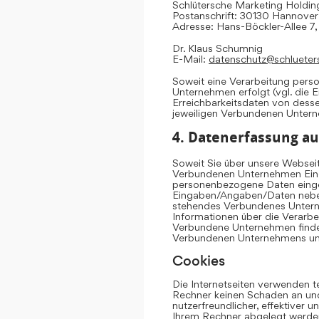
Schlütersche Marketing Hold
Postanschrift: 30130 Hannover
Adresse: Hans-Böckler-Allee 7
Dr. Klaus Schumnig
E-Mail:
datenschutz@schlueter
Soweit eine Verarbeitung per
Unternehmen erfolgt (vgl. die 
Erreichbarkeitsdaten von dess
jeweiligen Verbundenen Unter
4. Datenerfassung au
Soweit Sie über unsere Websei
Verbundenen Unternehmen Eing
personenbezogene Daten einge
Eingaben/Angaben/Daten neben 
stehendes Verbundenes Untern
Informationen über die Verarb
Verbundene Unternehmen finden
Verbundenen Unternehmens u
Cookies
Die Internetseiten verwenden t
Rechner keinen Schaden an und
nutzerfreundlicher, effektiver 
Ihrem Rechner abgelegt werden