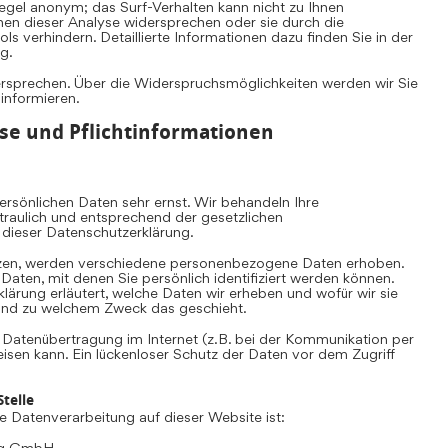
Regel anonym; das Surf-Verhalten kann nicht zu Ihnen
nen dieser Analyse widersprechen oder sie durch die
s verhindern. Detaillierte Informationen dazu finden Sie in der
g.
ersprechen. Über die Widerspruchsmöglichkeiten werden wir Sie
 informieren.
se und Pflichtinformationen
rsönlichen Daten sehr ernst. Wir behandeln Ihre
aulich und entsprechend der gesetzlichen
 dieser Datenschutzerklärung.
zen, werden verschiedene personenbezogene Daten erhoben.
ten, mit denen Sie persönlich identifiziert werden können.
lärung erläutert, welche Daten wir erheben und wofür wir sie
e und zu welchem Zweck das geschieht.
e Datenübertragung im Internet (z.B. bei der Kommunikation per
eisen kann. Ein lückenloser Schutz der Daten vor dem Zugriff
telle
die Datenverarbeitung auf dieser Website ist:
ing GmbH