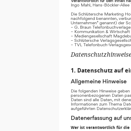
Verantwortlich für den Inhalt n
Ingo Mahl, Hans-Böckler-Allee
Die Schlütersche Marketing Hol
nachfolgend benannten, verb
Unternehmen“ genannt) der Sc
– G. Braun Telefonbuchverlage
– Kommunikation & Wirtschaf
– Mediengesellschaft Magdeb
– Schlütersche Verlagsgesells
– TVL Telefonbuch-Verlagsgese
Datenschutzhinweis
1. Datenschutz auf ei
Allgemeine Hinweise
Die folgenden Hinweise geben e
personenbezogenen Daten pass
Daten sind alle Daten, mit dene
Informationen zum Thema Date
aufgeführten Datenschutzerklä
Datenerfassung auf un
Wer ist verantwortlich für di