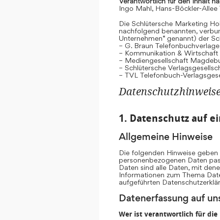
Verantwortlich für den Inhalt n
Ingo Mahl, Hans-Böckler-Allee
Die Schlütersche Marketing Hol
nachfolgend benannten, verb
Unternehmen“ genannt) der Sc
– G. Braun Telefonbuchverlage
– Kommunikation & Wirtschaf
– Mediengesellschaft Magdeb
– Schlütersche Verlagsgesells
– TVL Telefonbuch-Verlagsgese
Datenschutzhinweis
1. Datenschutz auf ei
Allgemeine Hinweise
Die folgenden Hinweise geben e
personenbezogenen Daten pass
Daten sind alle Daten, mit dene
Informationen zum Thema Date
aufgeführten Datenschutzerklä
Datenerfassung auf un
Wer ist verantwortlich für di