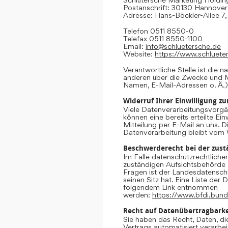
Postanschrift: 30130 Hannover
Adresse: Hans-Böckler-Allee 7
Telefon 0511 8550-0
Telefax 0511 8550-1100
Email:
info@schluetersche.de
Website:
https://www.schluete
Verantwortliche Stelle ist die n
anderen über die Zwecke und M
Namen, E-Mail-Adressen o. Ä.)
Widerruf Ihrer Einwilligung z
Viele Datenverarbeitungsvorgän
können eine bereits erteilte Ein
Mitteilung per E-Mail an uns. 
Datenverarbeitung bleibt vom 
Beschwerderecht bei der zust
Im Falle datenschutzrechtliche
zuständigen Aufsichtsbehörde 
Fragen ist der Landesdatensc
seinen Sitz hat. Eine Liste de
folgendem Link entnommen
werden:
https://www.bfdi.bund
Recht auf Datenübertragbarke
Sie haben das Recht, Daten, die
Vertrags automatisiert verarbei