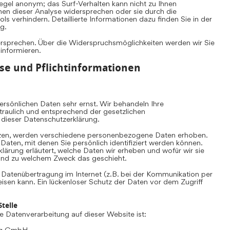
Regel anonym; das Surf-Verhalten kann nicht zu Ihnen
nen dieser Analyse widersprechen oder sie durch die
s verhindern. Detaillierte Informationen dazu finden Sie in der
g.
ersprechen. Über die Widerspruchsmöglichkeiten werden wir Sie
 informieren.
se und Pflichtinformationen
rsönlichen Daten sehr ernst. Wir behandeln Ihre
aulich und entsprechend der gesetzlichen
 dieser Datenschutzerklärung.
zen, werden verschiedene personenbezogene Daten erhoben.
ten, mit denen Sie persönlich identifiziert werden können.
lärung erläutert, welche Daten wir erheben und wofür wir sie
e und zu welchem Zweck das geschieht.
e Datenübertragung im Internet (z.B. bei der Kommunikation per
eisen kann. Ein lückenloser Schutz der Daten vor dem Zugriff
telle
die Datenverarbeitung auf dieser Website ist:
ing GmbH