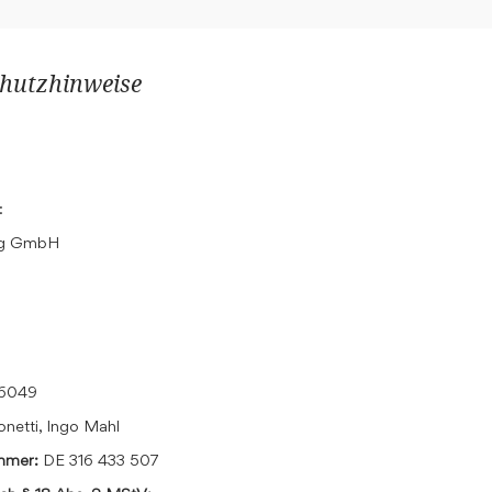
hutzhinweise
:
ing GmbH
16049
onetti, Ingo Mahl
ummer:
DE 316 433 507