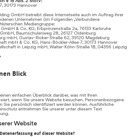
ach § 18 Abs. 2 MStV:
 7, 30173 Hannover
ding GmbH betreibt diese Internetseite auch im Auftrag ihrer
undenen Unternehmen (im Folgenden „Verbundene
hlüterschen Mediengruppe:
 GmbH & Co. KG, Erbprinzenstraße 2a, 76133 Karlsruhe
t GmbH, Baumschulenweg 28, 26127 Oldenburg
urg mbH, Gustav-Ricker-Straße 62, 39120 Magdeburg
chaft mbH & Co. KG, Hans-Böckler-Allee 7, 30173 Hannover
llschaft in Leipzig mbH, Walter-Köhn-Straße 1B, 04356 Leipzig
e
nen Blick
inen einfachen Überblick darüber, was mit Ihren
iert, wenn Sie unsere Website besuchen. Personenbezogene
n Sie persönlich identifiziert werden können. Ausführliche
nschutz entnehmen Sie unserer unter diesem Text
rung.
serer Website
e Datenerfassung auf dieser Website?