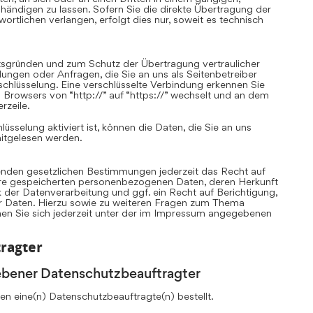
ändigen zu lassen. Sofern Sie die direkte Übertragung der
rtlichen verlangen, erfolgt dies nur, soweit es technisch
itsgründen und zum Schutz der Übertragung vertraulicher
llungen oder Anfragen, die Sie an uns als Seitenbetreiber
chlüsselung. Eine verschlüsselte Verbindung erkennen Sie
 Browsers von “http://” auf “https://” wechselt und an dem
rzeile.
sselung aktiviert ist, können die Daten, die Sie an uns
mitgelesen werden.
nden gesetzlichen Bestimmungen jederzeit das Recht auf
Ihre gespeicherten personenbezogenen Daten, deren Herkunft
er Datenverarbeitung und ggf. ein Recht auf Berichtigung,
r Daten. Hierzu sowie zu weiteren Fragen zum Thema
n Sie sich jederzeit unter der im Impressum angegebenen
ragter
ebener Datenschutzbeauftragter
n eine(n) Datenschutzbeauftragte(n) bestellt.