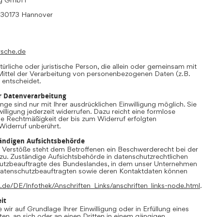
, 30173 Hannover
rsche.de
atürliche oder juristische Person, die allein oder gemeinsam mit
ittel der Verarbeitung von personenbezogenen Daten (z.B.
 entscheidet.
ur Datenverarbeitung
ge sind nur mit Ihrer ausdrücklichen Einwilligung möglich. Sie
willigung jederzeit widerrufen. Dazu reicht eine formlose
Die Rechtmäßigkeit der bis zum Widerruf erfolgten
Widerruf unberührt.
ändigen Aufsichtsbehörde
r Verstöße steht dem Betroffenen ein Beschwerderecht bei der
zu. Zuständige Aufsichtsbehörde in datenschutzrechtlichen
hutzbeauftragte des Bundeslandes, in dem unser Unternehmen
r Datenschutzbeauftragten sowie deren Kontaktdaten können
.de/DE/Infothek/Anschriften_Links/anschriften_links-node.html
.
it
 wir auf Grundlage Ihrer Einwilligung oder in Erfüllung eines
ten, an sich oder an einen Dritten in einem gängigen,