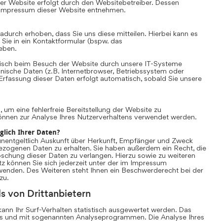
er Website erfolgt durch den Websitebetreiber. Dessen
Impressum dieser Website entnehmen.
durch erhoben, dass Sie uns diese mitteilen. Hierbei kann es
 Sie in ein Kontaktformular (bspw. das
eben.
sch beim Besuch der Website durch unsere IT-Systeme
chnische Daten (z.B. Internetbrowser, Betriebssystem oder
 Erfassung dieser Daten erfolgt automatisch, sobald Sie unsere
, um eine fehlerfreie Bereitstellung der Website zu
önnen zur Analyse Ihres Nutzerverhaltens verwendet werden.
glich Ihrer Daten?
unentgeltlich Auskunft über Herkunft, Empfänger und Zweck
ezogenen Daten zu erhalten. Sie haben außerdem ein Recht, die
schung dieser Daten zu verlangen. Hierzu sowie zu weiteren
können Sie sich jederzeit unter der im Impressum
nden. Des Weiteren steht Ihnen ein Beschwerderecht bei der
zu.
s von Drittanbietern
nn Ihr Surf-Verhalten statistisch ausgewertet werden. Das
es und mit sogenannten Analyseprogrammen. Die Analyse Ihres