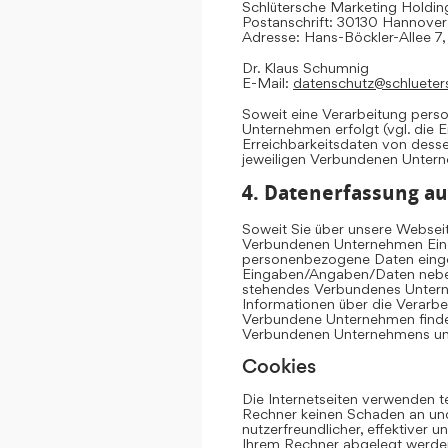
Schlütersche Marketing Hold
Postanschrift: 30130 Hannover
Adresse: Hans-Böckler-Allee 7
Dr. Klaus Schumnig
E-Mail:
datenschutz@schlueter
Soweit eine Verarbeitung per
Unternehmen erfolgt (vgl. die 
Erreichbarkeitsdaten von dess
jeweiligen Verbundenen Unter
4. Datenerfassung au
Soweit Sie über unsere Websei
Verbundenen Unternehmen Eing
personenbezogene Daten einge
Eingaben/Angaben/Daten neben 
stehendes Verbundenes Untern
Informationen über die Verarb
Verbundene Unternehmen finden
Verbundenen Unternehmens u
Cookies
Die Internetseiten verwenden t
Rechner keinen Schaden an und
nutzerfreundlicher, effektiver 
Ihrem Rechner abgelegt werden