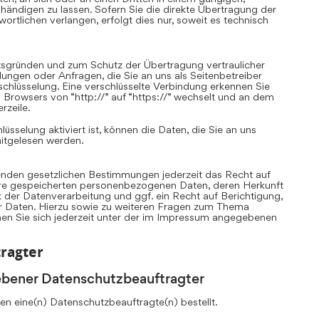
ändigen zu lassen. Sofern Sie die direkte Übertragung der
rtlichen verlangen, erfolgt dies nur, soweit es technisch
itsgründen und zum Schutz der Übertragung vertraulicher
llungen oder Anfragen, die Sie an uns als Seitenbetreiber
chlüsselung. Eine verschlüsselte Verbindung erkennen Sie
 Browsers von “http://” auf “https://” wechselt und an dem
rzeile.
sselung aktiviert ist, können die Daten, die Sie an uns
mitgelesen werden.
nden gesetzlichen Bestimmungen jederzeit das Recht auf
Ihre gespeicherten personenbezogenen Daten, deren Herkunft
er Datenverarbeitung und ggf. ein Recht auf Berichtigung,
r Daten. Hierzu sowie zu weiteren Fragen zum Thema
n Sie sich jederzeit unter der im Impressum angegebenen
ragter
ebener Datenschutzbeauftragter
n eine(n) Datenschutzbeauftragte(n) bestellt.