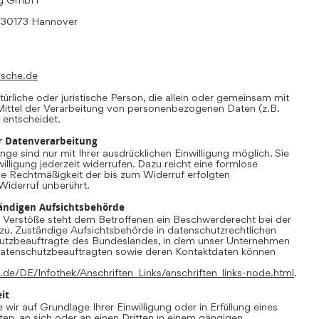
, 30173 Hannover
rsche.de
atürliche oder juristische Person, die allein oder gemeinsam mit
ittel der Verarbeitung von personenbezogenen Daten (z.B.
 entscheidet.
ur Datenverarbeitung
ge sind nur mit Ihrer ausdrücklichen Einwilligung möglich. Sie
willigung jederzeit widerrufen. Dazu reicht eine formlose
Die Rechtmäßigkeit der bis zum Widerruf erfolgten
Widerruf unberührt.
ändigen Aufsichtsbehörde
r Verstöße steht dem Betroffenen ein Beschwerderecht bei der
zu. Zuständige Aufsichtsbehörde in datenschutzrechtlichen
hutzbeauftragte des Bundeslandes, in dem unser Unternehmen
r Datenschutzbeauftragten sowie deren Kontaktdaten können
.de/DE/Infothek/Anschriften_Links/anschriften_links-node.html
.
it
 wir auf Grundlage Ihrer Einwilligung oder in Erfüllung eines
ten, an sich oder an einen Dritten in einem gängigen,