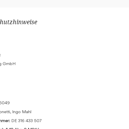
hutzhinweise
:
ing GmbH
16049
onetti, Ingo Mahl
ummer:
DE 316 433 507