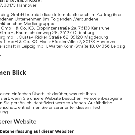
ach § 18 Abs. 2 MStV:
 7, 30173 Hannover
ding GmbH betreibt diese Internetseite auch im Auftrag ihrer
undenen Unternehmen (im Folgenden „Verbundene
hlüterschen Mediengruppe:
 GmbH & Co. KG, Erbprinzenstraße 2a, 76133 Karlsruhe
t GmbH, Baumschulenweg 28, 26127 Oldenburg
urg mbH, Gustav-Ricker-Straße 62, 39120 Magdeburg
chaft mbH & Co. KG, Hans-Böckler-Allee 7, 30173 Hannover
llschaft in Leipzig mbH, Walter-Köhn-Straße 1B, 04356 Leipzig
e
nen Blick
inen einfachen Überblick darüber, was mit Ihren
iert, wenn Sie unsere Website besuchen. Personenbezogene
n Sie persönlich identifiziert werden können. Ausführliche
nschutz entnehmen Sie unserer unter diesem Text
rung.
serer Website
e Datenerfassung auf dieser Website?