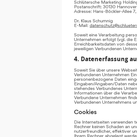
Schlütersche Marketing Hold
Postanschrift: 30130 Hannover
Adresse: Hans-Böckler-Allee 7
Dr. Klaus Schumnig
E-Mail:
datenschutz@schlueter
Soweit eine Verarbeitung per
Unternehmen erfolgt (vgl. die 
Erreichbarkeitsdaten von dess
jeweiligen Verbundenen Unter
4. Datenerfassung au
Soweit Sie über unsere Websei
Verbundenen Unternehmen Eing
personenbezogene Daten einge
Eingaben/Angaben/Daten neben 
stehendes Verbundenes Untern
Informationen über die Verarb
Verbundene Unternehmen finden
Verbundenen Unternehmens u
Cookies
Die Internetseiten verwenden t
Rechner keinen Schaden an und
nutzerfreundlicher, effektiver 
Ihrem Rechner abgelegt werden