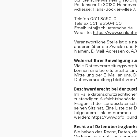
Postanschrift: 30130 Hannover
Adresse: Hans-Böckler-Allee 7
Telefon 0511 8550-0
Telefax 0511 8550-1100
Email:
info@schluetersche.de
Website:
https://www.schluete
Verantwortliche Stelle ist die n
anderen über die Zwecke und M
Namen, E-Mail-Adressen o. Ä.)
Widerruf Ihrer Einwilligung z
Viele Datenverarbeitungsvorgän
können eine bereits erteilte Ein
Mitteilung per E-Mail an uns. 
Datenverarbeitung bleibt vom 
Beschwerderecht bei der zust
Im Falle datenschutzrechtliche
zuständigen Aufsichtsbehörde 
Fragen ist der Landesdatensc
seinen Sitz hat. Eine Liste de
folgendem Link entnommen
werden:
https://www.bfdi.bund
Recht auf Datenübertragbarke
Sie haben das Recht, Daten, die
Vertrags automatisiert verarbei