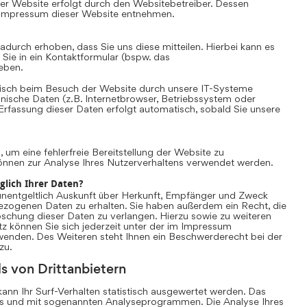
er Website erfolgt durch den Websitebetreiber. Dessen
Impressum dieser Website entnehmen.
durch erhoben, dass Sie uns diese mitteilen. Hierbei kann es
 Sie in ein Kontaktformular (bspw. das
eben.
sch beim Besuch der Website durch unsere IT-Systeme
chnische Daten (z.B. Internetbrowser, Betriebssystem oder
 Erfassung dieser Daten erfolgt automatisch, sobald Sie unsere
, um eine fehlerfreie Bereitstellung der Website zu
önnen zur Analyse Ihres Nutzerverhaltens verwendet werden.
glich Ihrer Daten?
unentgeltlich Auskunft über Herkunft, Empfänger und Zweck
ezogenen Daten zu erhalten. Sie haben außerdem ein Recht, die
schung dieser Daten zu verlangen. Hierzu sowie zu weiteren
können Sie sich jederzeit unter der im Impressum
nden. Des Weiteren steht Ihnen ein Beschwerderecht bei der
zu.
s von Drittanbietern
nn Ihr Surf-Verhalten statistisch ausgewertet werden. Das
es und mit sogenannten Analyseprogrammen. Die Analyse Ihres