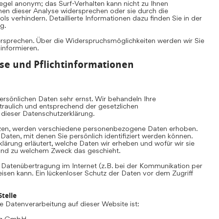
Regel anonym; das Surf-Verhalten kann nicht zu Ihnen
nen dieser Analyse widersprechen oder sie durch die
s verhindern. Detaillierte Informationen dazu finden Sie in der
g.
ersprechen. Über die Widerspruchsmöglichkeiten werden wir Sie
 informieren.
se und Pflichtinformationen
rsönlichen Daten sehr ernst. Wir behandeln Ihre
aulich und entsprechend der gesetzlichen
 dieser Datenschutzerklärung.
zen, werden verschiedene personenbezogene Daten erhoben.
ten, mit denen Sie persönlich identifiziert werden können.
lärung erläutert, welche Daten wir erheben und wofür wir sie
e und zu welchem Zweck das geschieht.
e Datenübertragung im Internet (z.B. bei der Kommunikation per
eisen kann. Ein lückenloser Schutz der Daten vor dem Zugriff
telle
die Datenverarbeitung auf dieser Website ist:
ing GmbH