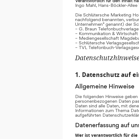
Verantwortlich für den Inhalt n
Ingo Mahl, Hans-Böckler-Allee
Die Schlütersche Marketing Hol
nachfolgend benannten, verb
Unternehmen“ genannt) der Sc
– G. Braun Telefonbuchverlage
– Kommunikation & Wirtschaf
– Mediengesellschaft Magdeb
– Schlütersche Verlagsgesells
– TVL Telefonbuch-Verlagsgese
Datenschutzhinweis
1. Datenschutz auf ei
Allgemeine Hinweise
Die folgenden Hinweise geben e
personenbezogenen Daten pass
Daten sind alle Daten, mit dene
Informationen zum Thema Date
aufgeführten Datenschutzerklä
Datenerfassung auf un
Wer ist verantwortlich für di