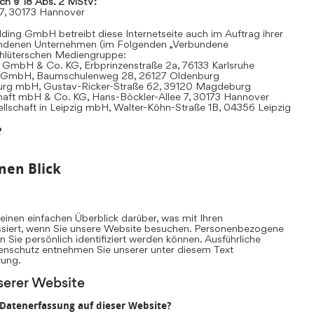
ach § 18 Abs. 2 MStV:
 7, 30173 Hannover
ding GmbH betreibt diese Internetseite auch im Auftrag ihrer
undenen Unternehmen (im Folgenden „Verbundene
hlüterschen Mediengruppe:
 GmbH & Co. KG, Erbprinzenstraße 2a, 76133 Karlsruhe
t GmbH, Baumschulenweg 28, 26127 Oldenburg
urg mbH, Gustav-Ricker-Straße 62, 39120 Magdeburg
chaft mbH & Co. KG, Hans-Böckler-Allee 7, 30173 Hannover
llschaft in Leipzig mbH, Walter-Köhn-Straße 1B, 04356 Leipzig
e
nen Blick
inen einfachen Überblick darüber, was mit Ihren
iert, wenn Sie unsere Website besuchen. Personenbezogene
n Sie persönlich identifiziert werden können. Ausführliche
nschutz entnehmen Sie unserer unter diesem Text
rung.
serer Website
e Datenerfassung auf dieser Website?