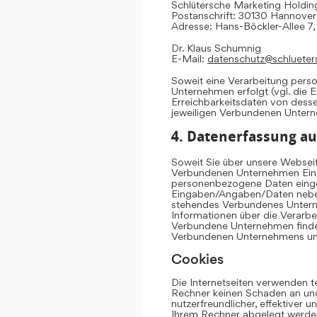
Schlütersche Marketing Hold
Postanschrift: 30130 Hannover
Adresse: Hans-Böckler-Allee 7
Dr. Klaus Schumnig
E-Mail:
datenschutz@schlueter
Soweit eine Verarbeitung per
Unternehmen erfolgt (vgl. die 
Erreichbarkeitsdaten von dess
jeweiligen Verbundenen Unter
4. Datenerfassung au
Soweit Sie über unsere Websei
Verbundenen Unternehmen Eing
personenbezogene Daten einge
Eingaben/Angaben/Daten neben 
stehendes Verbundenes Untern
Informationen über die Verarb
Verbundene Unternehmen finden
Verbundenen Unternehmens u
Cookies
Die Internetseiten verwenden t
Rechner keinen Schaden an und
nutzerfreundlicher, effektiver 
Ihrem Rechner abgelegt werden