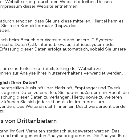
er Website erfolgt durch den Websitebetreiber. Dessen
Impressum dieser Website entnehmen.
durch erhoben, dass Sie uns diese mitteilen. Hierbei kann es
 Sie in ein Kontaktformular (bspw. das
eben.
sch beim Besuch der Website durch unsere IT-Systeme
chnische Daten (z.B. Internetbrowser, Betriebssystem oder
 Erfassung dieser Daten erfolgt automatisch, sobald Sie unsere
, um eine fehlerfreie Bereitstellung der Website zu
önnen zur Analyse Ihres Nutzerverhaltens verwendet werden.
glich Ihrer Daten?
unentgeltlich Auskunft über Herkunft, Empfänger und Zweck
ezogenen Daten zu erhalten. Sie haben außerdem ein Recht, die
schung dieser Daten zu verlangen. Hierzu sowie zu weiteren
können Sie sich jederzeit unter der im Impressum
nden. Des Weiteren steht Ihnen ein Beschwerderecht bei der
zu.
s von Drittanbietern
nn Ihr Surf-Verhalten statistisch ausgewertet werden. Das
es und mit sogenannten Analyseprogrammen. Die Analyse Ihres