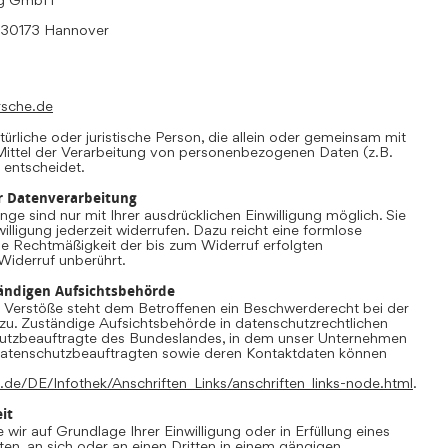
, 30173 Hannover
rsche.de
atürliche oder juristische Person, die allein oder gemeinsam mit
ittel der Verarbeitung von personenbezogenen Daten (z.B.
 entscheidet.
ur Datenverarbeitung
ge sind nur mit Ihrer ausdrücklichen Einwilligung möglich. Sie
willigung jederzeit widerrufen. Dazu reicht eine formlose
Die Rechtmäßigkeit der bis zum Widerruf erfolgten
Widerruf unberührt.
ändigen Aufsichtsbehörde
r Verstöße steht dem Betroffenen ein Beschwerderecht bei der
zu. Zuständige Aufsichtsbehörde in datenschutzrechtlichen
hutzbeauftragte des Bundeslandes, in dem unser Unternehmen
r Datenschutzbeauftragten sowie deren Kontaktdaten können
.de/DE/Infothek/Anschriften_Links/anschriften_links-node.html
.
it
 wir auf Grundlage Ihrer Einwilligung oder in Erfüllung eines
ten, an sich oder an einen Dritten in einem gängigen,