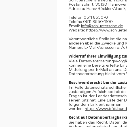
Postanschrift: 30130 Hannover
Adresse: Hans-Böckler-Allee 7
Telefon 0511 8550-0
Telefax 0511 8550-1100
Email:
info@schluetersche.de
Website:
https://www.schluete
Verantwortliche Stelle ist die n
anderen über die Zwecke und M
Namen, E-Mail-Adressen o. Ä.)
Widerruf Ihrer Einwilligung z
Viele Datenverarbeitungsvorgän
können eine bereits erteilte Ein
Mitteilung per E-Mail an uns. 
Datenverarbeitung bleibt vom 
Beschwerderecht bei der zust
Im Falle datenschutzrechtliche
zuständigen Aufsichtsbehörde 
Fragen ist der Landesdatensc
seinen Sitz hat. Eine Liste de
folgendem Link entnommen
werden:
https://www.bfdi.bund
Recht auf Datenübertragbarke
Sie haben das Recht, Daten, die
Vertrags automatisiert verarbei