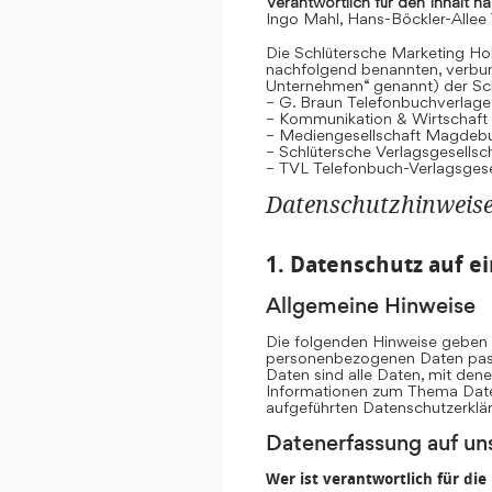
Verantwortlich für den Inhalt n
Ingo Mahl, Hans-Böckler-Allee
Die Schlütersche Marketing Hol
nachfolgend benannten, verb
Unternehmen“ genannt) der Sc
– G. Braun Telefonbuchverlage
– Kommunikation & Wirtschaf
– Mediengesellschaft Magdeb
– Schlütersche Verlagsgesells
– TVL Telefonbuch-Verlagsgese
Datenschutzhinweis
1. Datenschutz auf ei
Allgemeine Hinweise
Die folgenden Hinweise geben e
personenbezogenen Daten pass
Daten sind alle Daten, mit dene
Informationen zum Thema Date
aufgeführten Datenschutzerklä
Datenerfassung auf un
Wer ist verantwortlich für di