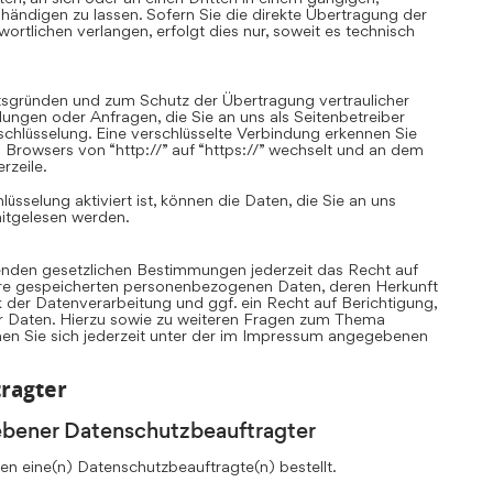
ändigen zu lassen. Sofern Sie die direkte Übertragung der
rtlichen verlangen, erfolgt dies nur, soweit es technisch
itsgründen und zum Schutz der Übertragung vertraulicher
llungen oder Anfragen, die Sie an uns als Seitenbetreiber
chlüsselung. Eine verschlüsselte Verbindung erkennen Sie
 Browsers von “http://” auf “https://” wechselt und an dem
rzeile.
sselung aktiviert ist, können die Daten, die Sie an uns
mitgelesen werden.
nden gesetzlichen Bestimmungen jederzeit das Recht auf
Ihre gespeicherten personenbezogenen Daten, deren Herkunft
er Datenverarbeitung und ggf. ein Recht auf Berichtigung,
r Daten. Hierzu sowie zu weiteren Fragen zum Thema
n Sie sich jederzeit unter der im Impressum angegebenen
ragter
ebener Datenschutzbeauftragter
n eine(n) Datenschutzbeauftragte(n) bestellt.