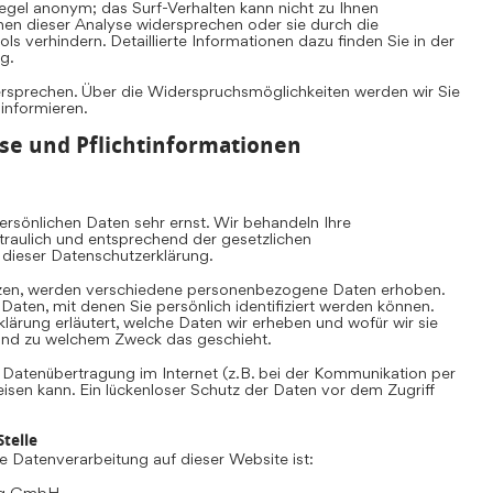
Regel anonym; das Surf-Verhalten kann nicht zu Ihnen
nen dieser Analyse widersprechen oder sie durch die
s verhindern. Detaillierte Informationen dazu finden Sie in der
g.
ersprechen. Über die Widerspruchsmöglichkeiten werden wir Sie
 informieren.
se und Pflichtinformationen
rsönlichen Daten sehr ernst. Wir behandeln Ihre
aulich und entsprechend der gesetzlichen
 dieser Datenschutzerklärung.
zen, werden verschiedene personenbezogene Daten erhoben.
ten, mit denen Sie persönlich identifiziert werden können.
lärung erläutert, welche Daten wir erheben und wofür wir sie
e und zu welchem Zweck das geschieht.
e Datenübertragung im Internet (z.B. bei der Kommunikation per
eisen kann. Ein lückenloser Schutz der Daten vor dem Zugriff
telle
die Datenverarbeitung auf dieser Website ist:
ing GmbH