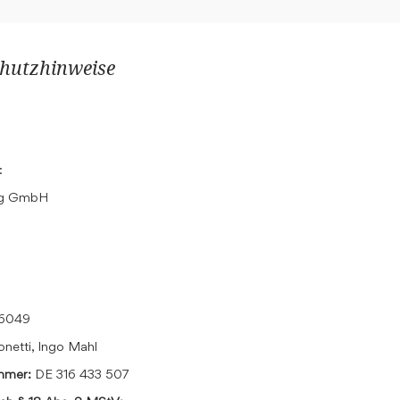
hutzhinweise
:
ing GmbH
16049
onetti, Ingo Mahl
ummer:
DE 316 433 507