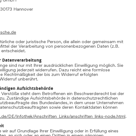
, 30173 Hannover
rsche.de
atürliche oder juristische Person, die allein oder gemeinsam mit
ittel der Verarbeitung von personenbezogenen Daten (z.B.
 entscheidet.
ur Datenverarbeitung
ge sind nur mit Ihrer ausdrücklichen Einwilligung möglich. Sie
willigung jederzeit widerrufen. Dazu reicht eine formlose
Die Rechtmäßigkeit der bis zum Widerruf erfolgten
Widerruf unberührt.
ändigen Aufsichtsbehörde
r Verstöße steht dem Betroffenen ein Beschwerderecht bei der
zu. Zuständige Aufsichtsbehörde in datenschutzrechtlichen
hutzbeauftragte des Bundeslandes, in dem unser Unternehmen
r Datenschutzbeauftragten sowie deren Kontaktdaten können
.de/DE/Infothek/Anschriften_Links/anschriften_links-node.html
.
it
 wir auf Grundlage Ihrer Einwilligung oder in Erfüllung eines
ten, an sich oder an einen Dritten in einem gängigen,