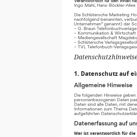
Verantwortlich für den Inhalt n
Ingo Mahl, Hans-Böckler-Allee
Die Schlütersche Marketing Hol
nachfolgend benannten, verb
Unternehmen“ genannt) der Sc
– G. Braun Telefonbuchverlage
– Kommunikation & Wirtschaf
– Mediengesellschaft Magdeb
– Schlütersche Verlagsgesells
– TVL Telefonbuch-Verlagsgese
Datenschutzhinweis
1. Datenschutz auf ei
Allgemeine Hinweise
Die folgenden Hinweise geben e
personenbezogenen Daten pass
Daten sind alle Daten, mit dene
Informationen zum Thema Date
aufgeführten Datenschutzerklä
Datenerfassung auf un
Wer ist verantwortlich für di