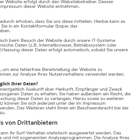
er Website erfolgt durch den Websitebetreiber. Dessen
Impressum dieser Website entnehmen.
durch erhoben, dass Sie uns diese mitteilen. Hierbei kann es
 Sie in ein Kontaktformular (bspw. das
eben.
sch beim Besuch der Website durch unsere IT-Systeme
chnische Daten (z.B. Internetbrowser, Betriebssystem oder
 Erfassung dieser Daten erfolgt automatisch, sobald Sie unsere
, um eine fehlerfreie Bereitstellung der Website zu
önnen zur Analyse Ihres Nutzerverhaltens verwendet werden.
glich Ihrer Daten?
unentgeltlich Auskunft über Herkunft, Empfänger und Zweck
ezogenen Daten zu erhalten. Sie haben außerdem ein Recht, die
schung dieser Daten zu verlangen. Hierzu sowie zu weiteren
können Sie sich jederzeit unter der im Impressum
nden. Des Weiteren steht Ihnen ein Beschwerderecht bei der
zu.
s von Drittanbietern
nn Ihr Surf-Verhalten statistisch ausgewertet werden. Das
es und mit sogenannten Analyseprogrammen. Die Analyse Ihres