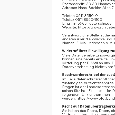
Postanschrift: 30130 Hannover
Adresse: Hans-Böckler-Allee 7
Telefon 0511 8550-0
Telefax 0511 8550-1100
Email:
info@schluetersche.de
Website:
https://www.schluete
Verantwortliche Stelle ist die n
anderen über die Zwecke und M
Namen, E-Mail-Adressen o. Ä.)
Widerruf Ihrer Einwilligung z
Viele Datenverarbeitungsvorgän
können eine bereits erteilte Ein
Mitteilung per E-Mail an uns. 
Datenverarbeitung bleibt vom 
Beschwerderecht bei der zust
Im Falle datenschutzrechtliche
zuständigen Aufsichtsbehörde 
Fragen ist der Landesdatensc
seinen Sitz hat. Eine Liste de
folgendem Link entnommen
werden:
https://www.bfdi.bund
Recht auf Datenübertragbarke
Sie haben das Recht, Daten, die
Vertrags automatisiert verarbei