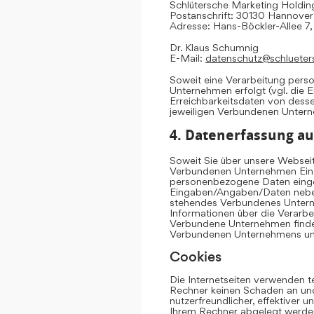
Schlütersche Marketing Hold
Postanschrift: 30130 Hannover
Adresse: Hans-Böckler-Allee 7
Dr. Klaus Schumnig
E-Mail:
datenschutz@schlueter
Soweit eine Verarbeitung per
Unternehmen erfolgt (vgl. die 
Erreichbarkeitsdaten von dess
jeweiligen Verbundenen Unter
4. Datenerfassung au
Soweit Sie über unsere Websei
Verbundenen Unternehmen Eing
personenbezogene Daten einge
Eingaben/Angaben/Daten neben 
stehendes Verbundenes Untern
Informationen über die Verarb
Verbundene Unternehmen finden
Verbundenen Unternehmens u
Cookies
Die Internetseiten verwenden t
Rechner keinen Schaden an und
nutzerfreundlicher, effektiver 
Ihrem Rechner abgelegt werden