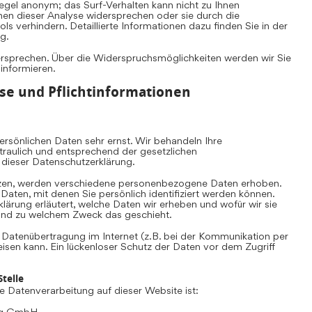
Regel anonym; das Surf-Verhalten kann nicht zu Ihnen
nen dieser Analyse widersprechen oder sie durch die
s verhindern. Detaillierte Informationen dazu finden Sie in der
g.
ersprechen. Über die Widerspruchsmöglichkeiten werden wir Sie
 informieren.
se und Pflichtinformationen
rsönlichen Daten sehr ernst. Wir behandeln Ihre
aulich und entsprechend der gesetzlichen
 dieser Datenschutzerklärung.
zen, werden verschiedene personenbezogene Daten erhoben.
ten, mit denen Sie persönlich identifiziert werden können.
lärung erläutert, welche Daten wir erheben und wofür wir sie
e und zu welchem Zweck das geschieht.
e Datenübertragung im Internet (z.B. bei der Kommunikation per
eisen kann. Ein lückenloser Schutz der Daten vor dem Zugriff
telle
die Datenverarbeitung auf dieser Website ist:
ing GmbH