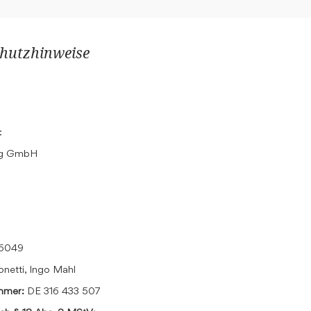
hutzhinweise
:
ing GmbH
16049
onetti, Ingo Mahl
ummer:
DE 316 433 507