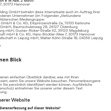
ach § 18 Abs. 2 MStV:
 7, 30173 Hannover
ding GmbH betreibt diese Internetseite auch im Auftrag ihrer
undenen Unternehmen (im Folgenden „Verbundene
hlüterschen Mediengruppe:
 GmbH & Co. KG, Erbprinzenstraße 2a, 76133 Karlsruhe
t GmbH, Baumschulenweg 28, 26127 Oldenburg
urg mbH, Gustav-Ricker-Straße 62, 39120 Magdeburg
chaft mbH & Co. KG, Hans-Böckler-Allee 7, 30173 Hannover
llschaft in Leipzig mbH, Walter-Köhn-Straße 1B, 04356 Leipzig
e
nen Blick
inen einfachen Überblick darüber, was mit Ihren
iert, wenn Sie unsere Website besuchen. Personenbezogene
n Sie persönlich identifiziert werden können. Ausführliche
nschutz entnehmen Sie unserer unter diesem Text
rung.
serer Website
e Datenerfassung auf dieser Website?