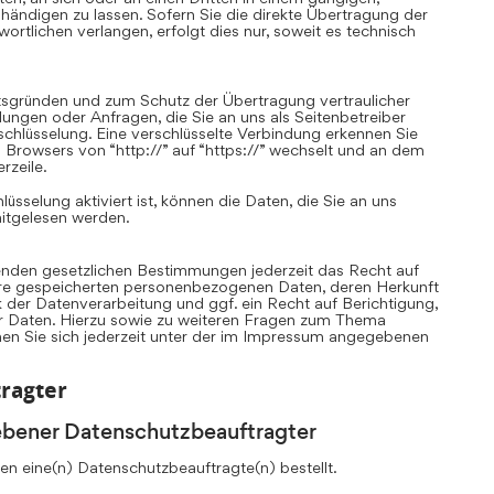
ändigen zu lassen. Sofern Sie die direkte Übertragung der
rtlichen verlangen, erfolgt dies nur, soweit es technisch
itsgründen und zum Schutz der Übertragung vertraulicher
llungen oder Anfragen, die Sie an uns als Seitenbetreiber
chlüsselung. Eine verschlüsselte Verbindung erkennen Sie
 Browsers von “http://” auf “https://” wechselt und an dem
rzeile.
sselung aktiviert ist, können die Daten, die Sie an uns
mitgelesen werden.
nden gesetzlichen Bestimmungen jederzeit das Recht auf
Ihre gespeicherten personenbezogenen Daten, deren Herkunft
er Datenverarbeitung und ggf. ein Recht auf Berichtigung,
r Daten. Hierzu sowie zu weiteren Fragen zum Thema
n Sie sich jederzeit unter der im Impressum angegebenen
ragter
ebener Datenschutzbeauftragter
n eine(n) Datenschutzbeauftragte(n) bestellt.