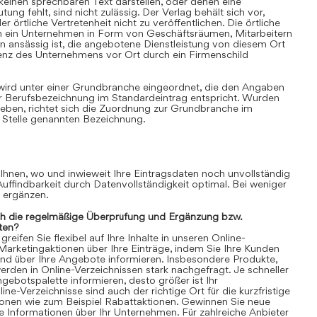
einen sprechbaren Text darstellen, oder denen eine
ung fehlt, sind nicht zulässig. Der Verlag behält sich vor,
 örtliche Vertretenheit nicht zu veröffentlichen. Die örtliche
nn ein Unternehmen in Form von Geschäftsräumen, Mitarbeitern
 ansässig ist, die angebotene Dienstleistung von diesem Ort
senz des Unternehmens vor Ort durch ein Firmenschild
 wird unter einer Grundbranche eingeordnet, die den Angaben
r Berufsbezeichnung im Standardeintrag entspricht. Wurden
ben, richtet sich die Zuordnung zur Grundbranche im
 Stelle genannten Bezeichnung.
 Ihnen, wo und inwieweit Ihre Eintragsdaten noch unvollständig
 Auffindbarkeit durch Datenvollständigkeit optimal. Bei weniger
n ergänzen.
ch die regelmäßige Überprüfung und Ergänzung bzw.
ten?
eifen Sie flexibel auf Ihre Inhalte in unseren Online-
 Marketingaktionen über Ihre Einträge, indem Sie Ihre Kunden
und über Ihre Angebote informieren. Insbesondere Produkte,
rden in Online-Verzeichnissen stark nachgefragt. Je schneller
gebotspalette informieren, desto größer ist Ihr
ne-Verzeichnisse sind auch der richtige Ort für die kurzfristige
ionen wie zum Beispiel Rabattaktionen. Gewinnen Sie neue
 Informationen über Ihr Unternehmen. Für zahlreiche Anbieter