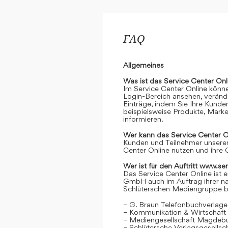
FAQ
Allgemeines
Was ist das Service Center Onl
Im Service Center Online könne
Login-Bereich ansehen, verände
Einträge, indem Sie Ihre Kunde
beispielsweise Produkte, Marke
informieren.
Wer kann das Service Center O
Kunden und Teilnehmer unserer
Center Online nutzen und ihre 
Wer ist für den Auftritt www.se
Das Service Center Online ist e
GmbH auch im Auftrag ihrer n
Schlüterschen Mediengruppe be
– G. Braun Telefonbuchverlage
– Kommunikation & Wirtschaf
– Mediengesellschaft Magdeb
– Schlütersche Verlagsgesells