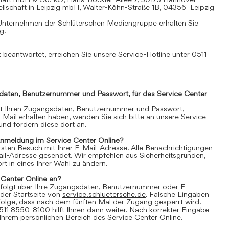
llschaft in Leipzig mbH, Walter-Köhn-Straße 1B, 04356 Leipzig
Unternehmen der Schlüterschen Mediengruppe erhalten Sie
mg
.
 beantwortet, erreichen Sie unsere Service-Hotline unter 0511
daten, Benutzernummer und Passwort, für das Service Center
it Ihren Zugangsdaten, Benutzernummer und Passwort,
E-Mail erhalten haben, wenden Sie sich bitte an unsere Service-
nd fordern diese dort an.
Anmeldung im Service Center Online?
 ersten Besuch mit Ihrer E-Mail-Adresse. Alle Benachrichtigungen
ail-Adresse gesendet. Wir empfehlen aus Sicherheitsgründen,
t in eines Ihrer Wahl zu ändern.
 Center Online an?
folgt über Ihre Zugangsdaten, Benutzernummer oder E-
der Startseite von
service.schluetersche.de
. Falsche Eingaben
lge, dass nach dem fünften Mal der Zugang gesperrt wird.
511 8550-8100 hilft Ihnen dann weiter. Nach korrekter Eingabe
 Ihrem persönlichen Bereich des Service Center Online.