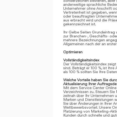
Sonderzeichen bestehen, aber k
anderweitige sprachliche Bedeut
Unternehmer ohne Anschrift oder
Vertretenheit ist gegeben, we
oder beauftragten Unternehmen
aus erbracht wird und die Prä
gekennzeichnet ist.
Ihr Gelbe Seiten Grundeintrag
zur Branchen-, Geschäfts- ode
mehrere Bezeichnungen angege
Allgemeinen nach der an erster
Optimieren
Vollständigkeitsindex
Der Vollständigkeitsindex zeigt
sind. Beträgt er 100 %, ist Ihre
als 100 % sollten Sie Ihre Date
Welche Vorteile haben Sie dur
Aktualisierung Ihrer Auftragsda
Mit dem Service Center Online gr
Verzeichnissen zu. Steuern Sie
zeitnah über Ihr Unternehmen 
Marken und Dienstleistungen we
Sie über Änderungen in Ihrer An
Wettbewerbsvorteil. Unsere Onli
Platzierung von Marketing-Akt
Kunden durch schnelle und gute