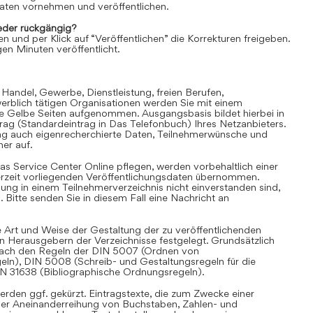
aten vornehmen und veröffentlichen.
der rückgängig?
en und per Klick auf “Veröffentlichen” die Korrekturen freigeben.
en Minuten veröffentlicht.
 Handel, Gewerbe, Dienstleistung, freien Berufen,
rblich tätigen Organisationen werden Sie mit einem
ie Gelbe Seiten aufgenommen. Ausgangsbasis bildet hierbei in
trag (Standardeintrag in Das Telefonbuch) Ihres Netzanbieters.
ag auch eigenrecherchierte Daten, Teilnehmerwünsche und
er auf.
as Service Center Online pflegen, werden vorbehaltlich einer
derzeit vorliegenden Veröffentlichungsdaten übernommen.
hung in einem Teilnehmerverzeichnis nicht einverstanden sind,
Bitte senden Sie in diesem Fall eine Nachricht an
 Art und Weise der Gestaltung der zu veröffentlichenden
en Herausgebern der Verzeichnisse festgelegt. Grundsätzlich
i nach den Regeln der DIN 5007 (Ordnen von
eln), DIN 5008 (Schreib- und Gestaltungsregeln für die
IN 31638 (Bibliographische Ordnungsregeln).
rden ggf. gekürzt. Eintragstexte, die zum Zwecke einer
iner Aneinanderreihung von Buchstaben, Zahlen- und