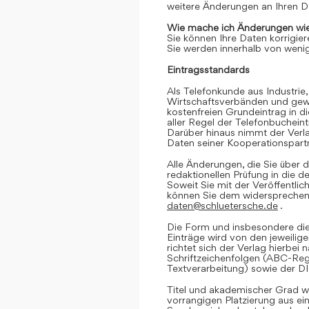
weitere Änderungen an Ihren D
Wie mache ich Änderungen wie
Sie können Ihre Daten korrigier
Sie werden innerhalb von wenig
Eintragsstandards
Als Telefonkunde aus Industrie,
Wirtschaftsverbänden und gewe
kostenfreien Grundeintrag in d
aller Regel der Telefonbuchein
Darüber hinaus nimmt der Verl
Daten seiner Kooperationspartn
Alle Änderungen, die Sie über d
redaktionellen Prüfung in die 
Soweit Sie mit der Veröffentlic
können Sie dem widersprechen. 
daten@schluetersche.de
.
Die Form und insbesondere die
Einträge wird von den jeweilig
richtet sich der Verlag hierbe
Schriftzeichenfolgen (ABC-Reg
Textverarbeitung) sowie der D
Titel und akademischer Grad we
vorrangigen Platzierung aus e