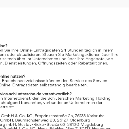
ine?
n Sie Ihre Online-Eintragsdaten 24 Stunden täglich in Ihrem
rn oder aktualisieren. Steuern Sie Marketingaktionen über Ihre
n zeitnah über Ihr Unternehmen und über Ihre Angebote, wie
n, Dienstleistungen, Öffnungszeiten oder Rabattaktionen,
nline
nutzen?
 Branchenverzeichnisse können den Service des Service
Online-Eintragsdaten selbstständig bearbeiten.
rvice.schluetersche.de verantwortlich?
in Internetdienst, den die Schlüterschen Marketing Holding
achfolgend benannten, verbundenen Unternehmen der
treibt:
 GmbH & Co. KG, Erbprinzenstraße 2a, 76133 Karlsruhe
t GmbH, Baumschulenweg 28, 26127 Oldenburg
urg mbH, Gustav-Ricker-Straße 62, 39120 Magdeburg
chaft mbH & Co. KG, Hans-Böckler-Allee 7, 30173 Hannover