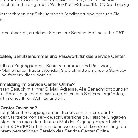
llschaft in Leipzig mbH, Walter-Köhn-Straße 1B, 04356 Leipzig
Unternehmen der Schlüterschen Mediengruppe erhalten Sie
mg
.
 beantwortet, erreichen Sie unsere Service-Hotline unter 0511
daten, Benutzernummer und Passwort, für das Service Center
it Ihren Zugangsdaten, Benutzernummer und Passwort,
E-Mail erhalten haben, wenden Sie sich bitte an unsere Service-
nd fordern diese dort an.
Anmeldung im Service Center Online?
 ersten Besuch mit Ihrer E-Mail-Adresse. Alle Benachrichtigungen
ail-Adresse gesendet. Wir empfehlen aus Sicherheitsgründen,
t in eines Ihrer Wahl zu ändern.
 Center Online an?
folgt über Ihre Zugangsdaten, Benutzernummer oder E-
der Startseite von
service.schluetersche.de
. Falsche Eingaben
lge, dass nach dem fünften Mal der Zugang gesperrt wird.
511 8550-8100 hilft Ihnen dann weiter. Nach korrekter Eingabe
 Ihrem persönlichen Bereich des Service Center Online.