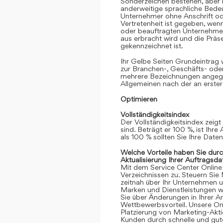
Sonderzeichen bestehen, aber k
anderweitige sprachliche Bedeut
Unternehmer ohne Anschrift oder
Vertretenheit ist gegeben, we
oder beauftragten Unternehmen
aus erbracht wird und die Prä
gekennzeichnet ist.
Ihr Gelbe Seiten Grundeintrag
zur Branchen-, Geschäfts- ode
mehrere Bezeichnungen angege
Allgemeinen nach der an erster
Optimieren
Vollständigkeitsindex
Der Vollständigkeitsindex zeigt
sind. Beträgt er 100 %, ist Ihre
als 100 % sollten Sie Ihre Date
Welche Vorteile haben Sie dur
Aktualisierung Ihrer Auftragsda
Mit dem Service Center Online gr
Verzeichnissen zu. Steuern Sie
zeitnah über Ihr Unternehmen 
Marken und Dienstleistungen we
Sie über Änderungen in Ihrer An
Wettbewerbsvorteil. Unsere Onli
Platzierung von Marketing-Akt
Kunden durch schnelle und gute