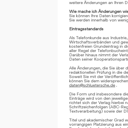
weitere Änderungen an Ihren D
Wie mache ich Änderungen wie
Sie können Ihre Daten korrigier
Sie werden innerhalb von wenig
Eintragsstandards
Als Telefonkunde aus Industrie,
Wirtschaftsverbänden und gewe
kostenfreien Grundeintrag in d
aller Regel der Telefonbuchein
Darüber hinaus nimmt der Verl
Daten seiner Kooperationspartn
Alle Änderungen, die Sie über d
redaktionellen Prüfung in die 
Soweit Sie mit der Veröffentlic
können Sie dem widersprechen. 
daten@schluetersche.de
.
Die Form und insbesondere die
Einträge wird von den jeweilig
richtet sich der Verlag hierbe
Schriftzeichenfolgen (ABC-Reg
Textverarbeitung) sowie der D
Titel und akademischer Grad we
vorrangigen Platzierung aus e