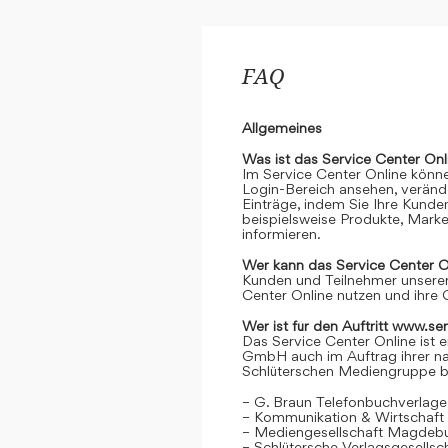
FAQ
Allgemeines
Was ist das Service Center Onl
Im Service Center Online könne
Login-Bereich ansehen, verände
Einträge, indem Sie Ihre Kunde
beispielsweise Produkte, Marke
informieren.
Wer kann das Service Center O
Kunden und Teilnehmer unserer
Center Online nutzen und ihre 
Wer ist für den Auftritt www.se
Das Service Center Online ist e
GmbH auch im Auftrag ihrer n
Schlüterschen Mediengruppe be
– G. Braun Telefonbuchverlage
– Kommunikation & Wirtschaf
– Mediengesellschaft Magdeb
– Schlütersche Verlagsgesells