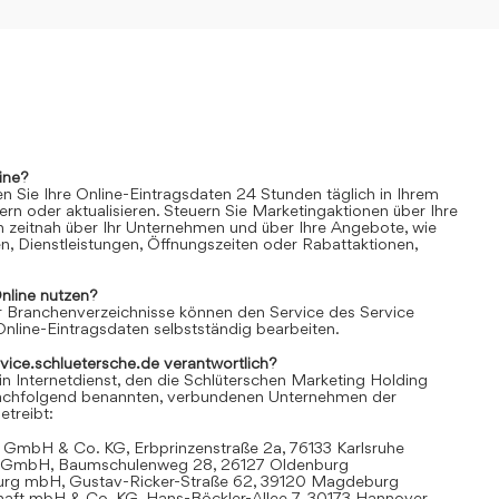
ine?
n Sie Ihre Online-Eintragsdaten 24 Stunden täglich in Ihrem
rn oder aktualisieren. Steuern Sie Marketingaktionen über Ihre
n zeitnah über Ihr Unternehmen und über Ihre Angebote, wie
n, Dienstleistungen, Öffnungszeiten oder Rabattaktionen,
nline
nutzen?
 Branchenverzeichnisse können den Service des Service
Online-Eintragsdaten selbstständig bearbeiten.
rvice.schluetersche.de verantwortlich?
in Internetdienst, den die Schlüterschen Marketing Holding
achfolgend benannten, verbundenen Unternehmen der
treibt:
 GmbH & Co. KG, Erbprinzenstraße 2a, 76133 Karlsruhe
t GmbH, Baumschulenweg 28, 26127 Oldenburg
urg mbH, Gustav-Ricker-Straße 62, 39120 Magdeburg
chaft mbH & Co. KG, Hans-Böckler-Allee 7, 30173 Hannover