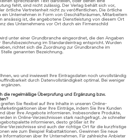
einen sprechbaren Text darstellen, oder denen eine
ung fehlt, sind nicht zulässig. Der Verlag behält sich vor,
 örtliche Vertretenheit nicht zu veröffentlichen. Die örtliche
nn ein Unternehmen in Form von Geschäftsräumen, Mitarbeitern
 ansässig ist, die angebotene Dienstleistung von diesem Ort
senz des Unternehmens vor Ort durch ein Firmenschild
 wird unter einer Grundbranche eingeordnet, die den Angaben
r Berufsbezeichnung im Standardeintrag entspricht. Wurden
ben, richtet sich die Zuordnung zur Grundbranche im
 Stelle genannten Bezeichnung.
 Ihnen, wo und inwieweit Ihre Eintragsdaten noch unvollständig
 Auffindbarkeit durch Datenvollständigkeit optimal. Bei weniger
n ergänzen.
ch die regelmäßige Überprüfung und Ergänzung bzw.
ten?
eifen Sie flexibel auf Ihre Inhalte in unseren Online-
 Marketingaktionen über Ihre Einträge, indem Sie Ihre Kunden
und über Ihre Angebote informieren. Insbesondere Produkte,
rden in Online-Verzeichnissen stark nachgefragt. Je schneller
gebotspalette informieren, desto größer ist Ihr
ne-Verzeichnisse sind auch der richtige Ort für die kurzfristige
ionen wie zum Beispiel Rabattaktionen. Gewinnen Sie neue
 Informationen über Ihr Unternehmen. Für zahlreiche Anbieter