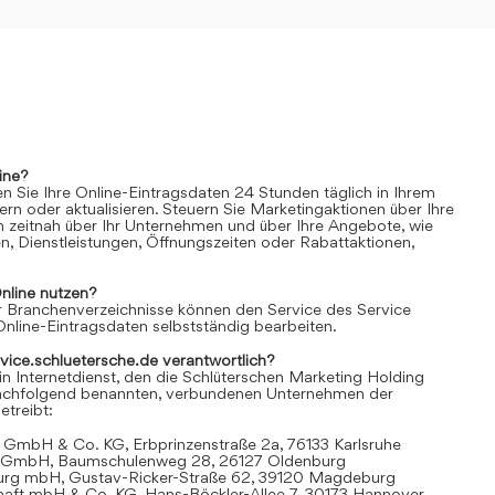
ine?
n Sie Ihre Online-Eintragsdaten 24 Stunden täglich in Ihrem
rn oder aktualisieren. Steuern Sie Marketingaktionen über Ihre
n zeitnah über Ihr Unternehmen und über Ihre Angebote, wie
n, Dienstleistungen, Öffnungszeiten oder Rabattaktionen,
nline
nutzen?
 Branchenverzeichnisse können den Service des Service
Online-Eintragsdaten selbstständig bearbeiten.
rvice.schluetersche.de verantwortlich?
in Internetdienst, den die Schlüterschen Marketing Holding
achfolgend benannten, verbundenen Unternehmen der
treibt:
 GmbH & Co. KG, Erbprinzenstraße 2a, 76133 Karlsruhe
t GmbH, Baumschulenweg 28, 26127 Oldenburg
urg mbH, Gustav-Ricker-Straße 62, 39120 Magdeburg
chaft mbH & Co. KG, Hans-Böckler-Allee 7, 30173 Hannover