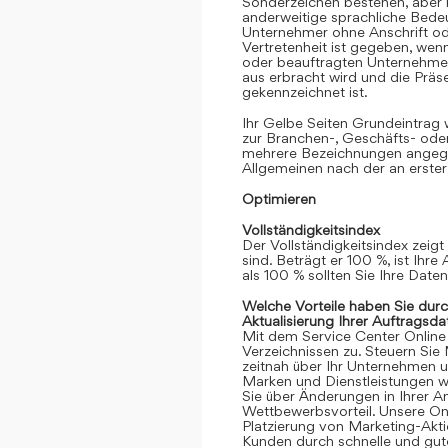
Sonderzeichen bestehen, aber k
anderweitige sprachliche Bedeut
Unternehmer ohne Anschrift oder
Vertretenheit ist gegeben, we
oder beauftragten Unternehmen
aus erbracht wird und die Prä
gekennzeichnet ist.
Ihr Gelbe Seiten Grundeintrag
zur Branchen-, Geschäfts- ode
mehrere Bezeichnungen angege
Allgemeinen nach der an erster
Optimieren
Vollständigkeitsindex
Der Vollständigkeitsindex zeigt
sind. Beträgt er 100 %, ist Ihre
als 100 % sollten Sie Ihre Date
Welche Vorteile haben Sie dur
Aktualisierung Ihrer Auftragsda
Mit dem Service Center Online gr
Verzeichnissen zu. Steuern Sie
zeitnah über Ihr Unternehmen 
Marken und Dienstleistungen we
Sie über Änderungen in Ihrer An
Wettbewerbsvorteil. Unsere Onli
Platzierung von Marketing-Akt
Kunden durch schnelle und gute