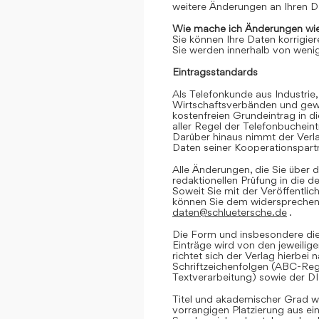
weitere Änderungen an Ihren D
Wie mache ich Änderungen wie
Sie können Ihre Daten korrigier
Sie werden innerhalb von wenig
Eintragsstandards
Als Telefonkunde aus Industrie,
Wirtschaftsverbänden und gewe
kostenfreien Grundeintrag in d
aller Regel der Telefonbuchein
Darüber hinaus nimmt der Verl
Daten seiner Kooperationspartn
Alle Änderungen, die Sie über d
redaktionellen Prüfung in die 
Soweit Sie mit der Veröffentlic
können Sie dem widersprechen. 
daten@schluetersche.de
.
Die Form und insbesondere die
Einträge wird von den jeweilig
richtet sich der Verlag hierbe
Schriftzeichenfolgen (ABC-Reg
Textverarbeitung) sowie der D
Titel und akademischer Grad we
vorrangigen Platzierung aus e