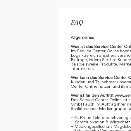
FAQ
Allgemeines
Was ist das Service Center Onl
Im Service Center Online könne
Login-Bereich ansehen, verände
Einträge, indem Sie Ihre Kunde
beispielsweise Produkte, Marke
informieren.
Wer kann das Service Center O
Kunden und Teilnehmer unserer
Center Online nutzen und ihre 
Wer ist für den Auftritt www.se
Das Service Center Online ist e
GmbH auch im Auftrag ihrer n
Schlüterschen Mediengruppe be
– G. Braun Telefonbuchverlage
– Kommunikation & Wirtschaf
– Mediengesellschaft Magdeb
– Schlütersche Verlagsgesells