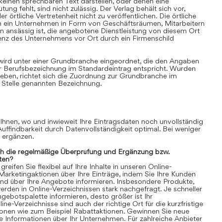
einen sprechbaren Text darstellen, oder denen eine
ung fehlt, sind nicht zulässig. Der Verlag behält sich vor,
 örtliche Vertretenheit nicht zu veröffentlichen. Die örtliche
nn ein Unternehmen in Form von Geschäftsräumen, Mitarbeitern
 ansässig ist, die angebotene Dienstleistung von diesem Ort
senz des Unternehmens vor Ort durch ein Firmenschild
 wird unter einer Grundbranche eingeordnet, die den Angaben
r Berufsbezeichnung im Standardeintrag entspricht. Wurden
ben, richtet sich die Zuordnung zur Grundbranche im
 Stelle genannten Bezeichnung.
 Ihnen, wo und inwieweit Ihre Eintragsdaten noch unvollständig
 Auffindbarkeit durch Datenvollständigkeit optimal. Bei weniger
n ergänzen.
ch die regelmäßige Überprüfung und Ergänzung bzw.
ten?
eifen Sie flexibel auf Ihre Inhalte in unseren Online-
 Marketingaktionen über Ihre Einträge, indem Sie Ihre Kunden
und über Ihre Angebote informieren. Insbesondere Produkte,
rden in Online-Verzeichnissen stark nachgefragt. Je schneller
gebotspalette informieren, desto größer ist Ihr
ne-Verzeichnisse sind auch der richtige Ort für die kurzfristige
ionen wie zum Beispiel Rabattaktionen. Gewinnen Sie neue
 Informationen über Ihr Unternehmen. Für zahlreiche Anbieter