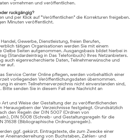
aten vornehmen und veröffentlichen.
der rückgängig?
en und per Klick auf “Veröffentlichen” die Korrekturen freigeben.
en Minuten veröffentlicht.
 Handel, Gewerbe, Dienstleistung, freien Berufen,
rblich tätigen Organisationen werden Sie mit einem
ie Gelbe Seiten aufgenommen. Ausgangsbasis bildet hierbei in
trag (Standardeintrag in Das Telefonbuch) Ihres Netzanbieters.
ag auch eigenrecherchierte Daten, Teilnehmerwünsche und
er auf.
as Service Center Online pflegen, werden vorbehaltlich einer
derzeit vorliegenden Veröffentlichungsdaten übernommen.
hung in einem Teilnehmerverzeichnis nicht einverstanden sind,
Bitte senden Sie in diesem Fall eine Nachricht an
 Art und Weise der Gestaltung der zu veröffentlichenden
en Herausgebern der Verzeichnisse festgelegt. Grundsätzlich
i nach den Regeln der DIN 5007 (Ordnen von
eln), DIN 5008 (Schreib- und Gestaltungsregeln für die
IN 31638 (Bibliographische Ordnungsregeln).
rden ggf. gekürzt. Eintragstexte, die zum Zwecke einer
iner Aneinanderreihung von Buchstaben, Zahlen- und