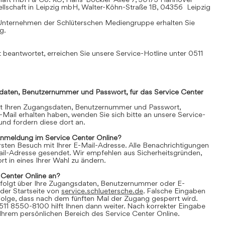
llschaft in Leipzig mbH, Walter-Köhn-Straße 1B, 04356 Leipzig
Unternehmen der Schlüterschen Mediengruppe erhalten Sie
mg
.
 beantwortet, erreichen Sie unsere Service-Hotline unter 0511
daten, Benutzernummer und Passwort, für das Service Center
it Ihren Zugangsdaten, Benutzernummer und Passwort,
E-Mail erhalten haben, wenden Sie sich bitte an unsere Service-
nd fordern diese dort an.
Anmeldung im Service Center Online?
 ersten Besuch mit Ihrer E-Mail-Adresse. Alle Benachrichtigungen
ail-Adresse gesendet. Wir empfehlen aus Sicherheitsgründen,
t in eines Ihrer Wahl zu ändern.
 Center Online an?
folgt über Ihre Zugangsdaten, Benutzernummer oder E-
der Startseite von
service.schluetersche.de
. Falsche Eingaben
lge, dass nach dem fünften Mal der Zugang gesperrt wird.
511 8550-8100 hilft Ihnen dann weiter. Nach korrekter Eingabe
 Ihrem persönlichen Bereich des Service Center Online.