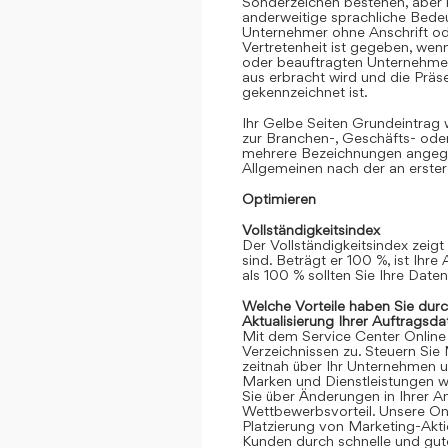
Sonderzeichen bestehen, aber k
anderweitige sprachliche Bedeut
Unternehmer ohne Anschrift oder
Vertretenheit ist gegeben, we
oder beauftragten Unternehmen
aus erbracht wird und die Prä
gekennzeichnet ist.
Ihr Gelbe Seiten Grundeintrag
zur Branchen-, Geschäfts- ode
mehrere Bezeichnungen angege
Allgemeinen nach der an erster
Optimieren
Vollständigkeitsindex
Der Vollständigkeitsindex zeigt
sind. Beträgt er 100 %, ist Ihre
als 100 % sollten Sie Ihre Date
Welche Vorteile haben Sie dur
Aktualisierung Ihrer Auftragsda
Mit dem Service Center Online gr
Verzeichnissen zu. Steuern Sie
zeitnah über Ihr Unternehmen 
Marken und Dienstleistungen we
Sie über Änderungen in Ihrer An
Wettbewerbsvorteil. Unsere Onli
Platzierung von Marketing-Akt
Kunden durch schnelle und gute