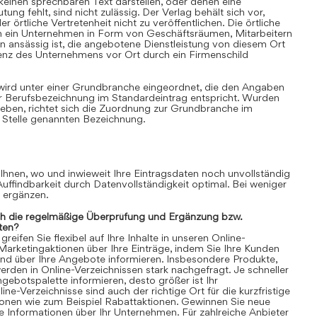
einen sprechbaren Text darstellen, oder denen eine
ung fehlt, sind nicht zulässig. Der Verlag behält sich vor,
 örtliche Vertretenheit nicht zu veröffentlichen. Die örtliche
nn ein Unternehmen in Form von Geschäftsräumen, Mitarbeitern
 ansässig ist, die angebotene Dienstleistung von diesem Ort
senz des Unternehmens vor Ort durch ein Firmenschild
 wird unter einer Grundbranche eingeordnet, die den Angaben
r Berufsbezeichnung im Standardeintrag entspricht. Wurden
ben, richtet sich die Zuordnung zur Grundbranche im
 Stelle genannten Bezeichnung.
 Ihnen, wo und inwieweit Ihre Eintragsdaten noch unvollständig
 Auffindbarkeit durch Datenvollständigkeit optimal. Bei weniger
n ergänzen.
ch die regelmäßige Überprüfung und Ergänzung bzw.
ten?
eifen Sie flexibel auf Ihre Inhalte in unseren Online-
 Marketingaktionen über Ihre Einträge, indem Sie Ihre Kunden
und über Ihre Angebote informieren. Insbesondere Produkte,
rden in Online-Verzeichnissen stark nachgefragt. Je schneller
gebotspalette informieren, desto größer ist Ihr
ne-Verzeichnisse sind auch der richtige Ort für die kurzfristige
ionen wie zum Beispiel Rabattaktionen. Gewinnen Sie neue
 Informationen über Ihr Unternehmen. Für zahlreiche Anbieter