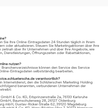
ine?
n Sie Ihre Online-Eintragsdaten 24 Stunden täglich in Ihrem
rn oder aktualisieren. Steuern Sie Marketingaktionen über Ihre
n zeitnah über Ihr Unternehmen und über Ihre Angebote, wie
n, Dienstleistungen, Öffnungszeiten oder Rabattaktionen,
nline
nutzen?
 Branchenverzeichnisse können den Service des Service
Online-Eintragsdaten selbstständig bearbeiten.
rvice.schluetersche.de verantwortlich?
in Internetdienst, den die Schlüterschen Marketing Holding
achfolgend benannten, verbundenen Unternehmen der
treibt:
 GmbH & Co. KG, Erbprinzenstraße 2a, 76133 Karlsruhe
t GmbH, Baumschulenweg 28, 26127 Oldenburg
urg mbH, Gustav-Ricker-Straße 62, 39120 Magdeburg
chaft mbH & Co. KG, Hans-Böckler-Allee 7, 30173 Hannover