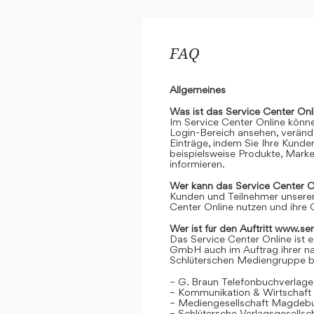
FAQ
Allgemeines
Was ist das Service Center Onl
Im Service Center Online könne
Login-Bereich ansehen, verände
Einträge, indem Sie Ihre Kunde
beispielsweise Produkte, Marke
informieren.
Wer kann das Service Center O
Kunden und Teilnehmer unserer
Center Online nutzen und ihre 
Wer ist für den Auftritt www.se
Das Service Center Online ist e
GmbH auch im Auftrag ihrer n
Schlüterschen Mediengruppe be
– G. Braun Telefonbuchverlage
– Kommunikation & Wirtschaf
– Mediengesellschaft Magdeb
– Schlütersche Verlagsgesells