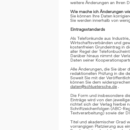
weitere Änderungen an Ihren D
Wie mache ich Änderungen wie
Sie können Ihre Daten korrigier
Sie werden innerhalb von wenig
Eintragsstandards
Als Telefonkunde aus Industrie,
Wirtschaftsverbänden und gewe
kostenfreien Grundeintrag in d
aller Regel der Telefonbuchein
Darüber hinaus nimmt der Verl
Daten seiner Kooperationspartn
Alle Änderungen, die Sie über d
redaktionellen Prüfung in die 
Soweit Sie mit der Veröffentlic
können Sie dem widersprechen. 
daten@schluetersche.de
.
Die Form und insbesondere die
Einträge wird von den jeweilig
richtet sich der Verlag hierbe
Schriftzeichenfolgen (ABC-Reg
Textverarbeitung) sowie der D
Titel und akademischer Grad we
vorrangigen Platzierung aus e