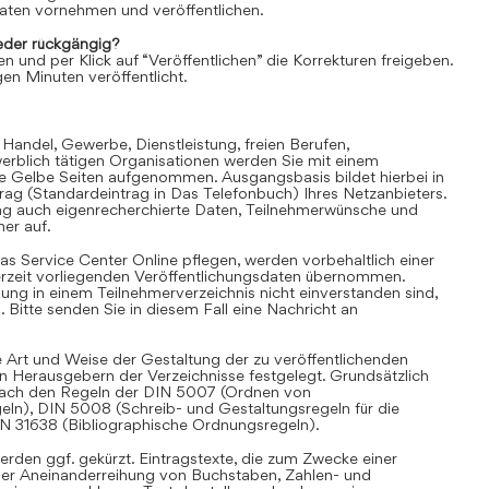
aten vornehmen und veröffentlichen.
der rückgängig?
en und per Klick auf “Veröffentlichen” die Korrekturen freigeben.
en Minuten veröffentlicht.
 Handel, Gewerbe, Dienstleistung, freien Berufen,
rblich tätigen Organisationen werden Sie mit einem
ie Gelbe Seiten aufgenommen. Ausgangsbasis bildet hierbei in
trag (Standardeintrag in Das Telefonbuch) Ihres Netzanbieters.
ag auch eigenrecherchierte Daten, Teilnehmerwünsche und
er auf.
as Service Center Online pflegen, werden vorbehaltlich einer
derzeit vorliegenden Veröffentlichungsdaten übernommen.
hung in einem Teilnehmerverzeichnis nicht einverstanden sind,
Bitte senden Sie in diesem Fall eine Nachricht an
 Art und Weise der Gestaltung der zu veröffentlichenden
en Herausgebern der Verzeichnisse festgelegt. Grundsätzlich
i nach den Regeln der DIN 5007 (Ordnen von
eln), DIN 5008 (Schreib- und Gestaltungsregeln für die
IN 31638 (Bibliographische Ordnungsregeln).
rden ggf. gekürzt. Eintragstexte, die zum Zwecke einer
iner Aneinanderreihung von Buchstaben, Zahlen- und