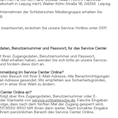
llschaft in Leipzig mbH, Walter-Köhn-Straße 1B, 04356 Leipzig
Unternehmen der Schlüterschen Mediengruppe erhalten Sie
mg
.
 beantwortet, erreichen Sie unsere Service-Hotline unter 0511
daten, Benutzernummer und Passwort, für das Service Center
it Ihren Zugangsdaten, Benutzernummer und Passwort,
E-Mail erhalten haben, wenden Sie sich bitte an unsere Service-
nd fordern diese dort an.
Anmeldung im Service Center Online?
 ersten Besuch mit Ihrer E-Mail-Adresse. Alle Benachrichtigungen
ail-Adresse gesendet. Wir empfehlen aus Sicherheitsgründen,
t in eines Ihrer Wahl zu ändern.
 Center Online an?
folgt über Ihre Zugangsdaten, Benutzernummer oder E-
der Startseite von
service.schluetersche.de
. Falsche Eingaben
lge, dass nach dem fünften Mal der Zugang gesperrt wird.
511 8550-8100 hilft Ihnen dann weiter. Nach korrekter Eingabe
 Ihrem persönlichen Bereich des Service Center Online.