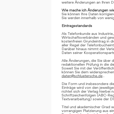
weitere Änderungen an Ihren D
Wie mache ich Änderungen wie
Sie können Ihre Daten korrigier
Sie werden innerhalb von wenig
Eintragsstandards
Als Telefonkunde aus Industrie,
Wirtschaftsverbänden und gewe
kostenfreien Grundeintrag in d
aller Regel der Telefonbuchein
Darüber hinaus nimmt der Verl
Daten seiner Kooperationspartn
Alle Änderungen, die Sie über d
redaktionellen Prüfung in die 
Soweit Sie mit der Veröffentlic
können Sie dem widersprechen. 
daten@schluetersche.de
.
Die Form und insbesondere die
Einträge wird von den jeweilig
richtet sich der Verlag hierbe
Schriftzeichenfolgen (ABC-Reg
Textverarbeitung) sowie der D
Titel und akademischer Grad we
vorrangigen Platzierung aus e