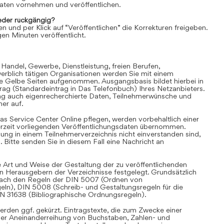
aten vornehmen und veröffentlichen.
der rückgängig?
en und per Klick auf “Veröffentlichen” die Korrekturen freigeben.
en Minuten veröffentlicht.
 Handel, Gewerbe, Dienstleistung, freien Berufen,
rblich tätigen Organisationen werden Sie mit einem
ie Gelbe Seiten aufgenommen. Ausgangsbasis bildet hierbei in
trag (Standardeintrag in Das Telefonbuch) Ihres Netzanbieters.
ag auch eigenrecherchierte Daten, Teilnehmerwünsche und
er auf.
as Service Center Online pflegen, werden vorbehaltlich einer
derzeit vorliegenden Veröffentlichungsdaten übernommen.
hung in einem Teilnehmerverzeichnis nicht einverstanden sind,
Bitte senden Sie in diesem Fall eine Nachricht an
 Art und Weise der Gestaltung der zu veröffentlichenden
en Herausgebern der Verzeichnisse festgelegt. Grundsätzlich
i nach den Regeln der DIN 5007 (Ordnen von
eln), DIN 5008 (Schreib- und Gestaltungsregeln für die
IN 31638 (Bibliographische Ordnungsregeln).
rden ggf. gekürzt. Eintragstexte, die zum Zwecke einer
iner Aneinanderreihung von Buchstaben, Zahlen- und