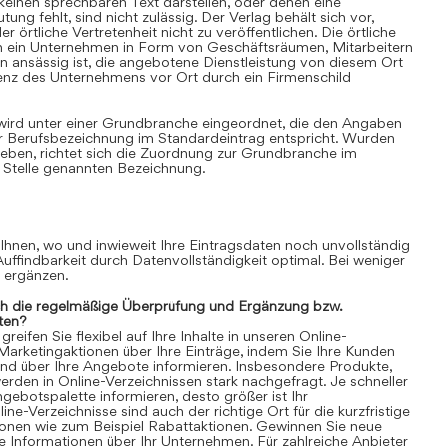
einen sprechbaren Text darstellen, oder denen eine
ung fehlt, sind nicht zulässig. Der Verlag behält sich vor,
 örtliche Vertretenheit nicht zu veröffentlichen. Die örtliche
nn ein Unternehmen in Form von Geschäftsräumen, Mitarbeitern
 ansässig ist, die angebotene Dienstleistung von diesem Ort
senz des Unternehmens vor Ort durch ein Firmenschild
 wird unter einer Grundbranche eingeordnet, die den Angaben
r Berufsbezeichnung im Standardeintrag entspricht. Wurden
ben, richtet sich die Zuordnung zur Grundbranche im
 Stelle genannten Bezeichnung.
 Ihnen, wo und inwieweit Ihre Eintragsdaten noch unvollständig
 Auffindbarkeit durch Datenvollständigkeit optimal. Bei weniger
n ergänzen.
ch die regelmäßige Überprüfung und Ergänzung bzw.
ten?
eifen Sie flexibel auf Ihre Inhalte in unseren Online-
 Marketingaktionen über Ihre Einträge, indem Sie Ihre Kunden
und über Ihre Angebote informieren. Insbesondere Produkte,
rden in Online-Verzeichnissen stark nachgefragt. Je schneller
gebotspalette informieren, desto größer ist Ihr
ne-Verzeichnisse sind auch der richtige Ort für die kurzfristige
ionen wie zum Beispiel Rabattaktionen. Gewinnen Sie neue
 Informationen über Ihr Unternehmen. Für zahlreiche Anbieter