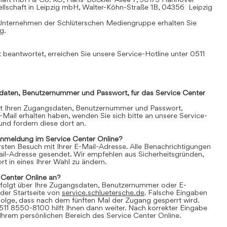
llschaft in Leipzig mbH, Walter-Köhn-Straße 1B, 04356 Leipzig
Unternehmen der Schlüterschen Mediengruppe erhalten Sie
mg
.
 beantwortet, erreichen Sie unsere Service-Hotline unter 0511
daten, Benutzernummer und Passwort, für das Service Center
it Ihren Zugangsdaten, Benutzernummer und Passwort,
E-Mail erhalten haben, wenden Sie sich bitte an unsere Service-
nd fordern diese dort an.
Anmeldung im Service Center Online?
 ersten Besuch mit Ihrer E-Mail-Adresse. Alle Benachrichtigungen
ail-Adresse gesendet. Wir empfehlen aus Sicherheitsgründen,
t in eines Ihrer Wahl zu ändern.
 Center Online an?
folgt über Ihre Zugangsdaten, Benutzernummer oder E-
der Startseite von
service.schluetersche.de
. Falsche Eingaben
lge, dass nach dem fünften Mal der Zugang gesperrt wird.
511 8550-8100 hilft Ihnen dann weiter. Nach korrekter Eingabe
 Ihrem persönlichen Bereich des Service Center Online.