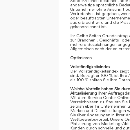
Sonderzeichen bestehen, aber k
anderweitige sprachliche Bedeut
Unternehmer ohne Anschrift oder
Vertretenheit ist gegeben, we
oder beauftragten Unternehmen
aus erbracht wird und die Prä
gekennzeichnet ist.
Ihr Gelbe Seiten Grundeintrag
zur Branchen-, Geschäfts- ode
mehrere Bezeichnungen angege
Allgemeinen nach der an erster
Optimieren
Vollständigkeitsindex
Der Vollständigkeitsindex zeigt
sind. Beträgt er 100 %, ist Ihre
als 100 % sollten Sie Ihre Date
Welche Vorteile haben Sie dur
Aktualisierung Ihrer Auftragsda
Mit dem Service Center Online gr
Verzeichnissen zu. Steuern Sie
zeitnah über Ihr Unternehmen 
Marken und Dienstleistungen we
Sie über Änderungen in Ihrer An
Wettbewerbsvorteil. Unsere Onli
Platzierung von Marketing-Akt
Kunden durch schnelle und gute