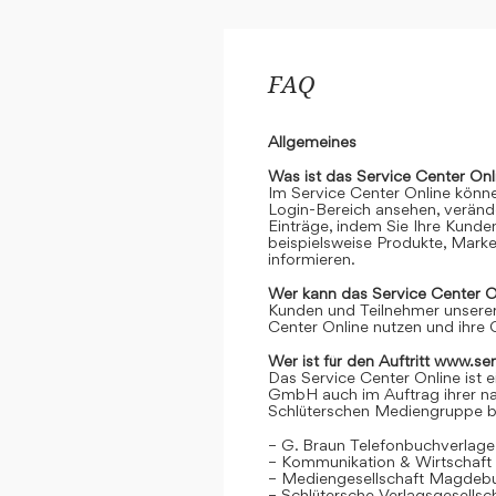
FAQ
Allgemeines
Was ist das Service Center Onl
Im Service Center Online könne
Login-Bereich ansehen, verände
Einträge, indem Sie Ihre Kunde
beispielsweise Produkte, Marke
informieren.
Wer kann das Service Center O
Kunden und Teilnehmer unserer
Center Online nutzen und ihre 
Wer ist für den Auftritt www.se
Das Service Center Online ist e
GmbH auch im Auftrag ihrer n
Schlüterschen Mediengruppe be
– G. Braun Telefonbuchverlage
– Kommunikation & Wirtschaf
– Mediengesellschaft Magdeb
– Schlütersche Verlagsgesells