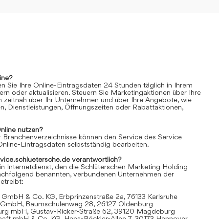
ine?
n Sie Ihre Online-Eintragsdaten 24 Stunden täglich in Ihrem
rn oder aktualisieren. Steuern Sie Marketingaktionen über Ihre
n zeitnah über Ihr Unternehmen und über Ihre Angebote, wie
n, Dienstleistungen, Öffnungszeiten oder Rabattaktionen,
nline
nutzen?
 Branchenverzeichnisse können den Service des Service
Online-Eintragsdaten selbstständig bearbeiten.
rvice.schluetersche.de verantwortlich?
in Internetdienst, den die Schlüterschen Marketing Holding
achfolgend benannten, verbundenen Unternehmen der
treibt:
 GmbH & Co. KG, Erbprinzenstraße 2a, 76133 Karlsruhe
t GmbH, Baumschulenweg 28, 26127 Oldenburg
urg mbH, Gustav-Ricker-Straße 62, 39120 Magdeburg
chaft mbH & Co. KG, Hans-Böckler-Allee 7, 30173 Hannover