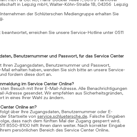
llschaft in Leipzig mbH, Walter-Köhn-Straße 1B, 04356 Leipzig
Unternehmen der Schlüterschen Mediengruppe erhalten Sie
mg
.
 beantwortet, erreichen Sie unsere Service-Hotline unter 0511
daten, Benutzernummer und Passwort, für das Service Center
it Ihren Zugangsdaten, Benutzernummer und Passwort,
E-Mail erhalten haben, wenden Sie sich bitte an unsere Service-
nd fordern diese dort an.
Anmeldung im Service Center Online?
 ersten Besuch mit Ihrer E-Mail-Adresse. Alle Benachrichtigungen
ail-Adresse gesendet. Wir empfehlen aus Sicherheitsgründen,
t in eines Ihrer Wahl zu ändern.
 Center Online an?
folgt über Ihre Zugangsdaten, Benutzernummer oder E-
der Startseite von
service.schluetersche.de
. Falsche Eingaben
lge, dass nach dem fünften Mal der Zugang gesperrt wird.
511 8550-8100 hilft Ihnen dann weiter. Nach korrekter Eingabe
 Ihrem persönlichen Bereich des Service Center Online.