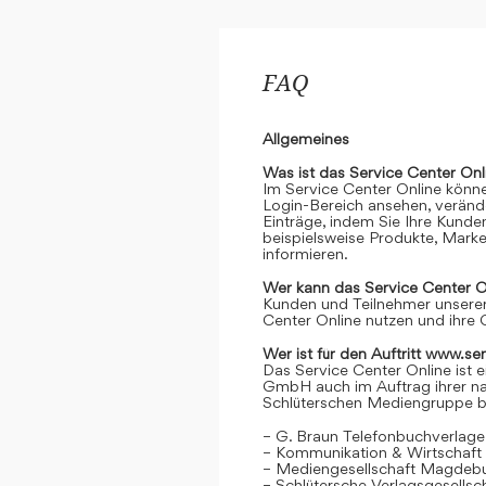
FAQ
Allgemeines
Was ist das Service Center Onl
Im Service Center Online könne
Login-Bereich ansehen, verände
Einträge, indem Sie Ihre Kunde
beispielsweise Produkte, Marke
informieren.
Wer kann das Service Center O
Kunden und Teilnehmer unserer
Center Online nutzen und ihre 
Wer ist für den Auftritt www.se
Das Service Center Online ist e
GmbH auch im Auftrag ihrer n
Schlüterschen Mediengruppe be
– G. Braun Telefonbuchverlage
– Kommunikation & Wirtschaf
– Mediengesellschaft Magdeb
– Schlütersche Verlagsgesells