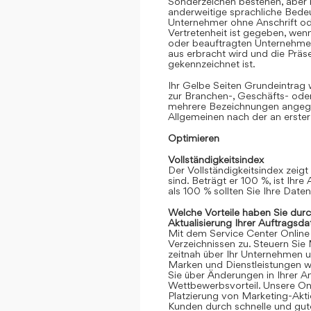
Sonderzeichen bestehen, aber k
anderweitige sprachliche Bedeut
Unternehmer ohne Anschrift oder
Vertretenheit ist gegeben, we
oder beauftragten Unternehmen
aus erbracht wird und die Prä
gekennzeichnet ist.
Ihr Gelbe Seiten Grundeintrag
zur Branchen-, Geschäfts- ode
mehrere Bezeichnungen angege
Allgemeinen nach der an erster
Optimieren
Vollständigkeitsindex
Der Vollständigkeitsindex zeigt
sind. Beträgt er 100 %, ist Ihre
als 100 % sollten Sie Ihre Date
Welche Vorteile haben Sie dur
Aktualisierung Ihrer Auftragsda
Mit dem Service Center Online gr
Verzeichnissen zu. Steuern Sie
zeitnah über Ihr Unternehmen 
Marken und Dienstleistungen we
Sie über Änderungen in Ihrer An
Wettbewerbsvorteil. Unsere Onli
Platzierung von Marketing-Akt
Kunden durch schnelle und gute