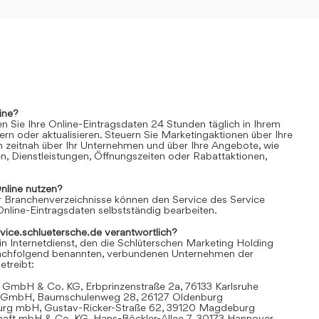
ine?
n Sie Ihre Online-Eintragsdaten 24 Stunden täglich in Ihrem
rn oder aktualisieren. Steuern Sie Marketingaktionen über Ihre
n zeitnah über Ihr Unternehmen und über Ihre Angebote, wie
n, Dienstleistungen, Öffnungszeiten oder Rabattaktionen,
nline
nutzen?
 Branchenverzeichnisse können den Service des Service
Online-Eintragsdaten selbstständig bearbeiten.
rvice.schluetersche.de verantwortlich?
in Internetdienst, den die Schlüterschen Marketing Holding
achfolgend benannten, verbundenen Unternehmen der
treibt:
 GmbH & Co. KG, Erbprinzenstraße 2a, 76133 Karlsruhe
t GmbH, Baumschulenweg 28, 26127 Oldenburg
urg mbH, Gustav-Ricker-Straße 62, 39120 Magdeburg
chaft mbH & Co. KG, Hans-Böckler-Allee 7, 30173 Hannover