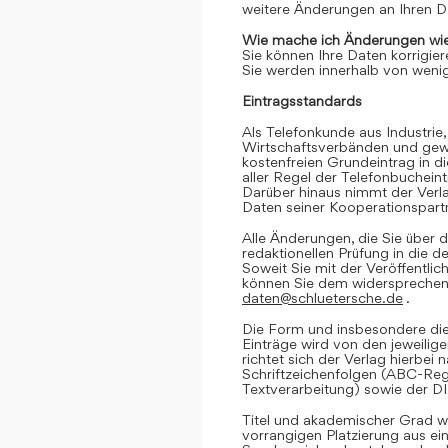
weitere Änderungen an Ihren D
Wie mache ich Änderungen wie
Sie können Ihre Daten korrigier
Sie werden innerhalb von wenig
Eintragsstandards
Als Telefonkunde aus Industrie,
Wirtschaftsverbänden und gewe
kostenfreien Grundeintrag in d
aller Regel der Telefonbuchein
Darüber hinaus nimmt der Verl
Daten seiner Kooperationspartn
Alle Änderungen, die Sie über d
redaktionellen Prüfung in die 
Soweit Sie mit der Veröffentlic
können Sie dem widersprechen. 
daten@schluetersche.de
.
Die Form und insbesondere die
Einträge wird von den jeweilig
richtet sich der Verlag hierbe
Schriftzeichenfolgen (ABC-Reg
Textverarbeitung) sowie der D
Titel und akademischer Grad we
vorrangigen Platzierung aus e