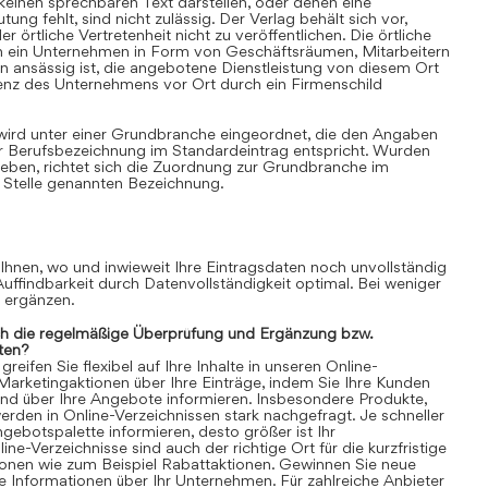
einen sprechbaren Text darstellen, oder denen eine
ung fehlt, sind nicht zulässig. Der Verlag behält sich vor,
 örtliche Vertretenheit nicht zu veröffentlichen. Die örtliche
nn ein Unternehmen in Form von Geschäftsräumen, Mitarbeitern
 ansässig ist, die angebotene Dienstleistung von diesem Ort
senz des Unternehmens vor Ort durch ein Firmenschild
 wird unter einer Grundbranche eingeordnet, die den Angaben
r Berufsbezeichnung im Standardeintrag entspricht. Wurden
ben, richtet sich die Zuordnung zur Grundbranche im
 Stelle genannten Bezeichnung.
 Ihnen, wo und inwieweit Ihre Eintragsdaten noch unvollständig
 Auffindbarkeit durch Datenvollständigkeit optimal. Bei weniger
n ergänzen.
ch die regelmäßige Überprüfung und Ergänzung bzw.
ten?
eifen Sie flexibel auf Ihre Inhalte in unseren Online-
 Marketingaktionen über Ihre Einträge, indem Sie Ihre Kunden
und über Ihre Angebote informieren. Insbesondere Produkte,
rden in Online-Verzeichnissen stark nachgefragt. Je schneller
gebotspalette informieren, desto größer ist Ihr
ne-Verzeichnisse sind auch der richtige Ort für die kurzfristige
ionen wie zum Beispiel Rabattaktionen. Gewinnen Sie neue
 Informationen über Ihr Unternehmen. Für zahlreiche Anbieter