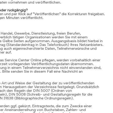
aten vornehmen und veröffentlichen.
der rückgängig?
en und per Klick auf “Veröffentlichen” die Korrekturen freigeben.
en Minuten veröffentlicht.
 Handel, Gewerbe, Dienstleistung, freien Berufen,
rblich tätigen Organisationen werden Sie mit einem
ie Gelbe Seiten aufgenommen. Ausgangsbasis bildet hierbei in
trag (Standardeintrag in Das Telefonbuch) Ihres Netzanbieters.
ag auch eigenrecherchierte Daten, Teilnehmerwünsche und
er auf.
as Service Center Online pflegen, werden vorbehaltlich einer
derzeit vorliegenden Veröffentlichungsdaten übernommen.
hung in einem Teilnehmerverzeichnis nicht einverstanden sind,
Bitte senden Sie in diesem Fall eine Nachricht an
 Art und Weise der Gestaltung der zu veröffentlichenden
en Herausgebern der Verzeichnisse festgelegt. Grundsätzlich
i nach den Regeln der DIN 5007 (Ordnen von
eln), DIN 5008 (Schreib- und Gestaltungsregeln für die
IN 31638 (Bibliographische Ordnungsregeln).
rden ggf. gekürzt. Eintragstexte, die zum Zwecke einer
iner Aneinanderreihung von Buchstaben, Zahlen- und