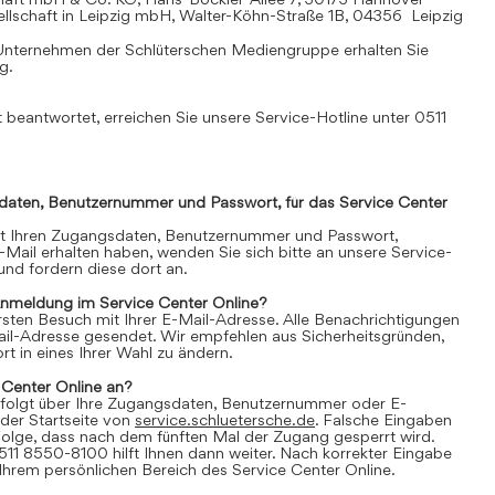
llschaft in Leipzig mbH, Walter-Köhn-Straße 1B, 04356 Leipzig
Unternehmen der Schlüterschen Mediengruppe erhalten Sie
mg
.
 beantwortet, erreichen Sie unsere Service-Hotline unter 0511
daten, Benutzernummer und Passwort, für das Service Center
it Ihren Zugangsdaten, Benutzernummer und Passwort,
E-Mail erhalten haben, wenden Sie sich bitte an unsere Service-
nd fordern diese dort an.
Anmeldung im Service Center Online?
 ersten Besuch mit Ihrer E-Mail-Adresse. Alle Benachrichtigungen
ail-Adresse gesendet. Wir empfehlen aus Sicherheitsgründen,
t in eines Ihrer Wahl zu ändern.
 Center Online an?
folgt über Ihre Zugangsdaten, Benutzernummer oder E-
der Startseite von
service.schluetersche.de
. Falsche Eingaben
lge, dass nach dem fünften Mal der Zugang gesperrt wird.
511 8550-8100 hilft Ihnen dann weiter. Nach korrekter Eingabe
 Ihrem persönlichen Bereich des Service Center Online.