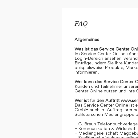
FAQ
Allgemeines
Was ist das Service Center Onl
Im Service Center Online könne
Login-Bereich ansehen, verände
Einträge, indem Sie Ihre Kunde
beispielsweise Produkte, Marke
informieren.
Wer kann das Service Center O
Kunden und Teilnehmer unserer
Center Online nutzen und ihre 
Wer ist für den Auftritt www.se
Das Service Center Online ist e
GmbH auch im Auftrag ihrer n
Schlüterschen Mediengruppe be
– G. Braun Telefonbuchverlage
– Kommunikation & Wirtschaf
– Mediengesellschaft Magdeb
– Schlütersche Verlagsgesells