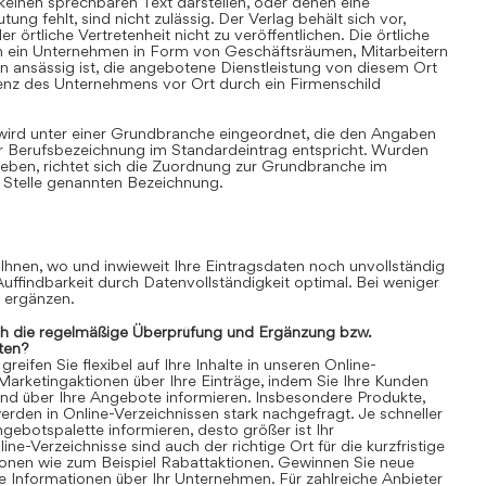
einen sprechbaren Text darstellen, oder denen eine
ung fehlt, sind nicht zulässig. Der Verlag behält sich vor,
 örtliche Vertretenheit nicht zu veröffentlichen. Die örtliche
nn ein Unternehmen in Form von Geschäftsräumen, Mitarbeitern
 ansässig ist, die angebotene Dienstleistung von diesem Ort
senz des Unternehmens vor Ort durch ein Firmenschild
 wird unter einer Grundbranche eingeordnet, die den Angaben
r Berufsbezeichnung im Standardeintrag entspricht. Wurden
ben, richtet sich die Zuordnung zur Grundbranche im
 Stelle genannten Bezeichnung.
 Ihnen, wo und inwieweit Ihre Eintragsdaten noch unvollständig
 Auffindbarkeit durch Datenvollständigkeit optimal. Bei weniger
n ergänzen.
ch die regelmäßige Überprüfung und Ergänzung bzw.
ten?
eifen Sie flexibel auf Ihre Inhalte in unseren Online-
 Marketingaktionen über Ihre Einträge, indem Sie Ihre Kunden
und über Ihre Angebote informieren. Insbesondere Produkte,
rden in Online-Verzeichnissen stark nachgefragt. Je schneller
gebotspalette informieren, desto größer ist Ihr
ne-Verzeichnisse sind auch der richtige Ort für die kurzfristige
ionen wie zum Beispiel Rabattaktionen. Gewinnen Sie neue
 Informationen über Ihr Unternehmen. Für zahlreiche Anbieter