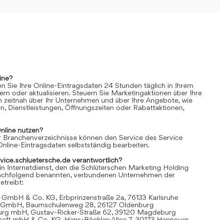
ine?
n Sie Ihre Online-Eintragsdaten 24 Stunden täglich in Ihrem
rn oder aktualisieren. Steuern Sie Marketingaktionen über Ihre
n zeitnah über Ihr Unternehmen und über Ihre Angebote, wie
n, Dienstleistungen, Öffnungszeiten oder Rabattaktionen,
nline
nutzen?
 Branchenverzeichnisse können den Service des Service
Online-Eintragsdaten selbstständig bearbeiten.
rvice.schluetersche.de verantwortlich?
in Internetdienst, den die Schlüterschen Marketing Holding
achfolgend benannten, verbundenen Unternehmen der
treibt:
 GmbH & Co. KG, Erbprinzenstraße 2a, 76133 Karlsruhe
t GmbH, Baumschulenweg 28, 26127 Oldenburg
urg mbH, Gustav-Ricker-Straße 62, 39120 Magdeburg
chaft mbH & Co. KG, Hans-Böckler-Allee 7, 30173 Hannover