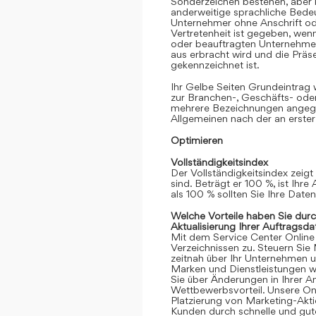
Sonderzeichen bestehen, aber k
anderweitige sprachliche Bedeut
Unternehmer ohne Anschrift oder
Vertretenheit ist gegeben, we
oder beauftragten Unternehmen
aus erbracht wird und die Prä
gekennzeichnet ist.
Ihr Gelbe Seiten Grundeintrag
zur Branchen-, Geschäfts- ode
mehrere Bezeichnungen angege
Allgemeinen nach der an erster
Optimieren
Vollständigkeitsindex
Der Vollständigkeitsindex zeigt
sind. Beträgt er 100 %, ist Ihre
als 100 % sollten Sie Ihre Date
Welche Vorteile haben Sie dur
Aktualisierung Ihrer Auftragsda
Mit dem Service Center Online gr
Verzeichnissen zu. Steuern Sie
zeitnah über Ihr Unternehmen 
Marken und Dienstleistungen we
Sie über Änderungen in Ihrer An
Wettbewerbsvorteil. Unsere Onli
Platzierung von Marketing-Akt
Kunden durch schnelle und gute