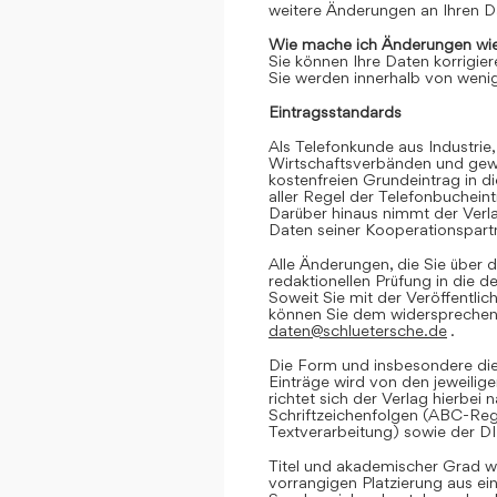
weitere Änderungen an Ihren D
Wie mache ich Änderungen wie
Sie können Ihre Daten korrigier
Sie werden innerhalb von wenig
Eintragsstandards
Als Telefonkunde aus Industrie,
Wirtschaftsverbänden und gewe
kostenfreien Grundeintrag in d
aller Regel der Telefonbuchein
Darüber hinaus nimmt der Verl
Daten seiner Kooperationspartn
Alle Änderungen, die Sie über d
redaktionellen Prüfung in die 
Soweit Sie mit der Veröffentlic
können Sie dem widersprechen. 
daten@schluetersche.de
.
Die Form und insbesondere die
Einträge wird von den jeweilig
richtet sich der Verlag hierbe
Schriftzeichenfolgen (ABC-Reg
Textverarbeitung) sowie der D
Titel und akademischer Grad we
vorrangigen Platzierung aus e