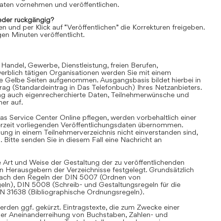
aten vornehmen und veröffentlichen.
der rückgängig?
en und per Klick auf “Veröffentlichen” die Korrekturen freigeben.
en Minuten veröffentlicht.
 Handel, Gewerbe, Dienstleistung, freien Berufen,
rblich tätigen Organisationen werden Sie mit einem
ie Gelbe Seiten aufgenommen. Ausgangsbasis bildet hierbei in
trag (Standardeintrag in Das Telefonbuch) Ihres Netzanbieters.
ag auch eigenrecherchierte Daten, Teilnehmerwünsche und
er auf.
as Service Center Online pflegen, werden vorbehaltlich einer
derzeit vorliegenden Veröffentlichungsdaten übernommen.
hung in einem Teilnehmerverzeichnis nicht einverstanden sind,
Bitte senden Sie in diesem Fall eine Nachricht an
 Art und Weise der Gestaltung der zu veröffentlichenden
en Herausgebern der Verzeichnisse festgelegt. Grundsätzlich
i nach den Regeln der DIN 5007 (Ordnen von
eln), DIN 5008 (Schreib- und Gestaltungsregeln für die
IN 31638 (Bibliographische Ordnungsregeln).
rden ggf. gekürzt. Eintragstexte, die zum Zwecke einer
iner Aneinanderreihung von Buchstaben, Zahlen- und