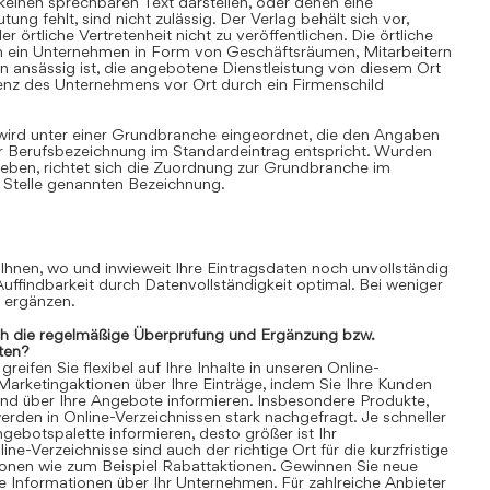
einen sprechbaren Text darstellen, oder denen eine
ung fehlt, sind nicht zulässig. Der Verlag behält sich vor,
 örtliche Vertretenheit nicht zu veröffentlichen. Die örtliche
nn ein Unternehmen in Form von Geschäftsräumen, Mitarbeitern
 ansässig ist, die angebotene Dienstleistung von diesem Ort
senz des Unternehmens vor Ort durch ein Firmenschild
 wird unter einer Grundbranche eingeordnet, die den Angaben
r Berufsbezeichnung im Standardeintrag entspricht. Wurden
ben, richtet sich die Zuordnung zur Grundbranche im
 Stelle genannten Bezeichnung.
 Ihnen, wo und inwieweit Ihre Eintragsdaten noch unvollständig
 Auffindbarkeit durch Datenvollständigkeit optimal. Bei weniger
n ergänzen.
ch die regelmäßige Überprüfung und Ergänzung bzw.
ten?
eifen Sie flexibel auf Ihre Inhalte in unseren Online-
 Marketingaktionen über Ihre Einträge, indem Sie Ihre Kunden
und über Ihre Angebote informieren. Insbesondere Produkte,
rden in Online-Verzeichnissen stark nachgefragt. Je schneller
gebotspalette informieren, desto größer ist Ihr
ne-Verzeichnisse sind auch der richtige Ort für die kurzfristige
ionen wie zum Beispiel Rabattaktionen. Gewinnen Sie neue
 Informationen über Ihr Unternehmen. Für zahlreiche Anbieter