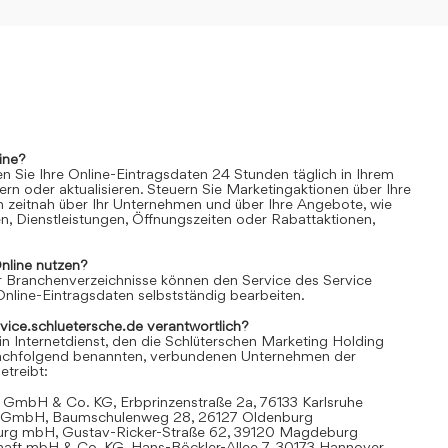
ine?
n Sie Ihre Online-Eintragsdaten 24 Stunden täglich in Ihrem
rn oder aktualisieren. Steuern Sie Marketingaktionen über Ihre
n zeitnah über Ihr Unternehmen und über Ihre Angebote, wie
n, Dienstleistungen, Öffnungszeiten oder Rabattaktionen,
nline
nutzen?
 Branchenverzeichnisse können den Service des Service
Online-Eintragsdaten selbstständig bearbeiten.
rvice.schluetersche.de verantwortlich?
in Internetdienst, den die Schlüterschen Marketing Holding
achfolgend benannten, verbundenen Unternehmen der
treibt:
 GmbH & Co. KG, Erbprinzenstraße 2a, 76133 Karlsruhe
t GmbH, Baumschulenweg 28, 26127 Oldenburg
urg mbH, Gustav-Ricker-Straße 62, 39120 Magdeburg
chaft mbH & Co. KG, Hans-Böckler-Allee 7, 30173 Hannover