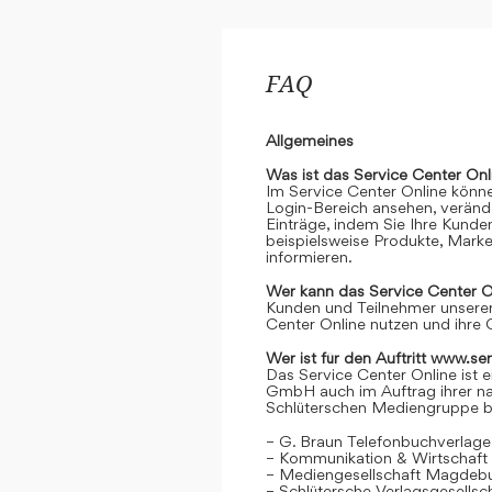
FAQ
Allgemeines
Was ist das Service Center Onl
Im Service Center Online könne
Login-Bereich ansehen, verände
Einträge, indem Sie Ihre Kunde
beispielsweise Produkte, Marke
informieren.
Wer kann das Service Center O
Kunden und Teilnehmer unserer
Center Online nutzen und ihre 
Wer ist für den Auftritt www.se
Das Service Center Online ist e
GmbH auch im Auftrag ihrer n
Schlüterschen Mediengruppe be
– G. Braun Telefonbuchverlage
– Kommunikation & Wirtschaf
– Mediengesellschaft Magdeb
– Schlütersche Verlagsgesells