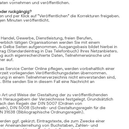
aten vornehmen und veröffentlichen.
der rückgängig?
en und per Klick auf “Veröffentlichen” die Korrekturen freigeben.
en Minuten veröffentlicht.
 Handel, Gewerbe, Dienstleistung, freien Berufen,
rblich tätigen Organisationen werden Sie mit einem
ie Gelbe Seiten aufgenommen. Ausgangsbasis bildet hierbei in
trag (Standardeintrag in Das Telefonbuch) Ihres Netzanbieters.
ag auch eigenrecherchierte Daten, Teilnehmerwünsche und
er auf.
as Service Center Online pflegen, werden vorbehaltlich einer
derzeit vorliegenden Veröffentlichungsdaten übernommen.
hung in einem Teilnehmerverzeichnis nicht einverstanden sind,
Bitte senden Sie in diesem Fall eine Nachricht an
 Art und Weise der Gestaltung der zu veröffentlichenden
en Herausgebern der Verzeichnisse festgelegt. Grundsätzlich
i nach den Regeln der DIN 5007 (Ordnen von
eln), DIN 5008 (Schreib- und Gestaltungsregeln für die
IN 31638 (Bibliographische Ordnungsregeln).
rden ggf. gekürzt. Eintragstexte, die zum Zwecke einer
iner Aneinanderreihung von Buchstaben, Zahlen- und