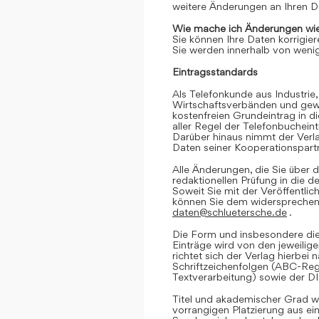
weitere Änderungen an Ihren D
Wie mache ich Änderungen wie
Sie können Ihre Daten korrigier
Sie werden innerhalb von wenig
Eintragsstandards
Als Telefonkunde aus Industrie,
Wirtschaftsverbänden und gewe
kostenfreien Grundeintrag in d
aller Regel der Telefonbuchein
Darüber hinaus nimmt der Verl
Daten seiner Kooperationspartn
Alle Änderungen, die Sie über d
redaktionellen Prüfung in die 
Soweit Sie mit der Veröffentlic
können Sie dem widersprechen. 
daten@schluetersche.de
.
Die Form und insbesondere die
Einträge wird von den jeweilig
richtet sich der Verlag hierbe
Schriftzeichenfolgen (ABC-Reg
Textverarbeitung) sowie der D
Titel und akademischer Grad we
vorrangigen Platzierung aus e