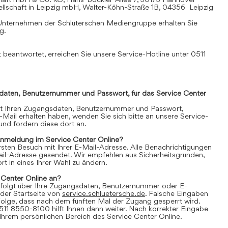
llschaft in Leipzig mbH, Walter-Köhn-Straße 1B, 04356 Leipzig
Unternehmen der Schlüterschen Mediengruppe erhalten Sie
mg
.
 beantwortet, erreichen Sie unsere Service-Hotline unter 0511
daten, Benutzernummer und Passwort, für das Service Center
it Ihren Zugangsdaten, Benutzernummer und Passwort,
E-Mail erhalten haben, wenden Sie sich bitte an unsere Service-
nd fordern diese dort an.
Anmeldung im Service Center Online?
 ersten Besuch mit Ihrer E-Mail-Adresse. Alle Benachrichtigungen
ail-Adresse gesendet. Wir empfehlen aus Sicherheitsgründen,
t in eines Ihrer Wahl zu ändern.
 Center Online an?
folgt über Ihre Zugangsdaten, Benutzernummer oder E-
der Startseite von
service.schluetersche.de
. Falsche Eingaben
lge, dass nach dem fünften Mal der Zugang gesperrt wird.
511 8550-8100 hilft Ihnen dann weiter. Nach korrekter Eingabe
 Ihrem persönlichen Bereich des Service Center Online.