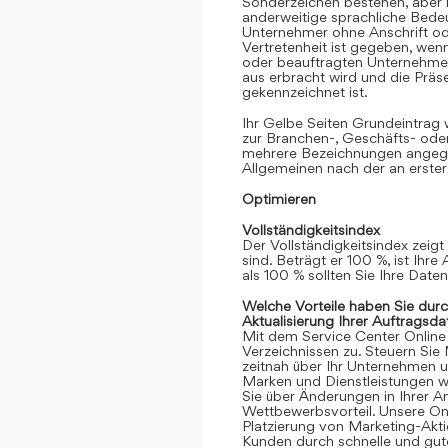
Sonderzeichen bestehen, aber k
anderweitige sprachliche Bedeut
Unternehmer ohne Anschrift oder
Vertretenheit ist gegeben, we
oder beauftragten Unternehmen
aus erbracht wird und die Prä
gekennzeichnet ist.
Ihr Gelbe Seiten Grundeintrag
zur Branchen-, Geschäfts- ode
mehrere Bezeichnungen angege
Allgemeinen nach der an erster
Optimieren
Vollständigkeitsindex
Der Vollständigkeitsindex zeigt
sind. Beträgt er 100 %, ist Ihre
als 100 % sollten Sie Ihre Date
Welche Vorteile haben Sie dur
Aktualisierung Ihrer Auftragsda
Mit dem Service Center Online gr
Verzeichnissen zu. Steuern Sie
zeitnah über Ihr Unternehmen 
Marken und Dienstleistungen we
Sie über Änderungen in Ihrer An
Wettbewerbsvorteil. Unsere Onli
Platzierung von Marketing-Akt
Kunden durch schnelle und gute