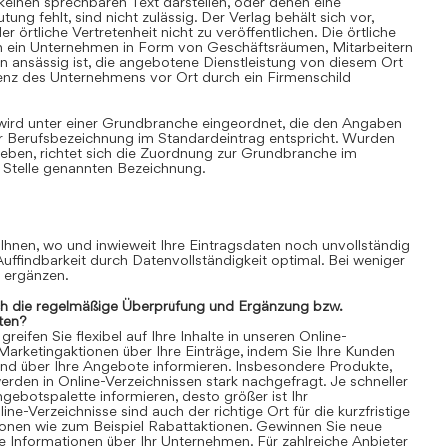
einen sprechbaren Text darstellen, oder denen eine
ung fehlt, sind nicht zulässig. Der Verlag behält sich vor,
 örtliche Vertretenheit nicht zu veröffentlichen. Die örtliche
nn ein Unternehmen in Form von Geschäftsräumen, Mitarbeitern
 ansässig ist, die angebotene Dienstleistung von diesem Ort
senz des Unternehmens vor Ort durch ein Firmenschild
 wird unter einer Grundbranche eingeordnet, die den Angaben
r Berufsbezeichnung im Standardeintrag entspricht. Wurden
ben, richtet sich die Zuordnung zur Grundbranche im
 Stelle genannten Bezeichnung.
 Ihnen, wo und inwieweit Ihre Eintragsdaten noch unvollständig
 Auffindbarkeit durch Datenvollständigkeit optimal. Bei weniger
n ergänzen.
ch die regelmäßige Überprüfung und Ergänzung bzw.
ten?
eifen Sie flexibel auf Ihre Inhalte in unseren Online-
 Marketingaktionen über Ihre Einträge, indem Sie Ihre Kunden
und über Ihre Angebote informieren. Insbesondere Produkte,
rden in Online-Verzeichnissen stark nachgefragt. Je schneller
gebotspalette informieren, desto größer ist Ihr
ne-Verzeichnisse sind auch der richtige Ort für die kurzfristige
ionen wie zum Beispiel Rabattaktionen. Gewinnen Sie neue
 Informationen über Ihr Unternehmen. Für zahlreiche Anbieter