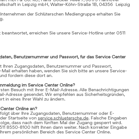
llschaft in Leipzig mbH, Walter-Köhn-Straße 1B, 04356 Leipzig
Unternehmen der Schlüterschen Mediengruppe erhalten Sie
mg
.
 beantwortet, erreichen Sie unsere Service-Hotline unter 0511
daten, Benutzernummer und Passwort, für das Service Center
it Ihren Zugangsdaten, Benutzernummer und Passwort,
E-Mail erhalten haben, wenden Sie sich bitte an unsere Service-
nd fordern diese dort an.
Anmeldung im Service Center Online?
 ersten Besuch mit Ihrer E-Mail-Adresse. Alle Benachrichtigungen
ail-Adresse gesendet. Wir empfehlen aus Sicherheitsgründen,
t in eines Ihrer Wahl zu ändern.
 Center Online an?
folgt über Ihre Zugangsdaten, Benutzernummer oder E-
der Startseite von
service.schluetersche.de
. Falsche Eingaben
lge, dass nach dem fünften Mal der Zugang gesperrt wird.
511 8550-8100 hilft Ihnen dann weiter. Nach korrekter Eingabe
 Ihrem persönlichen Bereich des Service Center Online.