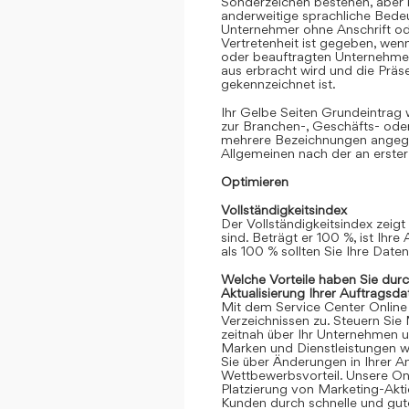
Sonderzeichen bestehen, aber k
anderweitige sprachliche Bedeut
Unternehmer ohne Anschrift oder
Vertretenheit ist gegeben, we
oder beauftragten Unternehmen
aus erbracht wird und die Prä
gekennzeichnet ist.
Ihr Gelbe Seiten Grundeintrag
zur Branchen-, Geschäfts- ode
mehrere Bezeichnungen angege
Allgemeinen nach der an erster
Optimieren
Vollständigkeitsindex
Der Vollständigkeitsindex zeigt
sind. Beträgt er 100 %, ist Ihre
als 100 % sollten Sie Ihre Date
Welche Vorteile haben Sie dur
Aktualisierung Ihrer Auftragsda
Mit dem Service Center Online gr
Verzeichnissen zu. Steuern Sie
zeitnah über Ihr Unternehmen 
Marken und Dienstleistungen we
Sie über Änderungen in Ihrer An
Wettbewerbsvorteil. Unsere Onli
Platzierung von Marketing-Akt
Kunden durch schnelle und gute