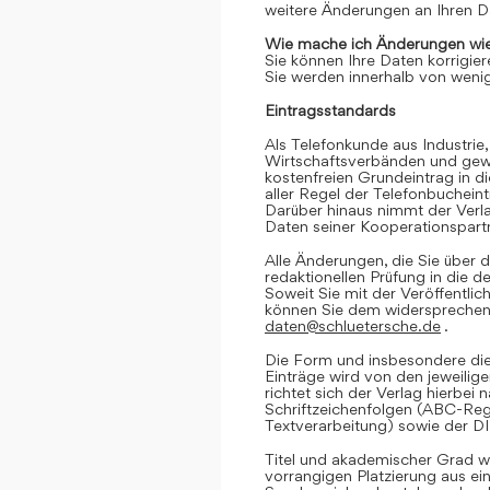
weitere Änderungen an Ihren D
Wie mache ich Änderungen wie
Sie können Ihre Daten korrigier
Sie werden innerhalb von wenig
Eintragsstandards
Als Telefonkunde aus Industrie,
Wirtschaftsverbänden und gewe
kostenfreien Grundeintrag in d
aller Regel der Telefonbuchein
Darüber hinaus nimmt der Verl
Daten seiner Kooperationspartn
Alle Änderungen, die Sie über d
redaktionellen Prüfung in die 
Soweit Sie mit der Veröffentlic
können Sie dem widersprechen. 
daten@schluetersche.de
.
Die Form und insbesondere die
Einträge wird von den jeweilig
richtet sich der Verlag hierbe
Schriftzeichenfolgen (ABC-Reg
Textverarbeitung) sowie der D
Titel und akademischer Grad we
vorrangigen Platzierung aus e