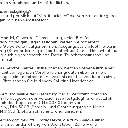
aten vornehmen und veröffentlichen.
der rückgängig?
en und per Klick auf “Veröffentlichen” die Korrekturen freigeben.
en Minuten veröffentlicht.
 Handel, Gewerbe, Dienstleistung, freien Berufen,
rblich tätigen Organisationen werden Sie mit einem
ie Gelbe Seiten aufgenommen. Ausgangsbasis bildet hierbei in
trag (Standardeintrag in Das Telefonbuch) Ihres Netzanbieters.
ag auch eigenrecherchierte Daten, Teilnehmerwünsche und
er auf.
as Service Center Online pflegen, werden vorbehaltlich einer
derzeit vorliegenden Veröffentlichungsdaten übernommen.
hung in einem Teilnehmerverzeichnis nicht einverstanden sind,
Bitte senden Sie in diesem Fall eine Nachricht an
 Art und Weise der Gestaltung der zu veröffentlichenden
en Herausgebern der Verzeichnisse festgelegt. Grundsätzlich
i nach den Regeln der DIN 5007 (Ordnen von
eln), DIN 5008 (Schreib- und Gestaltungsregeln für die
IN 31638 (Bibliographische Ordnungsregeln).
rden ggf. gekürzt. Eintragstexte, die zum Zwecke einer
iner Aneinanderreihung von Buchstaben, Zahlen- und