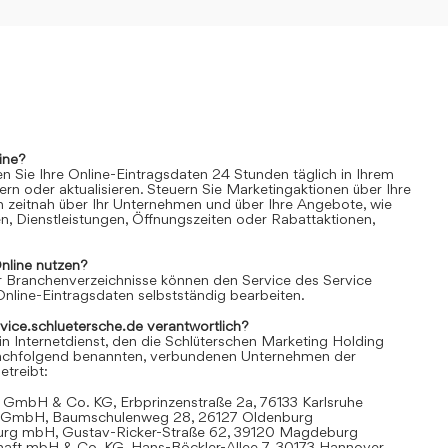
ine?
n Sie Ihre Online-Eintragsdaten 24 Stunden täglich in Ihrem
rn oder aktualisieren. Steuern Sie Marketingaktionen über Ihre
n zeitnah über Ihr Unternehmen und über Ihre Angebote, wie
n, Dienstleistungen, Öffnungszeiten oder Rabattaktionen,
nline
nutzen?
 Branchenverzeichnisse können den Service des Service
Online-Eintragsdaten selbstständig bearbeiten.
rvice.schluetersche.de verantwortlich?
in Internetdienst, den die Schlüterschen Marketing Holding
achfolgend benannten, verbundenen Unternehmen der
treibt:
 GmbH & Co. KG, Erbprinzenstraße 2a, 76133 Karlsruhe
t GmbH, Baumschulenweg 28, 26127 Oldenburg
urg mbH, Gustav-Ricker-Straße 62, 39120 Magdeburg
chaft mbH & Co. KG, Hans-Böckler-Allee 7, 30173 Hannover