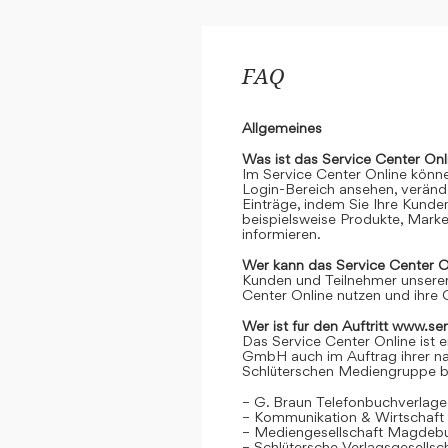
FAQ
Allgemeines
Was ist das Service Center Onl
Im Service Center Online könne
Login-Bereich ansehen, verände
Einträge, indem Sie Ihre Kunde
beispielsweise Produkte, Marke
informieren.
Wer kann das Service Center O
Kunden und Teilnehmer unserer
Center Online nutzen und ihre 
Wer ist für den Auftritt www.se
Das Service Center Online ist e
GmbH auch im Auftrag ihrer n
Schlüterschen Mediengruppe be
– G. Braun Telefonbuchverlage
– Kommunikation & Wirtschaf
– Mediengesellschaft Magdeb
– Schlütersche Verlagsgesells