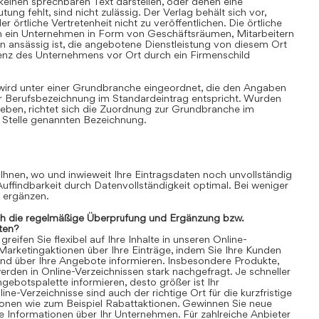
einen sprechbaren Text darstellen, oder denen eine
ung fehlt, sind nicht zulässig. Der Verlag behält sich vor,
 örtliche Vertretenheit nicht zu veröffentlichen. Die örtliche
nn ein Unternehmen in Form von Geschäftsräumen, Mitarbeitern
 ansässig ist, die angebotene Dienstleistung von diesem Ort
senz des Unternehmens vor Ort durch ein Firmenschild
 wird unter einer Grundbranche eingeordnet, die den Angaben
r Berufsbezeichnung im Standardeintrag entspricht. Wurden
ben, richtet sich die Zuordnung zur Grundbranche im
 Stelle genannten Bezeichnung.
 Ihnen, wo und inwieweit Ihre Eintragsdaten noch unvollständig
 Auffindbarkeit durch Datenvollständigkeit optimal. Bei weniger
n ergänzen.
ch die regelmäßige Überprüfung und Ergänzung bzw.
ten?
eifen Sie flexibel auf Ihre Inhalte in unseren Online-
 Marketingaktionen über Ihre Einträge, indem Sie Ihre Kunden
und über Ihre Angebote informieren. Insbesondere Produkte,
rden in Online-Verzeichnissen stark nachgefragt. Je schneller
gebotspalette informieren, desto größer ist Ihr
ne-Verzeichnisse sind auch der richtige Ort für die kurzfristige
ionen wie zum Beispiel Rabattaktionen. Gewinnen Sie neue
 Informationen über Ihr Unternehmen. Für zahlreiche Anbieter