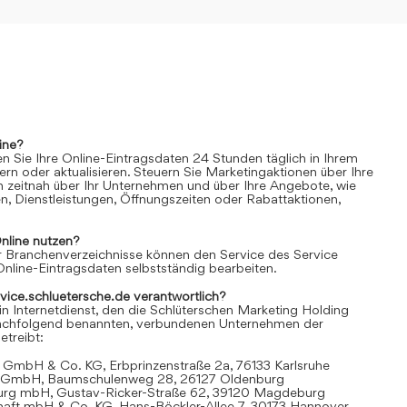
ine?
n Sie Ihre Online-Eintragsdaten 24 Stunden täglich in Ihrem
rn oder aktualisieren. Steuern Sie Marketingaktionen über Ihre
n zeitnah über Ihr Unternehmen und über Ihre Angebote, wie
n, Dienstleistungen, Öffnungszeiten oder Rabattaktionen,
nline
nutzen?
 Branchenverzeichnisse können den Service des Service
Online-Eintragsdaten selbstständig bearbeiten.
rvice.schluetersche.de verantwortlich?
in Internetdienst, den die Schlüterschen Marketing Holding
achfolgend benannten, verbundenen Unternehmen der
treibt:
 GmbH & Co. KG, Erbprinzenstraße 2a, 76133 Karlsruhe
t GmbH, Baumschulenweg 28, 26127 Oldenburg
urg mbH, Gustav-Ricker-Straße 62, 39120 Magdeburg
chaft mbH & Co. KG, Hans-Böckler-Allee 7, 30173 Hannover