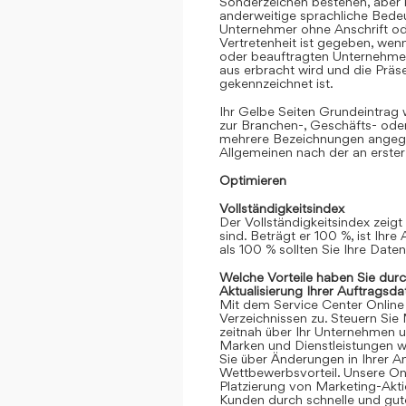
Sonderzeichen bestehen, aber k
anderweitige sprachliche Bedeut
Unternehmer ohne Anschrift oder
Vertretenheit ist gegeben, we
oder beauftragten Unternehmen
aus erbracht wird und die Prä
gekennzeichnet ist.
Ihr Gelbe Seiten Grundeintrag
zur Branchen-, Geschäfts- ode
mehrere Bezeichnungen angege
Allgemeinen nach der an erster
Optimieren
Vollständigkeitsindex
Der Vollständigkeitsindex zeigt
sind. Beträgt er 100 %, ist Ihre
als 100 % sollten Sie Ihre Date
Welche Vorteile haben Sie dur
Aktualisierung Ihrer Auftragsda
Mit dem Service Center Online gr
Verzeichnissen zu. Steuern Sie
zeitnah über Ihr Unternehmen 
Marken und Dienstleistungen we
Sie über Änderungen in Ihrer An
Wettbewerbsvorteil. Unsere Onli
Platzierung von Marketing-Akt
Kunden durch schnelle und gute