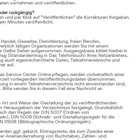
aten vornehmen und veröffentlichen.
der rückgängig?
en und per Klick auf “Veröffentlichen” die Korrekturen freigeben.
en Minuten veröffentlicht.
 Handel, Gewerbe, Dienstleistung, freien Berufen,
rblich tätigen Organisationen werden Sie mit einem
ie Gelbe Seiten aufgenommen. Ausgangsbasis bildet hierbei in
trag (Standardeintrag in Das Telefonbuch) Ihres Netzanbieters.
ag auch eigenrecherchierte Daten, Teilnehmerwünsche und
er auf.
as Service Center Online pflegen, werden vorbehaltlich einer
derzeit vorliegenden Veröffentlichungsdaten übernommen.
hung in einem Teilnehmerverzeichnis nicht einverstanden sind,
Bitte senden Sie in diesem Fall eine Nachricht an
 Art und Weise der Gestaltung der zu veröffentlichenden
en Herausgebern der Verzeichnisse festgelegt. Grundsätzlich
i nach den Regeln der DIN 5007 (Ordnen von
eln), DIN 5008 (Schreib- und Gestaltungsregeln für die
IN 31638 (Bibliographische Ordnungsregeln).
rden ggf. gekürzt. Eintragstexte, die zum Zwecke einer
iner Aneinanderreihung von Buchstaben, Zahlen- und