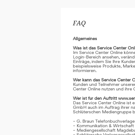
FAQ
Allgemeines
Was ist das Service Center Onl
Im Service Center Online könne
Login-Bereich ansehen, verände
Einträge, indem Sie Ihre Kunde
beispielsweise Produkte, Marke
informieren.
Wer kann das Service Center O
Kunden und Teilnehmer unserer
Center Online nutzen und ihre 
Wer ist für den Auftritt www.se
Das Service Center Online ist e
GmbH auch im Auftrag ihrer n
Schlüterschen Mediengruppe be
– G. Braun Telefonbuchverlage
– Kommunikation & Wirtschaf
– Mediengesellschaft Magdeb
– Schlütersche Verlagsgesells