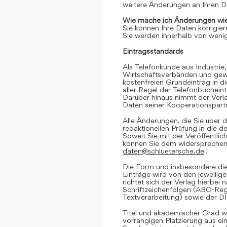
weitere Änderungen an Ihren D
Wie mache ich Änderungen wie
Sie können Ihre Daten korrigier
Sie werden innerhalb von wenig
Eintragsstandards
Als Telefonkunde aus Industrie,
Wirtschaftsverbänden und gewe
kostenfreien Grundeintrag in d
aller Regel der Telefonbuchein
Darüber hinaus nimmt der Verl
Daten seiner Kooperationspartn
Alle Änderungen, die Sie über d
redaktionellen Prüfung in die 
Soweit Sie mit der Veröffentlic
können Sie dem widersprechen. 
daten@schluetersche.de
.
Die Form und insbesondere die
Einträge wird von den jeweilig
richtet sich der Verlag hierbe
Schriftzeichenfolgen (ABC-Reg
Textverarbeitung) sowie der D
Titel und akademischer Grad we
vorrangigen Platzierung aus e