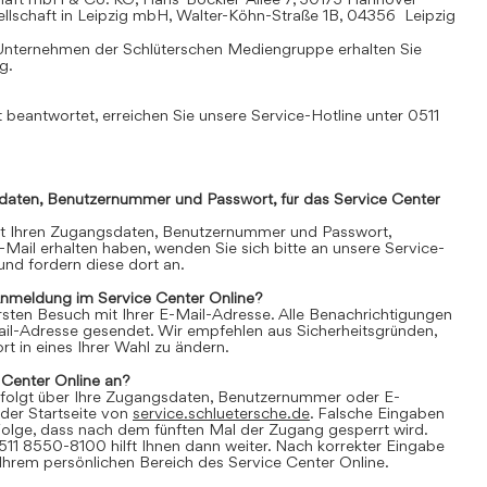
llschaft in Leipzig mbH, Walter-Köhn-Straße 1B, 04356 Leipzig
Unternehmen der Schlüterschen Mediengruppe erhalten Sie
mg
.
 beantwortet, erreichen Sie unsere Service-Hotline unter 0511
daten, Benutzernummer und Passwort, für das Service Center
it Ihren Zugangsdaten, Benutzernummer und Passwort,
E-Mail erhalten haben, wenden Sie sich bitte an unsere Service-
nd fordern diese dort an.
Anmeldung im Service Center Online?
 ersten Besuch mit Ihrer E-Mail-Adresse. Alle Benachrichtigungen
ail-Adresse gesendet. Wir empfehlen aus Sicherheitsgründen,
t in eines Ihrer Wahl zu ändern.
 Center Online an?
folgt über Ihre Zugangsdaten, Benutzernummer oder E-
der Startseite von
service.schluetersche.de
. Falsche Eingaben
lge, dass nach dem fünften Mal der Zugang gesperrt wird.
511 8550-8100 hilft Ihnen dann weiter. Nach korrekter Eingabe
 Ihrem persönlichen Bereich des Service Center Online.