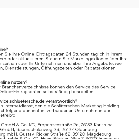
ine?
n Sie Ihre Online-Eintragsdaten 24 Stunden täglich in Ihrem
rn oder aktualisieren. Steuern Sie Marketingaktionen über Ihre
n zeitnah über Ihr Unternehmen und über Ihre Angebote, wie
n, Dienstleistungen, Öffnungszeiten oder Rabattaktionen,
nline
nutzen?
 Branchenverzeichnisse können den Service des Service
Online-Eintragsdaten selbstständig bearbeiten.
rvice.schluetersche.de verantwortlich?
in Internetdienst, den die Schlüterschen Marketing Holding
achfolgend benannten, verbundenen Unternehmen der
treibt:
 GmbH & Co. KG, Erbprinzenstraße 2a, 76133 Karlsruhe
t GmbH, Baumschulenweg 28, 26127 Oldenburg
urg mbH, Gustav-Ricker-Straße 62, 39120 Magdeburg
chaft mbH & Co. KG, Hans-Böckler-Allee 7, 30173 Hannover