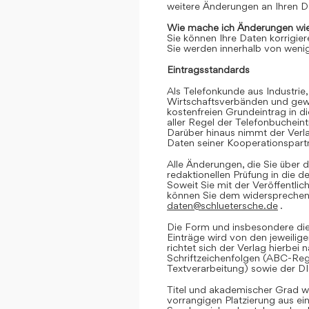
weitere Änderungen an Ihren D
Wie mache ich Änderungen wie
Sie können Ihre Daten korrigier
Sie werden innerhalb von wenig
Eintragsstandards
Als Telefonkunde aus Industrie,
Wirtschaftsverbänden und gewe
kostenfreien Grundeintrag in d
aller Regel der Telefonbuchein
Darüber hinaus nimmt der Verl
Daten seiner Kooperationspartn
Alle Änderungen, die Sie über d
redaktionellen Prüfung in die 
Soweit Sie mit der Veröffentlic
können Sie dem widersprechen. 
daten@schluetersche.de
.
Die Form und insbesondere die
Einträge wird von den jeweilig
richtet sich der Verlag hierbe
Schriftzeichenfolgen (ABC-Reg
Textverarbeitung) sowie der D
Titel und akademischer Grad we
vorrangigen Platzierung aus e