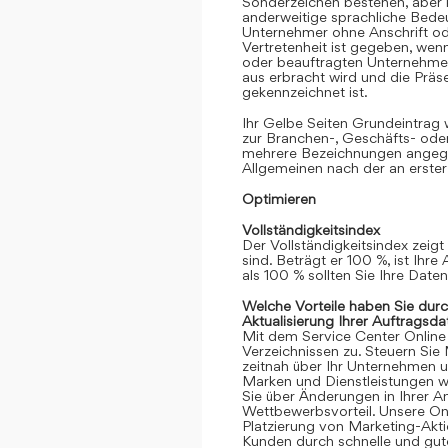
Sonderzeichen bestehen, aber k
anderweitige sprachliche Bedeut
Unternehmer ohne Anschrift oder
Vertretenheit ist gegeben, we
oder beauftragten Unternehmen
aus erbracht wird und die Prä
gekennzeichnet ist.
Ihr Gelbe Seiten Grundeintrag
zur Branchen-, Geschäfts- ode
mehrere Bezeichnungen angege
Allgemeinen nach der an erster
Optimieren
Vollständigkeitsindex
Der Vollständigkeitsindex zeigt
sind. Beträgt er 100 %, ist Ihre
als 100 % sollten Sie Ihre Date
Welche Vorteile haben Sie dur
Aktualisierung Ihrer Auftragsda
Mit dem Service Center Online gr
Verzeichnissen zu. Steuern Sie
zeitnah über Ihr Unternehmen 
Marken und Dienstleistungen we
Sie über Änderungen in Ihrer An
Wettbewerbsvorteil. Unsere Onli
Platzierung von Marketing-Akt
Kunden durch schnelle und gute