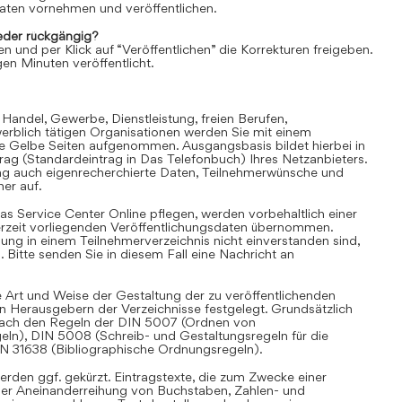
aten vornehmen und veröffentlichen.
der rückgängig?
en und per Klick auf “Veröffentlichen” die Korrekturen freigeben.
en Minuten veröffentlicht.
 Handel, Gewerbe, Dienstleistung, freien Berufen,
rblich tätigen Organisationen werden Sie mit einem
ie Gelbe Seiten aufgenommen. Ausgangsbasis bildet hierbei in
trag (Standardeintrag in Das Telefonbuch) Ihres Netzanbieters.
ag auch eigenrecherchierte Daten, Teilnehmerwünsche und
er auf.
as Service Center Online pflegen, werden vorbehaltlich einer
derzeit vorliegenden Veröffentlichungsdaten übernommen.
hung in einem Teilnehmerverzeichnis nicht einverstanden sind,
Bitte senden Sie in diesem Fall eine Nachricht an
 Art und Weise der Gestaltung der zu veröffentlichenden
en Herausgebern der Verzeichnisse festgelegt. Grundsätzlich
i nach den Regeln der DIN 5007 (Ordnen von
eln), DIN 5008 (Schreib- und Gestaltungsregeln für die
IN 31638 (Bibliographische Ordnungsregeln).
rden ggf. gekürzt. Eintragstexte, die zum Zwecke einer
iner Aneinanderreihung von Buchstaben, Zahlen- und