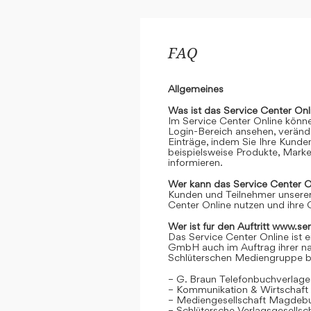
FAQ
Allgemeines
Was ist das Service Center Onl
Im Service Center Online könne
Login-Bereich ansehen, verände
Einträge, indem Sie Ihre Kunde
beispielsweise Produkte, Marke
informieren.
Wer kann das Service Center O
Kunden und Teilnehmer unserer
Center Online nutzen und ihre 
Wer ist für den Auftritt www.se
Das Service Center Online ist e
GmbH auch im Auftrag ihrer n
Schlüterschen Mediengruppe be
– G. Braun Telefonbuchverlage
– Kommunikation & Wirtschaf
– Mediengesellschaft Magdeb
– Schlütersche Verlagsgesells