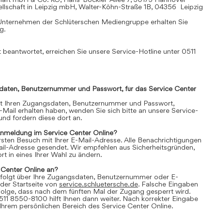
llschaft in Leipzig mbH, Walter-Köhn-Straße 1B, 04356 Leipzig
Unternehmen der Schlüterschen Mediengruppe erhalten Sie
mg
.
 beantwortet, erreichen Sie unsere Service-Hotline unter 0511
daten, Benutzernummer und Passwort, für das Service Center
it Ihren Zugangsdaten, Benutzernummer und Passwort,
E-Mail erhalten haben, wenden Sie sich bitte an unsere Service-
nd fordern diese dort an.
Anmeldung im Service Center Online?
 ersten Besuch mit Ihrer E-Mail-Adresse. Alle Benachrichtigungen
ail-Adresse gesendet. Wir empfehlen aus Sicherheitsgründen,
t in eines Ihrer Wahl zu ändern.
 Center Online an?
folgt über Ihre Zugangsdaten, Benutzernummer oder E-
der Startseite von
service.schluetersche.de
. Falsche Eingaben
lge, dass nach dem fünften Mal der Zugang gesperrt wird.
511 8550-8100 hilft Ihnen dann weiter. Nach korrekter Eingabe
 Ihrem persönlichen Bereich des Service Center Online.