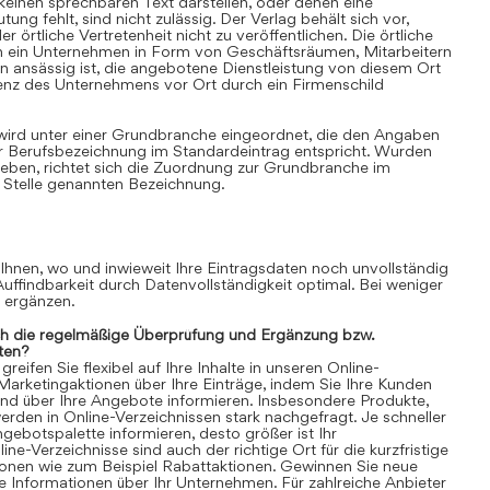
einen sprechbaren Text darstellen, oder denen eine
ung fehlt, sind nicht zulässig. Der Verlag behält sich vor,
 örtliche Vertretenheit nicht zu veröffentlichen. Die örtliche
nn ein Unternehmen in Form von Geschäftsräumen, Mitarbeitern
 ansässig ist, die angebotene Dienstleistung von diesem Ort
senz des Unternehmens vor Ort durch ein Firmenschild
 wird unter einer Grundbranche eingeordnet, die den Angaben
r Berufsbezeichnung im Standardeintrag entspricht. Wurden
ben, richtet sich die Zuordnung zur Grundbranche im
 Stelle genannten Bezeichnung.
 Ihnen, wo und inwieweit Ihre Eintragsdaten noch unvollständig
 Auffindbarkeit durch Datenvollständigkeit optimal. Bei weniger
n ergänzen.
ch die regelmäßige Überprüfung und Ergänzung bzw.
ten?
eifen Sie flexibel auf Ihre Inhalte in unseren Online-
 Marketingaktionen über Ihre Einträge, indem Sie Ihre Kunden
und über Ihre Angebote informieren. Insbesondere Produkte,
rden in Online-Verzeichnissen stark nachgefragt. Je schneller
gebotspalette informieren, desto größer ist Ihr
ne-Verzeichnisse sind auch der richtige Ort für die kurzfristige
ionen wie zum Beispiel Rabattaktionen. Gewinnen Sie neue
 Informationen über Ihr Unternehmen. Für zahlreiche Anbieter