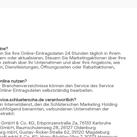
ine?
n Sie Ihre Online-Eintragsdaten 24 Stunden täglich in Ihrem
rn oder aktualisieren. Steuern Sie Marketingaktionen über Ihre
n zeitnah über Ihr Unternehmen und über Ihre Angebote, wie
n, Dienstleistungen, Öffnungszeiten oder Rabattaktionen,
nline
nutzen?
 Branchenverzeichnisse können den Service des Service
Online-Eintragsdaten selbstständig bearbeiten.
rvice.schluetersche.de verantwortlich?
in Internetdienst, den die Schlüterschen Marketing Holding
achfolgend benannten, verbundenen Unternehmen der
treibt:
 GmbH & Co. KG, Erbprinzenstraße 2a, 76133 Karlsruhe
t GmbH, Baumschulenweg 28, 26127 Oldenburg
urg mbH, Gustav-Ricker-Straße 62, 39120 Magdeburg
chaft mbH & Co. KG, Hans-Böckler-Allee 7, 30173 Hannover