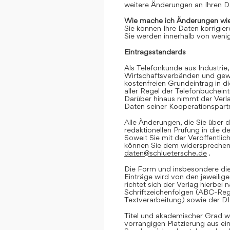
weitere Änderungen an Ihren D
Wie mache ich Änderungen wie
Sie können Ihre Daten korrigier
Sie werden innerhalb von wenig
Eintragsstandards
Als Telefonkunde aus Industrie,
Wirtschaftsverbänden und gewe
kostenfreien Grundeintrag in d
aller Regel der Telefonbuchein
Darüber hinaus nimmt der Verl
Daten seiner Kooperationspartn
Alle Änderungen, die Sie über d
redaktionellen Prüfung in die 
Soweit Sie mit der Veröffentlic
können Sie dem widersprechen. 
daten@schluetersche.de
.
Die Form und insbesondere die
Einträge wird von den jeweilig
richtet sich der Verlag hierbe
Schriftzeichenfolgen (ABC-Reg
Textverarbeitung) sowie der D
Titel und akademischer Grad we
vorrangigen Platzierung aus e