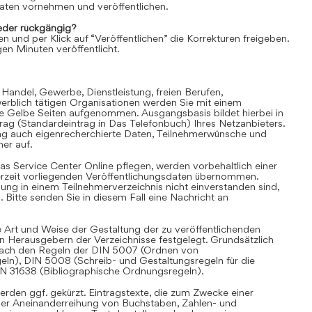
aten vornehmen und veröffentlichen.
der rückgängig?
en und per Klick auf “Veröffentlichen” die Korrekturen freigeben.
en Minuten veröffentlicht.
 Handel, Gewerbe, Dienstleistung, freien Berufen,
rblich tätigen Organisationen werden Sie mit einem
ie Gelbe Seiten aufgenommen. Ausgangsbasis bildet hierbei in
trag (Standardeintrag in Das Telefonbuch) Ihres Netzanbieters.
ag auch eigenrecherchierte Daten, Teilnehmerwünsche und
er auf.
as Service Center Online pflegen, werden vorbehaltlich einer
derzeit vorliegenden Veröffentlichungsdaten übernommen.
hung in einem Teilnehmerverzeichnis nicht einverstanden sind,
Bitte senden Sie in diesem Fall eine Nachricht an
 Art und Weise der Gestaltung der zu veröffentlichenden
en Herausgebern der Verzeichnisse festgelegt. Grundsätzlich
i nach den Regeln der DIN 5007 (Ordnen von
eln), DIN 5008 (Schreib- und Gestaltungsregeln für die
IN 31638 (Bibliographische Ordnungsregeln).
rden ggf. gekürzt. Eintragstexte, die zum Zwecke einer
iner Aneinanderreihung von Buchstaben, Zahlen- und