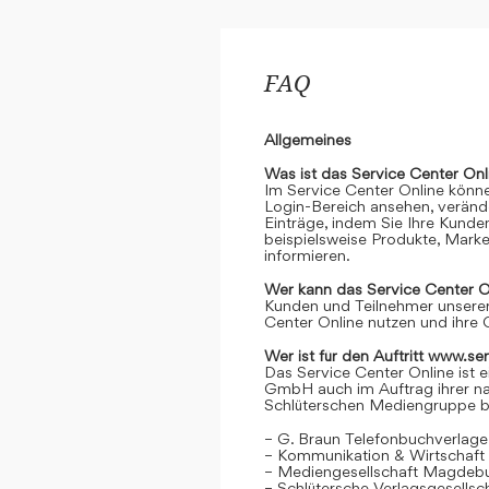
FAQ
Allgemeines
Was ist das Service Center Onl
Im Service Center Online könne
Login-Bereich ansehen, verände
Einträge, indem Sie Ihre Kunde
beispielsweise Produkte, Marke
informieren.
Wer kann das Service Center O
Kunden und Teilnehmer unserer
Center Online nutzen und ihre 
Wer ist für den Auftritt www.se
Das Service Center Online ist e
GmbH auch im Auftrag ihrer n
Schlüterschen Mediengruppe be
– G. Braun Telefonbuchverlage
– Kommunikation & Wirtschaf
– Mediengesellschaft Magdeb
– Schlütersche Verlagsgesells