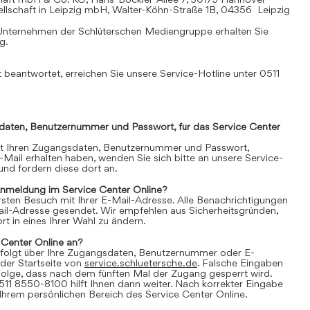
llschaft in Leipzig mbH, Walter-Köhn-Straße 1B, 04356 Leipzig
Unternehmen der Schlüterschen Mediengruppe erhalten Sie
mg
.
 beantwortet, erreichen Sie unsere Service-Hotline unter 0511
daten, Benutzernummer und Passwort, für das Service Center
it Ihren Zugangsdaten, Benutzernummer und Passwort,
E-Mail erhalten haben, wenden Sie sich bitte an unsere Service-
nd fordern diese dort an.
Anmeldung im Service Center Online?
 ersten Besuch mit Ihrer E-Mail-Adresse. Alle Benachrichtigungen
ail-Adresse gesendet. Wir empfehlen aus Sicherheitsgründen,
t in eines Ihrer Wahl zu ändern.
 Center Online an?
folgt über Ihre Zugangsdaten, Benutzernummer oder E-
der Startseite von
service.schluetersche.de
. Falsche Eingaben
lge, dass nach dem fünften Mal der Zugang gesperrt wird.
511 8550-8100 hilft Ihnen dann weiter. Nach korrekter Eingabe
 Ihrem persönlichen Bereich des Service Center Online.