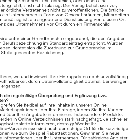
einen sprechbaren Text darstellen, oder denen eine
ung fehlt, sind nicht zulässig. Der Verlag behält sich vor,
 örtliche Vertretenheit nicht zu veröffentlichen. Die örtliche
nn ein Unternehmen in Form von Geschäftsräumen, Mitarbeitern
 ansässig ist, die angebotene Dienstleistung von diesem Ort
senz des Unternehmens vor Ort durch ein Firmenschild
 wird unter einer Grundbranche eingeordnet, die den Angaben
r Berufsbezeichnung im Standardeintrag entspricht. Wurden
ben, richtet sich die Zuordnung zur Grundbranche im
 Stelle genannten Bezeichnung.
 Ihnen, wo und inwieweit Ihre Eintragsdaten noch unvollständig
 Auffindbarkeit durch Datenvollständigkeit optimal. Bei weniger
n ergänzen.
ch die regelmäßige Überprüfung und Ergänzung bzw.
ten?
eifen Sie flexibel auf Ihre Inhalte in unseren Online-
 Marketingaktionen über Ihre Einträge, indem Sie Ihre Kunden
und über Ihre Angebote informieren. Insbesondere Produkte,
rden in Online-Verzeichnissen stark nachgefragt. Je schneller
gebotspalette informieren, desto größer ist Ihr
ne-Verzeichnisse sind auch der richtige Ort für die kurzfristige
ionen wie zum Beispiel Rabattaktionen. Gewinnen Sie neue
 Informationen über Ihr Unternehmen. Für zahlreiche Anbieter