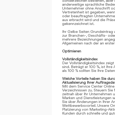
Sonderzeichen bestehen, aber k
anderweitige sprachliche Bedeut
Unternehmer ohne Anschrift oder
Vertretenheit ist gegeben, we
oder beauftragten Unternehmen
aus erbracht wird und die Prä
gekennzeichnet ist.
Ihr Gelbe Seiten Grundeintrag
zur Branchen-, Geschäfts- ode
mehrere Bezeichnungen angege
Allgemeinen nach der an erster
Optimieren
Vollständigkeitsindex
Der Vollständigkeitsindex zeigt
sind. Beträgt er 100 %, ist Ihre
als 100 % sollten Sie Ihre Date
Welche Vorteile haben Sie dur
Aktualisierung Ihrer Auftragsda
Mit dem Service Center Online gr
Verzeichnissen zu. Steuern Sie
zeitnah über Ihr Unternehmen 
Marken und Dienstleistungen we
Sie über Änderungen in Ihrer An
Wettbewerbsvorteil. Unsere Onli
Platzierung von Marketing-Akt
Kunden durch schnelle und gute