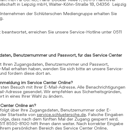
llschaft in Leipzig mbH, Walter-Köhn-Straße 1B, 04356 Leipzig
Unternehmen der Schlüterschen Mediengruppe erhalten Sie
mg
.
 beantwortet, erreichen Sie unsere Service-Hotline unter 0511
daten, Benutzernummer und Passwort, für das Service Center
it Ihren Zugangsdaten, Benutzernummer und Passwort,
E-Mail erhalten haben, wenden Sie sich bitte an unsere Service-
nd fordern diese dort an.
Anmeldung im Service Center Online?
 ersten Besuch mit Ihrer E-Mail-Adresse. Alle Benachrichtigungen
ail-Adresse gesendet. Wir empfehlen aus Sicherheitsgründen,
t in eines Ihrer Wahl zu ändern.
 Center Online an?
folgt über Ihre Zugangsdaten, Benutzernummer oder E-
der Startseite von
service.schluetersche.de
. Falsche Eingaben
lge, dass nach dem fünften Mal der Zugang gesperrt wird.
511 8550-8100 hilft Ihnen dann weiter. Nach korrekter Eingabe
 Ihrem persönlichen Bereich des Service Center Online.