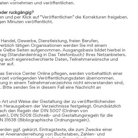
aten vornehmen und veröffentlichen.
der rückgängig?
en und per Klick auf “Veröffentlichen” die Korrekturen freigeben.
en Minuten veröffentlicht.
 Handel, Gewerbe, Dienstleistung, freien Berufen,
rblich tätigen Organisationen werden Sie mit einem
ie Gelbe Seiten aufgenommen. Ausgangsbasis bildet hierbei in
trag (Standardeintrag in Das Telefonbuch) Ihres Netzanbieters.
ag auch eigenrecherchierte Daten, Teilnehmerwünsche und
er auf.
as Service Center Online pflegen, werden vorbehaltlich einer
derzeit vorliegenden Veröffentlichungsdaten übernommen.
hung in einem Teilnehmerverzeichnis nicht einverstanden sind,
Bitte senden Sie in diesem Fall eine Nachricht an
 Art und Weise der Gestaltung der zu veröffentlichenden
en Herausgebern der Verzeichnisse festgelegt. Grundsätzlich
i nach den Regeln der DIN 5007 (Ordnen von
eln), DIN 5008 (Schreib- und Gestaltungsregeln für die
IN 31638 (Bibliographische Ordnungsregeln).
rden ggf. gekürzt. Eintragstexte, die zum Zwecke einer
iner Aneinanderreihung von Buchstaben, Zahlen- und