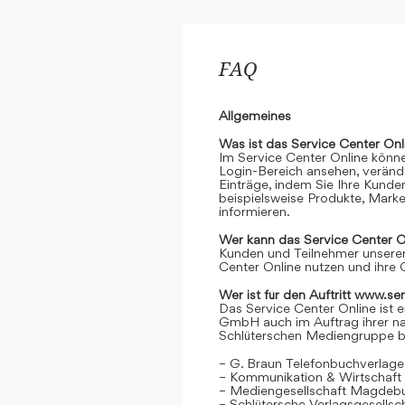
FAQ
Allgemeines
Was ist das Service Center Onl
Im Service Center Online könne
Login-Bereich ansehen, verände
Einträge, indem Sie Ihre Kunde
beispielsweise Produkte, Marke
informieren.
Wer kann das Service Center O
Kunden und Teilnehmer unserer
Center Online nutzen und ihre 
Wer ist für den Auftritt www.se
Das Service Center Online ist e
GmbH auch im Auftrag ihrer n
Schlüterschen Mediengruppe be
– G. Braun Telefonbuchverlage
– Kommunikation & Wirtschaf
– Mediengesellschaft Magdeb
– Schlütersche Verlagsgesells