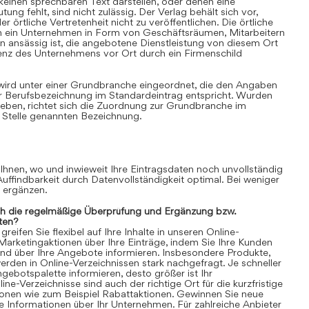
einen sprechbaren Text darstellen, oder denen eine
ung fehlt, sind nicht zulässig. Der Verlag behält sich vor,
 örtliche Vertretenheit nicht zu veröffentlichen. Die örtliche
nn ein Unternehmen in Form von Geschäftsräumen, Mitarbeitern
 ansässig ist, die angebotene Dienstleistung von diesem Ort
senz des Unternehmens vor Ort durch ein Firmenschild
 wird unter einer Grundbranche eingeordnet, die den Angaben
r Berufsbezeichnung im Standardeintrag entspricht. Wurden
ben, richtet sich die Zuordnung zur Grundbranche im
 Stelle genannten Bezeichnung.
 Ihnen, wo und inwieweit Ihre Eintragsdaten noch unvollständig
 Auffindbarkeit durch Datenvollständigkeit optimal. Bei weniger
n ergänzen.
ch die regelmäßige Überprüfung und Ergänzung bzw.
ten?
eifen Sie flexibel auf Ihre Inhalte in unseren Online-
 Marketingaktionen über Ihre Einträge, indem Sie Ihre Kunden
und über Ihre Angebote informieren. Insbesondere Produkte,
rden in Online-Verzeichnissen stark nachgefragt. Je schneller
gebotspalette informieren, desto größer ist Ihr
ne-Verzeichnisse sind auch der richtige Ort für die kurzfristige
ionen wie zum Beispiel Rabattaktionen. Gewinnen Sie neue
 Informationen über Ihr Unternehmen. Für zahlreiche Anbieter