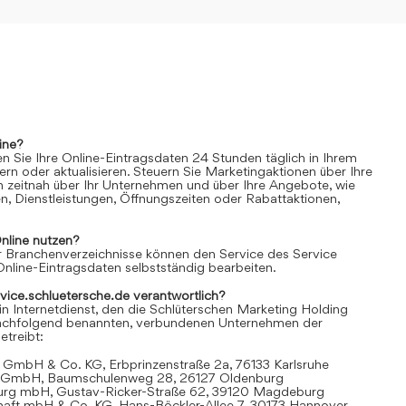
ine?
n Sie Ihre Online-Eintragsdaten 24 Stunden täglich in Ihrem
rn oder aktualisieren. Steuern Sie Marketingaktionen über Ihre
n zeitnah über Ihr Unternehmen und über Ihre Angebote, wie
n, Dienstleistungen, Öffnungszeiten oder Rabattaktionen,
nline
nutzen?
 Branchenverzeichnisse können den Service des Service
Online-Eintragsdaten selbstständig bearbeiten.
rvice.schluetersche.de verantwortlich?
in Internetdienst, den die Schlüterschen Marketing Holding
achfolgend benannten, verbundenen Unternehmen der
treibt:
 GmbH & Co. KG, Erbprinzenstraße 2a, 76133 Karlsruhe
t GmbH, Baumschulenweg 28, 26127 Oldenburg
urg mbH, Gustav-Ricker-Straße 62, 39120 Magdeburg
chaft mbH & Co. KG, Hans-Böckler-Allee 7, 30173 Hannover