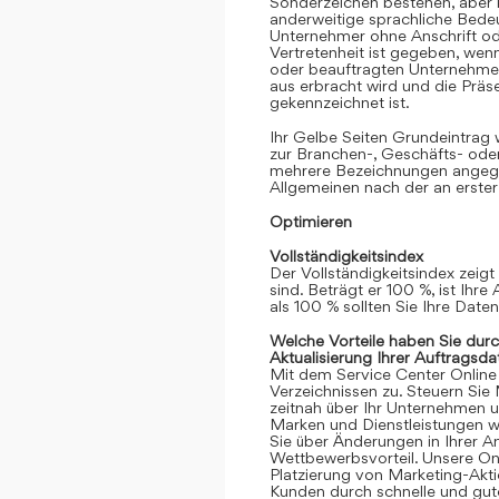
Sonderzeichen bestehen, aber k
anderweitige sprachliche Bedeut
Unternehmer ohne Anschrift oder
Vertretenheit ist gegeben, we
oder beauftragten Unternehmen
aus erbracht wird und die Prä
gekennzeichnet ist.
Ihr Gelbe Seiten Grundeintrag
zur Branchen-, Geschäfts- ode
mehrere Bezeichnungen angege
Allgemeinen nach der an erster
Optimieren
Vollständigkeitsindex
Der Vollständigkeitsindex zeigt
sind. Beträgt er 100 %, ist Ihre
als 100 % sollten Sie Ihre Date
Welche Vorteile haben Sie dur
Aktualisierung Ihrer Auftragsda
Mit dem Service Center Online gr
Verzeichnissen zu. Steuern Sie
zeitnah über Ihr Unternehmen 
Marken und Dienstleistungen we
Sie über Änderungen in Ihrer An
Wettbewerbsvorteil. Unsere Onli
Platzierung von Marketing-Akt
Kunden durch schnelle und gute