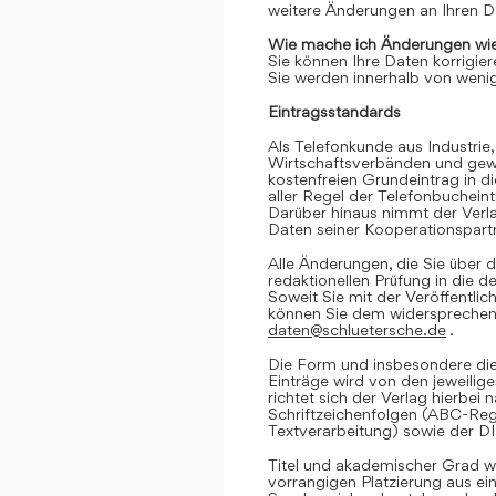
weitere Änderungen an Ihren D
Wie mache ich Änderungen wie
Sie können Ihre Daten korrigier
Sie werden innerhalb von wenig
Eintragsstandards
Als Telefonkunde aus Industrie,
Wirtschaftsverbänden und gewe
kostenfreien Grundeintrag in d
aller Regel der Telefonbuchein
Darüber hinaus nimmt der Verl
Daten seiner Kooperationspartn
Alle Änderungen, die Sie über d
redaktionellen Prüfung in die 
Soweit Sie mit der Veröffentlic
können Sie dem widersprechen. 
daten@schluetersche.de
.
Die Form und insbesondere die
Einträge wird von den jeweilig
richtet sich der Verlag hierbe
Schriftzeichenfolgen (ABC-Reg
Textverarbeitung) sowie der D
Titel und akademischer Grad we
vorrangigen Platzierung aus e