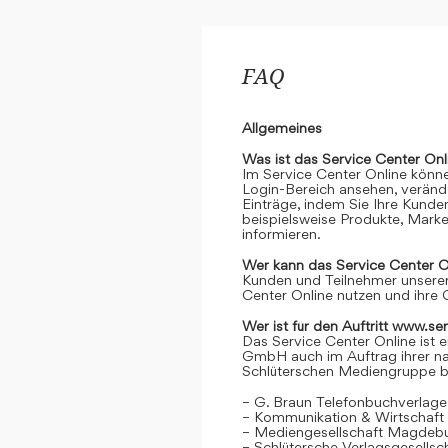
FAQ
Allgemeines
Was ist das Service Center Onl
Im Service Center Online könne
Login-Bereich ansehen, verände
Einträge, indem Sie Ihre Kunde
beispielsweise Produkte, Marke
informieren.
Wer kann das Service Center O
Kunden und Teilnehmer unserer
Center Online nutzen und ihre 
Wer ist für den Auftritt www.se
Das Service Center Online ist e
GmbH auch im Auftrag ihrer n
Schlüterschen Mediengruppe be
– G. Braun Telefonbuchverlage
– Kommunikation & Wirtschaf
– Mediengesellschaft Magdeb
– Schlütersche Verlagsgesells