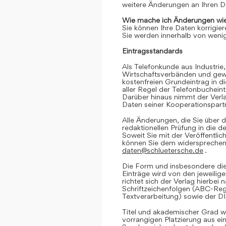
weitere Änderungen an Ihren D
Wie mache ich Änderungen wie
Sie können Ihre Daten korrigier
Sie werden innerhalb von wenig
Eintragsstandards
Als Telefonkunde aus Industrie,
Wirtschaftsverbänden und gewe
kostenfreien Grundeintrag in d
aller Regel der Telefonbuchein
Darüber hinaus nimmt der Verl
Daten seiner Kooperationspartn
Alle Änderungen, die Sie über d
redaktionellen Prüfung in die 
Soweit Sie mit der Veröffentlic
können Sie dem widersprechen. 
daten@schluetersche.de
.
Die Form und insbesondere die
Einträge wird von den jeweilig
richtet sich der Verlag hierbe
Schriftzeichenfolgen (ABC-Reg
Textverarbeitung) sowie der D
Titel und akademischer Grad we
vorrangigen Platzierung aus e