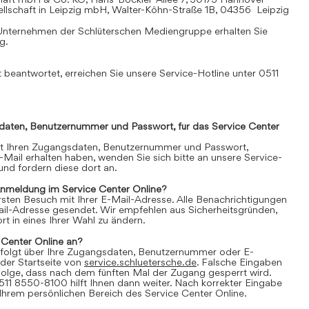
llschaft in Leipzig mbH, Walter-Köhn-Straße 1B, 04356 Leipzig
Unternehmen der Schlüterschen Mediengruppe erhalten Sie
mg
.
 beantwortet, erreichen Sie unsere Service-Hotline unter 0511
daten, Benutzernummer und Passwort, für das Service Center
it Ihren Zugangsdaten, Benutzernummer und Passwort,
E-Mail erhalten haben, wenden Sie sich bitte an unsere Service-
nd fordern diese dort an.
Anmeldung im Service Center Online?
 ersten Besuch mit Ihrer E-Mail-Adresse. Alle Benachrichtigungen
ail-Adresse gesendet. Wir empfehlen aus Sicherheitsgründen,
t in eines Ihrer Wahl zu ändern.
 Center Online an?
folgt über Ihre Zugangsdaten, Benutzernummer oder E-
der Startseite von
service.schluetersche.de
. Falsche Eingaben
lge, dass nach dem fünften Mal der Zugang gesperrt wird.
511 8550-8100 hilft Ihnen dann weiter. Nach korrekter Eingabe
 Ihrem persönlichen Bereich des Service Center Online.