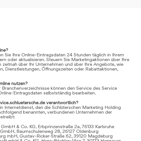
ine?
n Sie Ihre Online-Eintragsdaten 24 Stunden täglich in Ihrem
rn oder aktualisieren. Steuern Sie Marketingaktionen über Ihre
n zeitnah über Ihr Unternehmen und über Ihre Angebote, wie
n, Dienstleistungen, Öffnungszeiten oder Rabattaktionen,
nline
nutzen?
 Branchenverzeichnisse können den Service des Service
Online-Eintragsdaten selbstständig bearbeiten.
rvice.schluetersche.de verantwortlich?
in Internetdienst, den die Schlüterschen Marketing Holding
achfolgend benannten, verbundenen Unternehmen der
treibt:
 GmbH & Co. KG, Erbprinzenstraße 2a, 76133 Karlsruhe
t GmbH, Baumschulenweg 28, 26127 Oldenburg
urg mbH, Gustav-Ricker-Straße 62, 39120 Magdeburg
chaft mbH & Co. KG, Hans-Böckler-Allee 7, 30173 Hannover