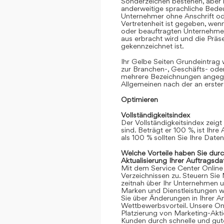
Sonderzeichen bestehen, aber k
anderweitige sprachliche Bedeut
Unternehmer ohne Anschrift oder
Vertretenheit ist gegeben, we
oder beauftragten Unternehmen
aus erbracht wird und die Prä
gekennzeichnet ist.
Ihr Gelbe Seiten Grundeintrag
zur Branchen-, Geschäfts- ode
mehrere Bezeichnungen angege
Allgemeinen nach der an erster
Optimieren
Vollständigkeitsindex
Der Vollständigkeitsindex zeigt
sind. Beträgt er 100 %, ist Ihre
als 100 % sollten Sie Ihre Date
Welche Vorteile haben Sie dur
Aktualisierung Ihrer Auftragsda
Mit dem Service Center Online gr
Verzeichnissen zu. Steuern Sie
zeitnah über Ihr Unternehmen 
Marken und Dienstleistungen we
Sie über Änderungen in Ihrer An
Wettbewerbsvorteil. Unsere Onli
Platzierung von Marketing-Akt
Kunden durch schnelle und gute