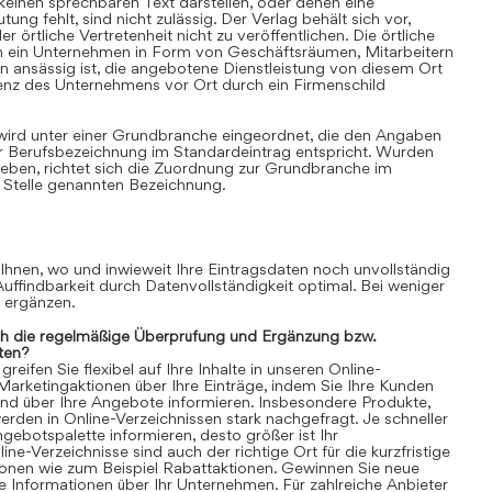
einen sprechbaren Text darstellen, oder denen eine
ung fehlt, sind nicht zulässig. Der Verlag behält sich vor,
 örtliche Vertretenheit nicht zu veröffentlichen. Die örtliche
nn ein Unternehmen in Form von Geschäftsräumen, Mitarbeitern
 ansässig ist, die angebotene Dienstleistung von diesem Ort
senz des Unternehmens vor Ort durch ein Firmenschild
 wird unter einer Grundbranche eingeordnet, die den Angaben
r Berufsbezeichnung im Standardeintrag entspricht. Wurden
ben, richtet sich die Zuordnung zur Grundbranche im
 Stelle genannten Bezeichnung.
 Ihnen, wo und inwieweit Ihre Eintragsdaten noch unvollständig
 Auffindbarkeit durch Datenvollständigkeit optimal. Bei weniger
n ergänzen.
ch die regelmäßige Überprüfung und Ergänzung bzw.
ten?
eifen Sie flexibel auf Ihre Inhalte in unseren Online-
 Marketingaktionen über Ihre Einträge, indem Sie Ihre Kunden
und über Ihre Angebote informieren. Insbesondere Produkte,
rden in Online-Verzeichnissen stark nachgefragt. Je schneller
gebotspalette informieren, desto größer ist Ihr
ne-Verzeichnisse sind auch der richtige Ort für die kurzfristige
ionen wie zum Beispiel Rabattaktionen. Gewinnen Sie neue
 Informationen über Ihr Unternehmen. Für zahlreiche Anbieter