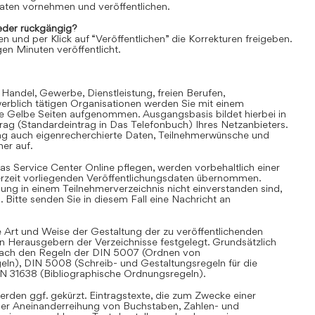
aten vornehmen und veröffentlichen.
der rückgängig?
en und per Klick auf “Veröffentlichen” die Korrekturen freigeben.
en Minuten veröffentlicht.
 Handel, Gewerbe, Dienstleistung, freien Berufen,
rblich tätigen Organisationen werden Sie mit einem
ie Gelbe Seiten aufgenommen. Ausgangsbasis bildet hierbei in
trag (Standardeintrag in Das Telefonbuch) Ihres Netzanbieters.
ag auch eigenrecherchierte Daten, Teilnehmerwünsche und
er auf.
as Service Center Online pflegen, werden vorbehaltlich einer
derzeit vorliegenden Veröffentlichungsdaten übernommen.
hung in einem Teilnehmerverzeichnis nicht einverstanden sind,
Bitte senden Sie in diesem Fall eine Nachricht an
 Art und Weise der Gestaltung der zu veröffentlichenden
en Herausgebern der Verzeichnisse festgelegt. Grundsätzlich
i nach den Regeln der DIN 5007 (Ordnen von
eln), DIN 5008 (Schreib- und Gestaltungsregeln für die
IN 31638 (Bibliographische Ordnungsregeln).
rden ggf. gekürzt. Eintragstexte, die zum Zwecke einer
iner Aneinanderreihung von Buchstaben, Zahlen- und