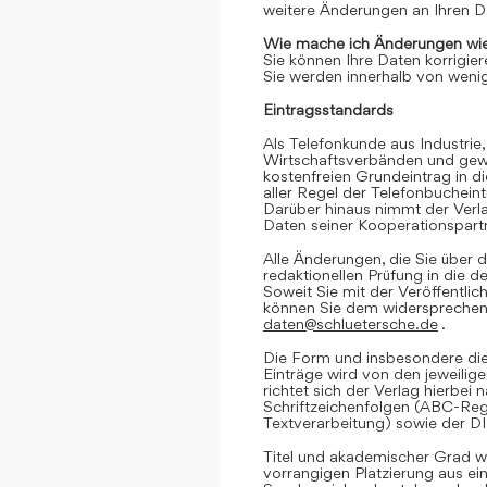
weitere Änderungen an Ihren D
Wie mache ich Änderungen wie
Sie können Ihre Daten korrigier
Sie werden innerhalb von wenig
Eintragsstandards
Als Telefonkunde aus Industrie,
Wirtschaftsverbänden und gewe
kostenfreien Grundeintrag in d
aller Regel der Telefonbuchein
Darüber hinaus nimmt der Verl
Daten seiner Kooperationspartn
Alle Änderungen, die Sie über d
redaktionellen Prüfung in die 
Soweit Sie mit der Veröffentlic
können Sie dem widersprechen. 
daten@schluetersche.de
.
Die Form und insbesondere die
Einträge wird von den jeweilig
richtet sich der Verlag hierbe
Schriftzeichenfolgen (ABC-Reg
Textverarbeitung) sowie der D
Titel und akademischer Grad we
vorrangigen Platzierung aus e