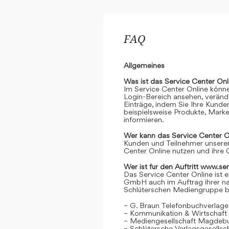
FAQ
Allgemeines
Was ist das Service Center Onl
Im Service Center Online könne
Login-Bereich ansehen, verände
Einträge, indem Sie Ihre Kunde
beispielsweise Produkte, Marke
informieren.
Wer kann das Service Center O
Kunden und Teilnehmer unserer
Center Online nutzen und ihre 
Wer ist für den Auftritt www.se
Das Service Center Online ist e
GmbH auch im Auftrag ihrer n
Schlüterschen Mediengruppe be
– G. Braun Telefonbuchverlage
– Kommunikation & Wirtschaf
– Mediengesellschaft Magdeb
– Schlütersche Verlagsgesells