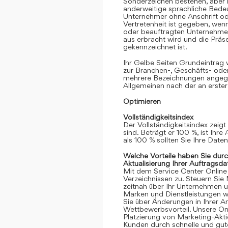
Sonderzeichen bestehen, aber k
anderweitige sprachliche Bedeut
Unternehmer ohne Anschrift oder
Vertretenheit ist gegeben, we
oder beauftragten Unternehmen
aus erbracht wird und die Prä
gekennzeichnet ist.
Ihr Gelbe Seiten Grundeintrag
zur Branchen-, Geschäfts- ode
mehrere Bezeichnungen angege
Allgemeinen nach der an erster
Optimieren
Vollständigkeitsindex
Der Vollständigkeitsindex zeigt
sind. Beträgt er 100 %, ist Ihre
als 100 % sollten Sie Ihre Date
Welche Vorteile haben Sie dur
Aktualisierung Ihrer Auftragsda
Mit dem Service Center Online gr
Verzeichnissen zu. Steuern Sie
zeitnah über Ihr Unternehmen 
Marken und Dienstleistungen we
Sie über Änderungen in Ihrer An
Wettbewerbsvorteil. Unsere Onli
Platzierung von Marketing-Akt
Kunden durch schnelle und gute