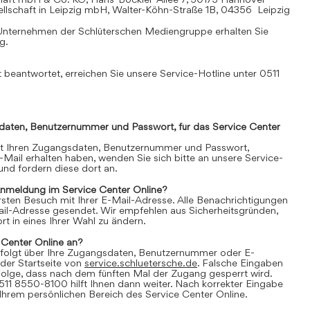
llschaft in Leipzig mbH, Walter-Köhn-Straße 1B, 04356 Leipzig
Unternehmen der Schlüterschen Mediengruppe erhalten Sie
mg
.
 beantwortet, erreichen Sie unsere Service-Hotline unter 0511
daten, Benutzernummer und Passwort, für das Service Center
it Ihren Zugangsdaten, Benutzernummer und Passwort,
E-Mail erhalten haben, wenden Sie sich bitte an unsere Service-
nd fordern diese dort an.
Anmeldung im Service Center Online?
 ersten Besuch mit Ihrer E-Mail-Adresse. Alle Benachrichtigungen
ail-Adresse gesendet. Wir empfehlen aus Sicherheitsgründen,
t in eines Ihrer Wahl zu ändern.
 Center Online an?
folgt über Ihre Zugangsdaten, Benutzernummer oder E-
der Startseite von
service.schluetersche.de
. Falsche Eingaben
lge, dass nach dem fünften Mal der Zugang gesperrt wird.
511 8550-8100 hilft Ihnen dann weiter. Nach korrekter Eingabe
 Ihrem persönlichen Bereich des Service Center Online.