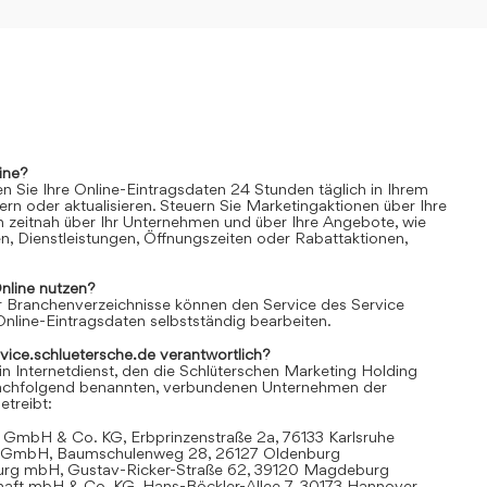
ine?
n Sie Ihre Online-Eintragsdaten 24 Stunden täglich in Ihrem
rn oder aktualisieren. Steuern Sie Marketingaktionen über Ihre
n zeitnah über Ihr Unternehmen und über Ihre Angebote, wie
n, Dienstleistungen, Öffnungszeiten oder Rabattaktionen,
nline
nutzen?
 Branchenverzeichnisse können den Service des Service
Online-Eintragsdaten selbstständig bearbeiten.
rvice.schluetersche.de verantwortlich?
in Internetdienst, den die Schlüterschen Marketing Holding
achfolgend benannten, verbundenen Unternehmen der
treibt:
 GmbH & Co. KG, Erbprinzenstraße 2a, 76133 Karlsruhe
t GmbH, Baumschulenweg 28, 26127 Oldenburg
urg mbH, Gustav-Ricker-Straße 62, 39120 Magdeburg
chaft mbH & Co. KG, Hans-Böckler-Allee 7, 30173 Hannover