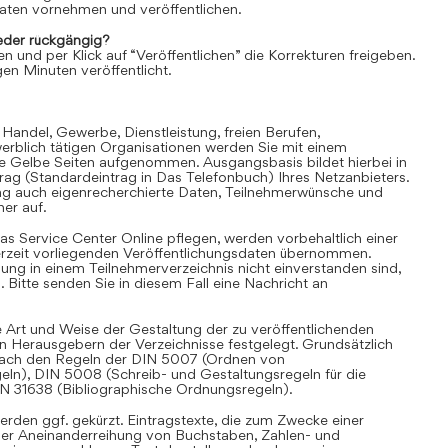
aten vornehmen und veröffentlichen.
der rückgängig?
en und per Klick auf “Veröffentlichen” die Korrekturen freigeben.
en Minuten veröffentlicht.
 Handel, Gewerbe, Dienstleistung, freien Berufen,
rblich tätigen Organisationen werden Sie mit einem
ie Gelbe Seiten aufgenommen. Ausgangsbasis bildet hierbei in
trag (Standardeintrag in Das Telefonbuch) Ihres Netzanbieters.
ag auch eigenrecherchierte Daten, Teilnehmerwünsche und
er auf.
as Service Center Online pflegen, werden vorbehaltlich einer
derzeit vorliegenden Veröffentlichungsdaten übernommen.
hung in einem Teilnehmerverzeichnis nicht einverstanden sind,
Bitte senden Sie in diesem Fall eine Nachricht an
 Art und Weise der Gestaltung der zu veröffentlichenden
en Herausgebern der Verzeichnisse festgelegt. Grundsätzlich
i nach den Regeln der DIN 5007 (Ordnen von
eln), DIN 5008 (Schreib- und Gestaltungsregeln für die
IN 31638 (Bibliographische Ordnungsregeln).
rden ggf. gekürzt. Eintragstexte, die zum Zwecke einer
iner Aneinanderreihung von Buchstaben, Zahlen- und