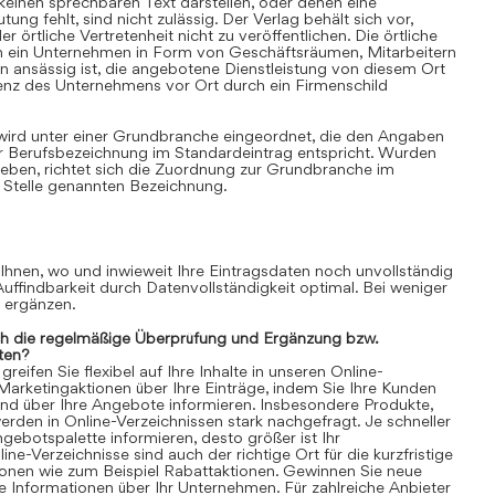
einen sprechbaren Text darstellen, oder denen eine
ung fehlt, sind nicht zulässig. Der Verlag behält sich vor,
 örtliche Vertretenheit nicht zu veröffentlichen. Die örtliche
nn ein Unternehmen in Form von Geschäftsräumen, Mitarbeitern
 ansässig ist, die angebotene Dienstleistung von diesem Ort
senz des Unternehmens vor Ort durch ein Firmenschild
 wird unter einer Grundbranche eingeordnet, die den Angaben
r Berufsbezeichnung im Standardeintrag entspricht. Wurden
ben, richtet sich die Zuordnung zur Grundbranche im
 Stelle genannten Bezeichnung.
 Ihnen, wo und inwieweit Ihre Eintragsdaten noch unvollständig
 Auffindbarkeit durch Datenvollständigkeit optimal. Bei weniger
n ergänzen.
ch die regelmäßige Überprüfung und Ergänzung bzw.
ten?
eifen Sie flexibel auf Ihre Inhalte in unseren Online-
 Marketingaktionen über Ihre Einträge, indem Sie Ihre Kunden
und über Ihre Angebote informieren. Insbesondere Produkte,
rden in Online-Verzeichnissen stark nachgefragt. Je schneller
gebotspalette informieren, desto größer ist Ihr
ne-Verzeichnisse sind auch der richtige Ort für die kurzfristige
ionen wie zum Beispiel Rabattaktionen. Gewinnen Sie neue
 Informationen über Ihr Unternehmen. Für zahlreiche Anbieter