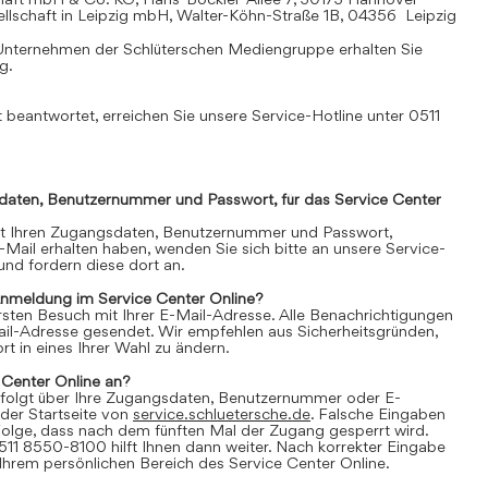
llschaft in Leipzig mbH, Walter-Köhn-Straße 1B, 04356 Leipzig
Unternehmen der Schlüterschen Mediengruppe erhalten Sie
mg
.
 beantwortet, erreichen Sie unsere Service-Hotline unter 0511
daten, Benutzernummer und Passwort, für das Service Center
it Ihren Zugangsdaten, Benutzernummer und Passwort,
E-Mail erhalten haben, wenden Sie sich bitte an unsere Service-
nd fordern diese dort an.
Anmeldung im Service Center Online?
 ersten Besuch mit Ihrer E-Mail-Adresse. Alle Benachrichtigungen
ail-Adresse gesendet. Wir empfehlen aus Sicherheitsgründen,
t in eines Ihrer Wahl zu ändern.
 Center Online an?
folgt über Ihre Zugangsdaten, Benutzernummer oder E-
der Startseite von
service.schluetersche.de
. Falsche Eingaben
lge, dass nach dem fünften Mal der Zugang gesperrt wird.
511 8550-8100 hilft Ihnen dann weiter. Nach korrekter Eingabe
 Ihrem persönlichen Bereich des Service Center Online.