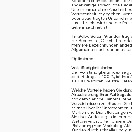
Sonderzeichen bestehen, aber k
anderweitige sprachliche Bedeut
Unternehmer ohne Anschrift oder
Vertretenheit ist gegeben, we
oder beauftragten Unternehmen
aus erbracht wird und die Prä
gekennzeichnet ist.
Ihr Gelbe Seiten Grundeintrag
zur Branchen-, Geschäfts- ode
mehrere Bezeichnungen angege
Allgemeinen nach der an erster
Optimieren
Vollständigkeitsindex
Der Vollständigkeitsindex zeigt
sind. Beträgt er 100 %, ist Ihre
als 100 % sollten Sie Ihre Date
Welche Vorteile haben Sie dur
Aktualisierung Ihrer Auftragsda
Mit dem Service Center Online gr
Verzeichnissen zu. Steuern Sie
zeitnah über Ihr Unternehmen 
Marken und Dienstleistungen we
Sie über Änderungen in Ihrer An
Wettbewerbsvorteil. Unsere Onli
Platzierung von Marketing-Akt
Kunden durch schnelle und gute