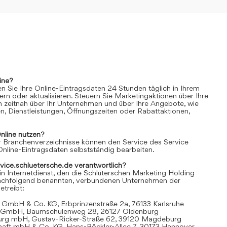
ine?
n Sie Ihre Online-Eintragsdaten 24 Stunden täglich in Ihrem
rn oder aktualisieren. Steuern Sie Marketingaktionen über Ihre
n zeitnah über Ihr Unternehmen und über Ihre Angebote, wie
n, Dienstleistungen, Öffnungszeiten oder Rabattaktionen,
nline
nutzen?
 Branchenverzeichnisse können den Service des Service
Online-Eintragsdaten selbstständig bearbeiten.
rvice.schluetersche.de verantwortlich?
in Internetdienst, den die Schlüterschen Marketing Holding
achfolgend benannten, verbundenen Unternehmen der
treibt:
 GmbH & Co. KG, Erbprinzenstraße 2a, 76133 Karlsruhe
t GmbH, Baumschulenweg 28, 26127 Oldenburg
urg mbH, Gustav-Ricker-Straße 62, 39120 Magdeburg
chaft mbH & Co. KG, Hans-Böckler-Allee 7, 30173 Hannover