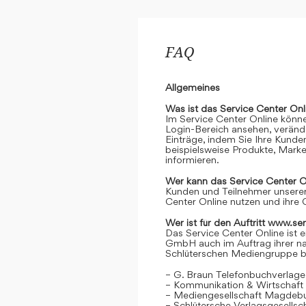
FAQ
Allgemeines
Was ist das Service Center Onl
Im Service Center Online könne
Login-Bereich ansehen, verände
Einträge, indem Sie Ihre Kunde
beispielsweise Produkte, Marke
informieren.
Wer kann das Service Center O
Kunden und Teilnehmer unserer
Center Online nutzen und ihre 
Wer ist für den Auftritt www.se
Das Service Center Online ist e
GmbH auch im Auftrag ihrer n
Schlüterschen Mediengruppe be
– G. Braun Telefonbuchverlage
– Kommunikation & Wirtschaf
– Mediengesellschaft Magdeb
– Schlütersche Verlagsgesells