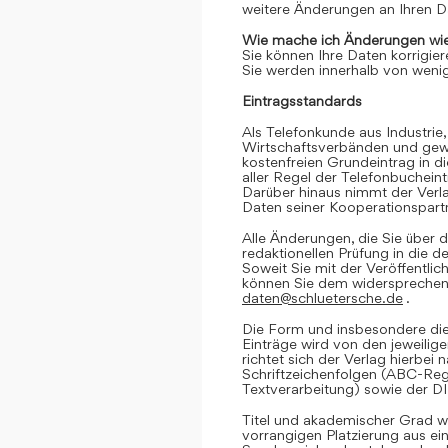
weitere Änderungen an Ihren D
Wie mache ich Änderungen wie
Sie können Ihre Daten korrigier
Sie werden innerhalb von wenig
Eintragsstandards
Als Telefonkunde aus Industrie,
Wirtschaftsverbänden und gewe
kostenfreien Grundeintrag in d
aller Regel der Telefonbuchein
Darüber hinaus nimmt der Verl
Daten seiner Kooperationspartn
Alle Änderungen, die Sie über d
redaktionellen Prüfung in die 
Soweit Sie mit der Veröffentlic
können Sie dem widersprechen. 
daten@schluetersche.de
.
Die Form und insbesondere die
Einträge wird von den jeweilig
richtet sich der Verlag hierbe
Schriftzeichenfolgen (ABC-Reg
Textverarbeitung) sowie der D
Titel und akademischer Grad we
vorrangigen Platzierung aus e