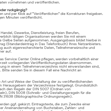
aten vornehmen und veröffentlichen.
der rückgängig?
en und per Klick auf “Veröffentlichen” die Korrekturen freigeben.
en Minuten veröffentlicht.
 Handel, Gewerbe, Dienstleistung, freien Berufen,
rblich tätigen Organisationen werden Sie mit einem
ie Gelbe Seiten aufgenommen. Ausgangsbasis bildet hierbei in
trag (Standardeintrag in Das Telefonbuch) Ihres Netzanbieters.
ag auch eigenrecherchierte Daten, Teilnehmerwünsche und
er auf.
as Service Center Online pflegen, werden vorbehaltlich einer
derzeit vorliegenden Veröffentlichungsdaten übernommen.
hung in einem Teilnehmerverzeichnis nicht einverstanden sind,
Bitte senden Sie in diesem Fall eine Nachricht an
 Art und Weise der Gestaltung der zu veröffentlichenden
en Herausgebern der Verzeichnisse festgelegt. Grundsätzlich
i nach den Regeln der DIN 5007 (Ordnen von
eln), DIN 5008 (Schreib- und Gestaltungsregeln für die
IN 31638 (Bibliographische Ordnungsregeln).
rden ggf. gekürzt. Eintragstexte, die zum Zwecke einer
iner Aneinanderreihung von Buchstaben, Zahlen- und