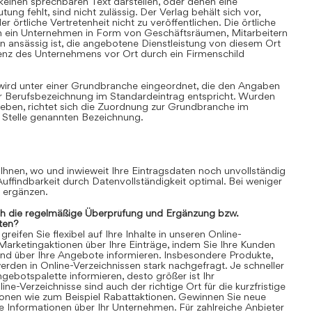
einen sprechbaren Text darstellen, oder denen eine
ung fehlt, sind nicht zulässig. Der Verlag behält sich vor,
 örtliche Vertretenheit nicht zu veröffentlichen. Die örtliche
nn ein Unternehmen in Form von Geschäftsräumen, Mitarbeitern
 ansässig ist, die angebotene Dienstleistung von diesem Ort
senz des Unternehmens vor Ort durch ein Firmenschild
 wird unter einer Grundbranche eingeordnet, die den Angaben
r Berufsbezeichnung im Standardeintrag entspricht. Wurden
ben, richtet sich die Zuordnung zur Grundbranche im
 Stelle genannten Bezeichnung.
 Ihnen, wo und inwieweit Ihre Eintragsdaten noch unvollständig
 Auffindbarkeit durch Datenvollständigkeit optimal. Bei weniger
n ergänzen.
ch die regelmäßige Überprüfung und Ergänzung bzw.
ten?
eifen Sie flexibel auf Ihre Inhalte in unseren Online-
 Marketingaktionen über Ihre Einträge, indem Sie Ihre Kunden
und über Ihre Angebote informieren. Insbesondere Produkte,
rden in Online-Verzeichnissen stark nachgefragt. Je schneller
gebotspalette informieren, desto größer ist Ihr
ne-Verzeichnisse sind auch der richtige Ort für die kurzfristige
ionen wie zum Beispiel Rabattaktionen. Gewinnen Sie neue
 Informationen über Ihr Unternehmen. Für zahlreiche Anbieter