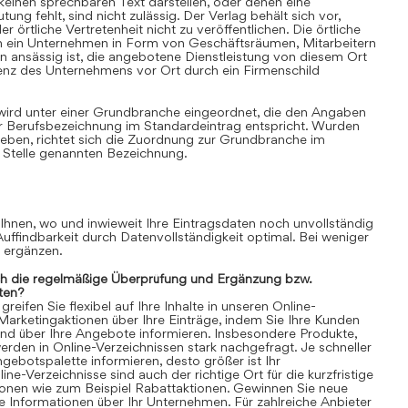
einen sprechbaren Text darstellen, oder denen eine
ung fehlt, sind nicht zulässig. Der Verlag behält sich vor,
 örtliche Vertretenheit nicht zu veröffentlichen. Die örtliche
nn ein Unternehmen in Form von Geschäftsräumen, Mitarbeitern
 ansässig ist, die angebotene Dienstleistung von diesem Ort
senz des Unternehmens vor Ort durch ein Firmenschild
 wird unter einer Grundbranche eingeordnet, die den Angaben
r Berufsbezeichnung im Standardeintrag entspricht. Wurden
ben, richtet sich die Zuordnung zur Grundbranche im
 Stelle genannten Bezeichnung.
 Ihnen, wo und inwieweit Ihre Eintragsdaten noch unvollständig
 Auffindbarkeit durch Datenvollständigkeit optimal. Bei weniger
n ergänzen.
ch die regelmäßige Überprüfung und Ergänzung bzw.
ten?
eifen Sie flexibel auf Ihre Inhalte in unseren Online-
 Marketingaktionen über Ihre Einträge, indem Sie Ihre Kunden
und über Ihre Angebote informieren. Insbesondere Produkte,
rden in Online-Verzeichnissen stark nachgefragt. Je schneller
gebotspalette informieren, desto größer ist Ihr
ne-Verzeichnisse sind auch der richtige Ort für die kurzfristige
ionen wie zum Beispiel Rabattaktionen. Gewinnen Sie neue
 Informationen über Ihr Unternehmen. Für zahlreiche Anbieter