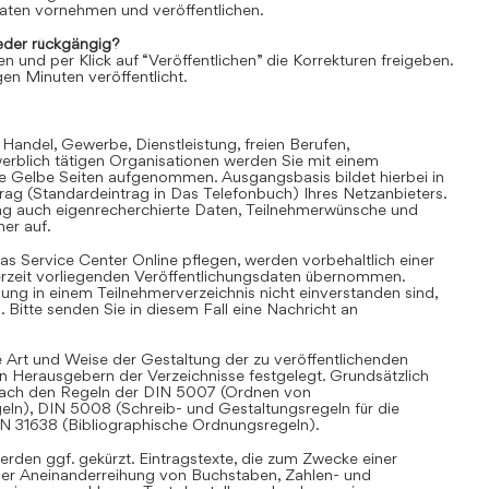
aten vornehmen und veröffentlichen.
der rückgängig?
en und per Klick auf “Veröffentlichen” die Korrekturen freigeben.
en Minuten veröffentlicht.
 Handel, Gewerbe, Dienstleistung, freien Berufen,
rblich tätigen Organisationen werden Sie mit einem
ie Gelbe Seiten aufgenommen. Ausgangsbasis bildet hierbei in
trag (Standardeintrag in Das Telefonbuch) Ihres Netzanbieters.
ag auch eigenrecherchierte Daten, Teilnehmerwünsche und
er auf.
as Service Center Online pflegen, werden vorbehaltlich einer
derzeit vorliegenden Veröffentlichungsdaten übernommen.
hung in einem Teilnehmerverzeichnis nicht einverstanden sind,
Bitte senden Sie in diesem Fall eine Nachricht an
 Art und Weise der Gestaltung der zu veröffentlichenden
en Herausgebern der Verzeichnisse festgelegt. Grundsätzlich
i nach den Regeln der DIN 5007 (Ordnen von
eln), DIN 5008 (Schreib- und Gestaltungsregeln für die
IN 31638 (Bibliographische Ordnungsregeln).
rden ggf. gekürzt. Eintragstexte, die zum Zwecke einer
iner Aneinanderreihung von Buchstaben, Zahlen- und