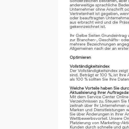
Sonderzeichen bestehen, aber k
anderweitige sprachliche Bedeut
Unternehmer ohne Anschrift oder
Vertretenheit ist gegeben, we
oder beauftragten Unternehmen
aus erbracht wird und die Prä
gekennzeichnet ist.
Ihr Gelbe Seiten Grundeintrag
zur Branchen-, Geschäfts- ode
mehrere Bezeichnungen angege
Allgemeinen nach der an erster
Optimieren
Vollständigkeitsindex
Der Vollständigkeitsindex zeigt
sind. Beträgt er 100 %, ist Ihre
als 100 % sollten Sie Ihre Date
Welche Vorteile haben Sie dur
Aktualisierung Ihrer Auftragsda
Mit dem Service Center Online gr
Verzeichnissen zu. Steuern Sie
zeitnah über Ihr Unternehmen 
Marken und Dienstleistungen we
Sie über Änderungen in Ihrer An
Wettbewerbsvorteil. Unsere Onli
Platzierung von Marketing-Akt
Kunden durch schnelle und gute