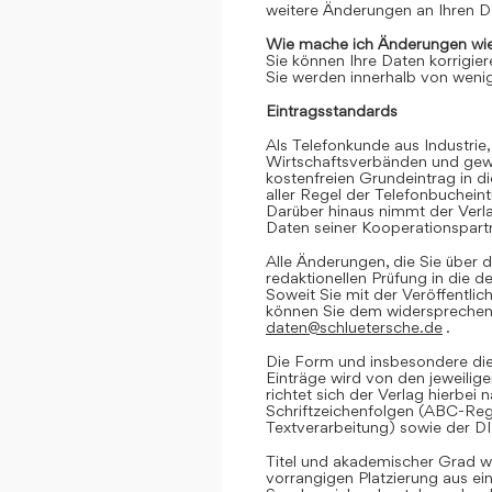
weitere Änderungen an Ihren D
Wie mache ich Änderungen wie
Sie können Ihre Daten korrigier
Sie werden innerhalb von wenig
Eintragsstandards
Als Telefonkunde aus Industrie,
Wirtschaftsverbänden und gewe
kostenfreien Grundeintrag in d
aller Regel der Telefonbuchein
Darüber hinaus nimmt der Verl
Daten seiner Kooperationspartn
Alle Änderungen, die Sie über d
redaktionellen Prüfung in die 
Soweit Sie mit der Veröffentlic
können Sie dem widersprechen. 
daten@schluetersche.de
.
Die Form und insbesondere die
Einträge wird von den jeweilig
richtet sich der Verlag hierbe
Schriftzeichenfolgen (ABC-Reg
Textverarbeitung) sowie der D
Titel und akademischer Grad we
vorrangigen Platzierung aus e