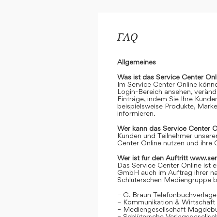
FAQ
Allgemeines
Was ist das Service Center Onl
Im Service Center Online könne
Login-Bereich ansehen, verände
Einträge, indem Sie Ihre Kunde
beispielsweise Produkte, Marke
informieren.
Wer kann das Service Center O
Kunden und Teilnehmer unserer
Center Online nutzen und ihre 
Wer ist für den Auftritt www.se
Das Service Center Online ist e
GmbH auch im Auftrag ihrer n
Schlüterschen Mediengruppe be
– G. Braun Telefonbuchverlage
– Kommunikation & Wirtschaf
– Mediengesellschaft Magdeb
– Schlütersche Verlagsgesells