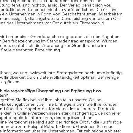
einen sprechbaren Text darstellen, oder denen eine
ung fehlt, sind nicht zulässig. Der Verlag behält sich vor,
 örtliche Vertretenheit nicht zu veröffentlichen. Die örtliche
nn ein Unternehmen in Form von Geschäftsräumen, Mitarbeitern
 ansässig ist, die angebotene Dienstleistung von diesem Ort
senz des Unternehmens vor Ort durch ein Firmenschild
 wird unter einer Grundbranche eingeordnet, die den Angaben
r Berufsbezeichnung im Standardeintrag entspricht. Wurden
ben, richtet sich die Zuordnung zur Grundbranche im
 Stelle genannten Bezeichnung.
 Ihnen, wo und inwieweit Ihre Eintragsdaten noch unvollständig
 Auffindbarkeit durch Datenvollständigkeit optimal. Bei weniger
n ergänzen.
ch die regelmäßige Überprüfung und Ergänzung bzw.
ten?
eifen Sie flexibel auf Ihre Inhalte in unseren Online-
 Marketingaktionen über Ihre Einträge, indem Sie Ihre Kunden
und über Ihre Angebote informieren. Insbesondere Produkte,
rden in Online-Verzeichnissen stark nachgefragt. Je schneller
gebotspalette informieren, desto größer ist Ihr
ne-Verzeichnisse sind auch der richtige Ort für die kurzfristige
ionen wie zum Beispiel Rabattaktionen. Gewinnen Sie neue
 Informationen über Ihr Unternehmen. Für zahlreiche Anbieter