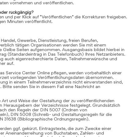
aten vornehmen und veröffentlichen.
der rückgängig?
en und per Klick auf “Veröffentlichen” die Korrekturen freigeben.
en Minuten veröffentlicht.
 Handel, Gewerbe, Dienstleistung, freien Berufen,
rblich tätigen Organisationen werden Sie mit einem
ie Gelbe Seiten aufgenommen. Ausgangsbasis bildet hierbei in
trag (Standardeintrag in Das Telefonbuch) Ihres Netzanbieters.
ag auch eigenrecherchierte Daten, Teilnehmerwünsche und
er auf.
as Service Center Online pflegen, werden vorbehaltlich einer
derzeit vorliegenden Veröffentlichungsdaten übernommen.
hung in einem Teilnehmerverzeichnis nicht einverstanden sind,
Bitte senden Sie in diesem Fall eine Nachricht an
 Art und Weise der Gestaltung der zu veröffentlichenden
en Herausgebern der Verzeichnisse festgelegt. Grundsätzlich
i nach den Regeln der DIN 5007 (Ordnen von
eln), DIN 5008 (Schreib- und Gestaltungsregeln für die
IN 31638 (Bibliographische Ordnungsregeln).
rden ggf. gekürzt. Eintragstexte, die zum Zwecke einer
iner Aneinanderreihung von Buchstaben, Zahlen- und