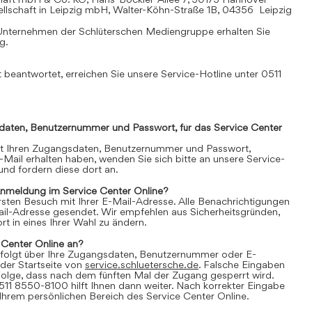
llschaft in Leipzig mbH, Walter-Köhn-Straße 1B, 04356 Leipzig
Unternehmen der Schlüterschen Mediengruppe erhalten Sie
mg
.
 beantwortet, erreichen Sie unsere Service-Hotline unter 0511
daten, Benutzernummer und Passwort, für das Service Center
it Ihren Zugangsdaten, Benutzernummer und Passwort,
E-Mail erhalten haben, wenden Sie sich bitte an unsere Service-
nd fordern diese dort an.
Anmeldung im Service Center Online?
 ersten Besuch mit Ihrer E-Mail-Adresse. Alle Benachrichtigungen
ail-Adresse gesendet. Wir empfehlen aus Sicherheitsgründen,
t in eines Ihrer Wahl zu ändern.
 Center Online an?
folgt über Ihre Zugangsdaten, Benutzernummer oder E-
der Startseite von
service.schluetersche.de
. Falsche Eingaben
lge, dass nach dem fünften Mal der Zugang gesperrt wird.
511 8550-8100 hilft Ihnen dann weiter. Nach korrekter Eingabe
 Ihrem persönlichen Bereich des Service Center Online.