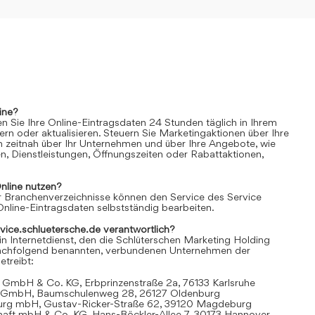
ine?
n Sie Ihre Online-Eintragsdaten 24 Stunden täglich in Ihrem
rn oder aktualisieren. Steuern Sie Marketingaktionen über Ihre
n zeitnah über Ihr Unternehmen und über Ihre Angebote, wie
n, Dienstleistungen, Öffnungszeiten oder Rabattaktionen,
nline
nutzen?
 Branchenverzeichnisse können den Service des Service
Online-Eintragsdaten selbstständig bearbeiten.
rvice.schluetersche.de verantwortlich?
in Internetdienst, den die Schlüterschen Marketing Holding
achfolgend benannten, verbundenen Unternehmen der
treibt:
 GmbH & Co. KG, Erbprinzenstraße 2a, 76133 Karlsruhe
t GmbH, Baumschulenweg 28, 26127 Oldenburg
urg mbH, Gustav-Ricker-Straße 62, 39120 Magdeburg
chaft mbH & Co. KG, Hans-Böckler-Allee 7, 30173 Hannover