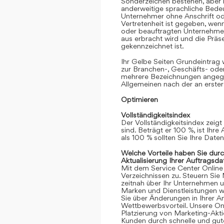
Sonderzeichen bestehen, aber k
anderweitige sprachliche Bedeut
Unternehmer ohne Anschrift oder
Vertretenheit ist gegeben, we
oder beauftragten Unternehmen
aus erbracht wird und die Prä
gekennzeichnet ist.
Ihr Gelbe Seiten Grundeintrag
zur Branchen-, Geschäfts- ode
mehrere Bezeichnungen angege
Allgemeinen nach der an erster
Optimieren
Vollständigkeitsindex
Der Vollständigkeitsindex zeigt
sind. Beträgt er 100 %, ist Ihre
als 100 % sollten Sie Ihre Date
Welche Vorteile haben Sie dur
Aktualisierung Ihrer Auftragsda
Mit dem Service Center Online gr
Verzeichnissen zu. Steuern Sie
zeitnah über Ihr Unternehmen 
Marken und Dienstleistungen we
Sie über Änderungen in Ihrer An
Wettbewerbsvorteil. Unsere Onli
Platzierung von Marketing-Akt
Kunden durch schnelle und gute