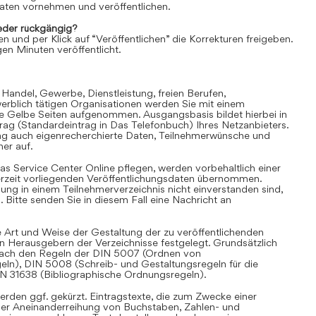
aten vornehmen und veröffentlichen.
der rückgängig?
en und per Klick auf “Veröffentlichen” die Korrekturen freigeben.
en Minuten veröffentlicht.
 Handel, Gewerbe, Dienstleistung, freien Berufen,
rblich tätigen Organisationen werden Sie mit einem
ie Gelbe Seiten aufgenommen. Ausgangsbasis bildet hierbei in
trag (Standardeintrag in Das Telefonbuch) Ihres Netzanbieters.
ag auch eigenrecherchierte Daten, Teilnehmerwünsche und
er auf.
as Service Center Online pflegen, werden vorbehaltlich einer
derzeit vorliegenden Veröffentlichungsdaten übernommen.
hung in einem Teilnehmerverzeichnis nicht einverstanden sind,
Bitte senden Sie in diesem Fall eine Nachricht an
 Art und Weise der Gestaltung der zu veröffentlichenden
en Herausgebern der Verzeichnisse festgelegt. Grundsätzlich
i nach den Regeln der DIN 5007 (Ordnen von
eln), DIN 5008 (Schreib- und Gestaltungsregeln für die
IN 31638 (Bibliographische Ordnungsregeln).
rden ggf. gekürzt. Eintragstexte, die zum Zwecke einer
iner Aneinanderreihung von Buchstaben, Zahlen- und