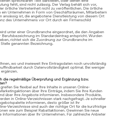
einen sprechbaren Text darstellen, oder denen eine
ung fehlt, sind nicht zulässig. Der Verlag behält sich vor,
 örtliche Vertretenheit nicht zu veröffentlichen. Die örtliche
nn ein Unternehmen in Form von Geschäftsräumen, Mitarbeitern
 ansässig ist, die angebotene Dienstleistung von diesem Ort
senz des Unternehmens vor Ort durch ein Firmenschild
 wird unter einer Grundbranche eingeordnet, die den Angaben
r Berufsbezeichnung im Standardeintrag entspricht. Wurden
ben, richtet sich die Zuordnung zur Grundbranche im
 Stelle genannten Bezeichnung.
 Ihnen, wo und inwieweit Ihre Eintragsdaten noch unvollständig
 Auffindbarkeit durch Datenvollständigkeit optimal. Bei weniger
n ergänzen.
ch die regelmäßige Überprüfung und Ergänzung bzw.
ten?
eifen Sie flexibel auf Ihre Inhalte in unseren Online-
 Marketingaktionen über Ihre Einträge, indem Sie Ihre Kunden
und über Ihre Angebote informieren. Insbesondere Produkte,
rden in Online-Verzeichnissen stark nachgefragt. Je schneller
gebotspalette informieren, desto größer ist Ihr
ne-Verzeichnisse sind auch der richtige Ort für die kurzfristige
ionen wie zum Beispiel Rabattaktionen. Gewinnen Sie neue
 Informationen über Ihr Unternehmen. Für zahlreiche Anbieter