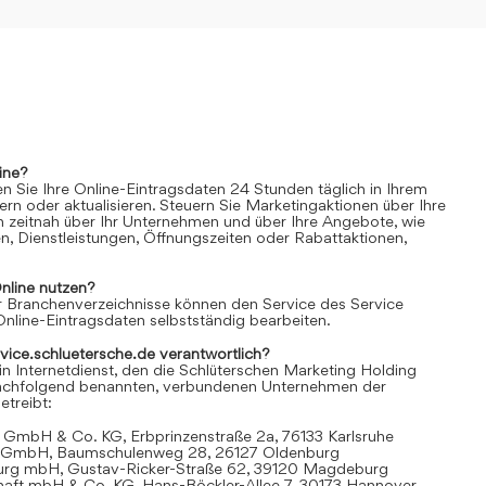
ine?
n Sie Ihre Online-Eintragsdaten 24 Stunden täglich in Ihrem
rn oder aktualisieren. Steuern Sie Marketingaktionen über Ihre
n zeitnah über Ihr Unternehmen und über Ihre Angebote, wie
n, Dienstleistungen, Öffnungszeiten oder Rabattaktionen,
nline
nutzen?
 Branchenverzeichnisse können den Service des Service
Online-Eintragsdaten selbstständig bearbeiten.
rvice.schluetersche.de verantwortlich?
in Internetdienst, den die Schlüterschen Marketing Holding
achfolgend benannten, verbundenen Unternehmen der
treibt:
 GmbH & Co. KG, Erbprinzenstraße 2a, 76133 Karlsruhe
t GmbH, Baumschulenweg 28, 26127 Oldenburg
urg mbH, Gustav-Ricker-Straße 62, 39120 Magdeburg
chaft mbH & Co. KG, Hans-Böckler-Allee 7, 30173 Hannover