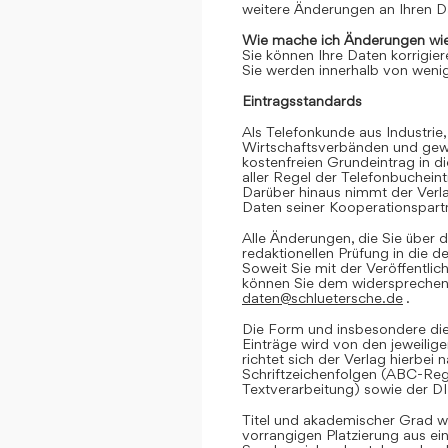
weitere Änderungen an Ihren D
Wie mache ich Änderungen wie
Sie können Ihre Daten korrigier
Sie werden innerhalb von wenig
Eintragsstandards
Als Telefonkunde aus Industrie,
Wirtschaftsverbänden und gewe
kostenfreien Grundeintrag in d
aller Regel der Telefonbuchein
Darüber hinaus nimmt der Verl
Daten seiner Kooperationspartn
Alle Änderungen, die Sie über d
redaktionellen Prüfung in die 
Soweit Sie mit der Veröffentlic
können Sie dem widersprechen. 
daten@schluetersche.de
.
Die Form und insbesondere die
Einträge wird von den jeweilig
richtet sich der Verlag hierbe
Schriftzeichenfolgen (ABC-Reg
Textverarbeitung) sowie der D
Titel und akademischer Grad we
vorrangigen Platzierung aus e