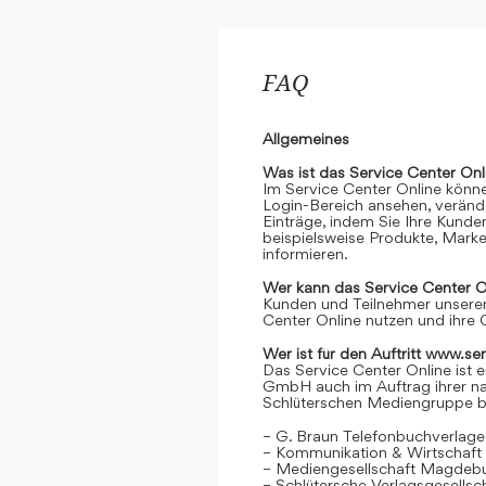
FAQ
Allgemeines
Was ist das Service Center Onl
Im Service Center Online könne
Login-Bereich ansehen, verände
Einträge, indem Sie Ihre Kunde
beispielsweise Produkte, Marke
informieren.
Wer kann das Service Center O
Kunden und Teilnehmer unserer
Center Online nutzen und ihre 
Wer ist für den Auftritt www.se
Das Service Center Online ist e
GmbH auch im Auftrag ihrer n
Schlüterschen Mediengruppe be
– G. Braun Telefonbuchverlage
– Kommunikation & Wirtschaf
– Mediengesellschaft Magdeb
– Schlütersche Verlagsgesells