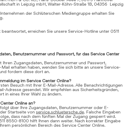
llschaft in Leipzig mbH, Walter-Köhn-Straße 1B, 04356 Leipzig
Unternehmen der Schlüterschen Mediengruppe erhalten Sie
mg
.
 beantwortet, erreichen Sie unsere Service-Hotline unter 0511
daten, Benutzernummer und Passwort, für das Service Center
it Ihren Zugangsdaten, Benutzernummer und Passwort,
E-Mail erhalten haben, wenden Sie sich bitte an unsere Service-
nd fordern diese dort an.
Anmeldung im Service Center Online?
 ersten Besuch mit Ihrer E-Mail-Adresse. Alle Benachrichtigungen
ail-Adresse gesendet. Wir empfehlen aus Sicherheitsgründen,
t in eines Ihrer Wahl zu ändern.
 Center Online an?
folgt über Ihre Zugangsdaten, Benutzernummer oder E-
der Startseite von
service.schluetersche.de
. Falsche Eingaben
lge, dass nach dem fünften Mal der Zugang gesperrt wird.
511 8550-8100 hilft Ihnen dann weiter. Nach korrekter Eingabe
 Ihrem persönlichen Bereich des Service Center Online.