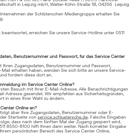
llschaft in Leipzig mbH, Walter-Köhn-Straße 1B, 04356 Leipzig
Unternehmen der Schlüterschen Mediengruppe erhalten Sie
mg
.
 beantwortet, erreichen Sie unsere Service-Hotline unter 0511
daten, Benutzernummer und Passwort, für das Service Center
it Ihren Zugangsdaten, Benutzernummer und Passwort,
E-Mail erhalten haben, wenden Sie sich bitte an unsere Service-
nd fordern diese dort an.
Anmeldung im Service Center Online?
 ersten Besuch mit Ihrer E-Mail-Adresse. Alle Benachrichtigungen
ail-Adresse gesendet. Wir empfehlen aus Sicherheitsgründen,
t in eines Ihrer Wahl zu ändern.
 Center Online an?
folgt über Ihre Zugangsdaten, Benutzernummer oder E-
der Startseite von
service.schluetersche.de
. Falsche Eingaben
lge, dass nach dem fünften Mal der Zugang gesperrt wird.
511 8550-8100 hilft Ihnen dann weiter. Nach korrekter Eingabe
 Ihrem persönlichen Bereich des Service Center Online.