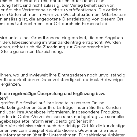
einen sprechbaren Text darstellen, oder denen eine
ung fehlt, sind nicht zulässig. Der Verlag behält sich vor,
 örtliche Vertretenheit nicht zu veröffentlichen. Die örtliche
nn ein Unternehmen in Form von Geschäftsräumen, Mitarbeitern
 ansässig ist, die angebotene Dienstleistung von diesem Ort
senz des Unternehmens vor Ort durch ein Firmenschild
 wird unter einer Grundbranche eingeordnet, die den Angaben
r Berufsbezeichnung im Standardeintrag entspricht. Wurden
ben, richtet sich die Zuordnung zur Grundbranche im
 Stelle genannten Bezeichnung.
 Ihnen, wo und inwieweit Ihre Eintragsdaten noch unvollständig
 Auffindbarkeit durch Datenvollständigkeit optimal. Bei weniger
n ergänzen.
ch die regelmäßige Überprüfung und Ergänzung bzw.
ten?
eifen Sie flexibel auf Ihre Inhalte in unseren Online-
 Marketingaktionen über Ihre Einträge, indem Sie Ihre Kunden
und über Ihre Angebote informieren. Insbesondere Produkte,
rden in Online-Verzeichnissen stark nachgefragt. Je schneller
gebotspalette informieren, desto größer ist Ihr
ne-Verzeichnisse sind auch der richtige Ort für die kurzfristige
ionen wie zum Beispiel Rabattaktionen. Gewinnen Sie neue
 Informationen über Ihr Unternehmen. Für zahlreiche Anbieter