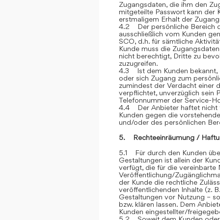
Zugangsdaten, die ihm den Zu
mitgeteilte Passwort kann der 
erstmaligem Erhalt der Zugangsd
4.2 Der persönliche Bereich 
ausschließlich vom Kunden genu
SCO, d.h. für sämtliche Aktivit
Kunde muss die Zugangsdaten ge
nicht berechtigt, Dritte zu be
zuzugreifen.
4.3 Ist dem Kunden bekannt, d
oder sich Zugang zum persönli
zumindest der Verdacht einer d
verpflichtet, unverzüglich sein
Telefonnummer der Service-Hot
4.4 Der Anbieter haftet nicht 
Kunden gegen die vorstehend
und/oder des persönlichen Ber
5. Rechteeinräumung / Haftu
5.1 Für durch den Kunden über
Gestaltungen ist allein der Kun
verfügt, die für die vereinbar
Veröffentlichung/Zugänglichmac
der Kunde die rechtliche Zuläss
veröffentlichenden Inhalte (z
Gestaltungen vor Nutzung – sow
bzw. klären lassen. Dem Anbiete
Kunden eingestellter/freigegebe
5.2 Soweit dem Kunden oder Dr