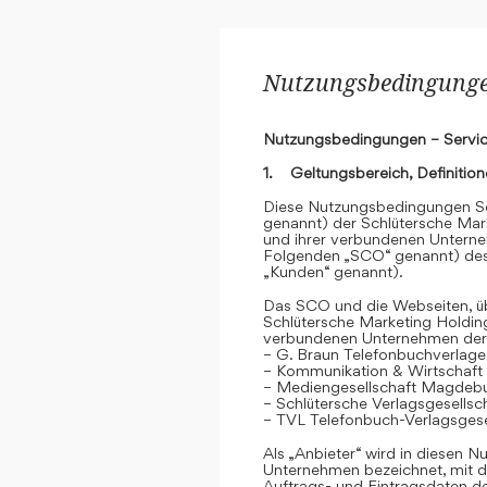
Nutzungsbedingungen
Nutzungsbedingungen – Servic
1. Geltungsbereich, Definitio
Diese Nutzungsbedingungen Se
genannt) der Schlütersche Mar
und ihrer verbundenen Unterne
Folgenden „SCO“ genannt) des
„Kunden“ genannt).
Das SCO und die Webseiten, übe
Schlütersche Marketing Holdin
verbundenen Unternehmen der
– G. Braun Telefonbuchverlage
– Kommunikation & Wirtschaf
– Mediengesellschaft Magdeb
– Schlütersche Verlagsgesells
– TVL Telefonbuch-Verlagsgese
Als „Anbieter“ wird in diesen
Unternehmen bezeichnet, mit d
Auftrags- und Eintragsdaten 