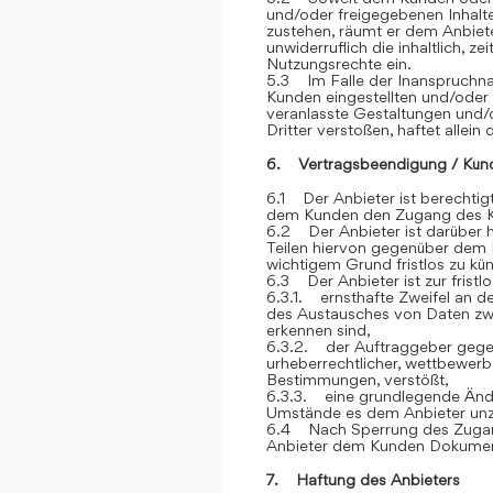
und/oder freigegebenen Inhalt
zustehen, räumt er dem Anbiete
unwiderruflich die inhaltlich, z
Nutzungsrechte ein.
5.3 Im Falle der Inanspruchna
Kunden eingestellten und/oder
veranlasste Gestaltungen und
Dritter verstoßen, haftet allein
6. Vertragsbeendigung / Kün
6.1 Der Anbieter ist berechtigt
dem Kunden den Zugang des K
6.2 Der Anbieter ist darüber h
Teilen hiervon gegenüber dem 
wichtigem Grund fristlos zu kü
6.3 Der Anbieter ist zur frist
6.3.1. ernsthafte Zweifel an der
des Austausches von Daten z
erkennen sind,
6.3.2. der Auftraggeber gegen
urheberrechtlicher, wettbewerb
Bestimmungen, verstößt,
6.3.3. eine grundlegende Ände
Umstände es dem Anbieter unz
6.4 Nach Sperrung des Zugan
Anbieter dem Kunden Dokument
7. Haftung des Anbieters