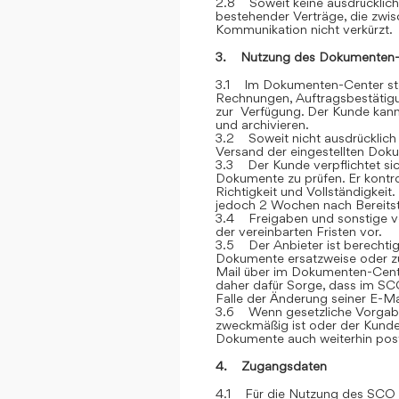
2.8 Soweit keine ausdrücklich
bestehender Verträge, die zwi
Kommunikation nicht verkürzt.
3. Nutzung des Dokumenten-
3.1 Im Dokumenten-Center stel
Rechnungen, Auftragsbestätigu
zur Verfügung. Der Kunde kann 
und archivieren.
3.2 Soweit nicht ausdrücklich 
Versand der eingestellten Dok
3.3 Der Kunde verpflichtet si
Dokumente zu prüfen. Er kontr
Richtigkeit und Vollständigkei
jedoch 2 Wochen nach Bereitstel
3.4 Freigaben und sonstige v
der vereinbarten Fristen vor.
3.5 Der Anbieter ist berechtig
Dokumente ersatzweise oder zu
Mail über im Dokumenten-Cente
daher dafür Sorge, dass im SCO
Falle der Änderung seiner E-Ma
3.6 Wenn gesetzliche Vorgabe
zweckmäßig ist oder der Kunde
Dokumente auch weiterhin post
4. Zugangsdaten
4.1 Für die Nutzung des SCO e