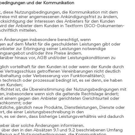
bedingungen und der Kommunikation
gt, diese Nutzungsbedingungen, die Kommunikation mit dem
reise mit einer angemessenen Ankündigungsfrist zu ändern,
cksichtigung der Interessen des Anbieters für den Kunden
 wird der Anbieter dem Kunden in Textform (SCO-Dokumenten-
hriftlich mitteilen.
en Änderungen insbesondere berechtigt, wenn
en auf dem Markt für die geschuldeten Leistungen gibt oder
Anbieter zur Erbringung seiner Leistungen notwendige
stungsangebot und/oder ihre Preise ändern.
darüber hinaus vor, AGB und/oder Leistungskonditionen zu
lich vorteilhaft für den Kunden ist oder wenn der Kunde durch
i Vertragsschluss getroffenen Vereinbarungen nicht deutlich
Beibehaltung oder Verbesserung von Funktionalitäten);
technisch oder prozessual bedingt ist, es sei denn, sie haben
den Kunden;
flichtet ist, die Übereinstimmung der Nutzungsbedingungen mit
n, insbesondere wenn sich die geltende Rechtslage ändert;
t einem gegen den Anbieter gerichteten Gerichtsurteil oder
nachkommt; oder
zliche, gänzlich neue Produkte, Dienstleistungen, Dienste oder
rt, die einer Leistungsbeschreibung in den
es sei denn, dass bisherige Leistungsverhältnis wird dadurch
geber über solche Änderungen informieren.
 über den in den Absätzen 9.1 und 9.2 beschriebenen Umfang
Bezug auf Nutzungsbedingungen, die Kommunikation,