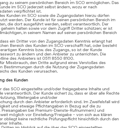
gang zu seinem persönlichen Bereich im SCO ermöglichen. Das
Kunde im SCO jederzeit selbst ändern, wozu er nach
aten verpflichtet ist.
des Kunden im SCO sowie die Zugangsdaten hierzu dürfen
tzt werden. Der Kunde ist für seinen persönlichen Bereich im
äten, die dort ausgeführt werden, selbst verantwortlich. Der
heim halten sowie vor dem Zugriff Dritter schützen; er ist
vollmächtigen, in seinem Namen auf seinen persönlichen Bereich
ass ein Dritter von den Zugangsdaten Kenntnis erlangt hat
chen Bereich des Kunden im SCO verschafft hat, oder besteht
erartigen Kenntnis bzw. des Zugangs, so ist der Kunde
 Passwort zu ändern und den Anbieter zu unterrichten. Die
line des Anbieters ist 0511 8550 8100.
für Missbrauch, den Dritte aufgrund eines Verstoßes des
en Bestimmungen durch die Nutzung der Zugangsdaten
eichs des Kunden verursachen.
ng des Kunden
 das SCO eingestellte und/oder freigegebene Inhalte und
de verantwortlich. Der Kunde sichert zu, dass er über alle Rechte
te Nutzung, Weitergabe und/oder
hung durch den Anbieter erforderlich sind. Im Zweifelsfall wird
igkeit und etwaige Pflichtangaben in Bezug auf die zu
. B. Preisangaben bei Premium-Dienste-Rufnummern) und
eit möglich vor Einstellung/Freigabe – von sich aus klären
r obliegt keine rechtliche Prüfungspflicht hinsichtlich durch den
ner Inhalte.
itten im Hinblick auf die über das SCO eingestellten