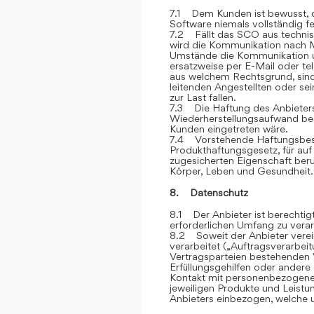
7.1 Dem Kunden ist bewusst, d
Software niemals vollständig feh
7.2 Fällt das SCO aus technis
wird die Kommunikation nach M
Umstände die Kommunikation u
ersatzweise per E-Mail oder te
aus welchem Rechtsgrund, sind
leitenden Angestellten oder sei
zur Last fallen.
7.3 Die Haftung des Anbieters 
Wiederherstellungsaufwand bes
Kunden eingetreten wäre.
7.4 Vorstehende Haftungsbesc
Produkthaftungsgesetz, für auf
zugesicherten Eigenschaft ber
Körper, Leben und Gesundheit.
8. Datenschutz
8.1 Der Anbieter ist berechti
erforderlichen Umfang zu verar
8.2 Soweit der Anbieter vere
verarbeitet („Auftragsverarbei
Vertragsparteien bestehenden V
Erfüllungsgehilfen oder andere
Kontakt mit personenbezogene
jeweiligen Produkte und Leist
Anbieters einbezogen, welche u