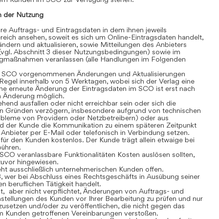
 der Nutzung
 Auftrags- und Eintragsdaten in dem ihnen jeweils
eich ansehen, soweit es sich um Online-Eintragsdaten handelt,
dern und aktualisieren, sowie Mitteilungen des Anbieters
(vgl. Abschnitt 3 dieser Nutzungsbedingungen) sowie im
gmaßnahmen veranlassen (alle Handlungen im Folgenden
 SCO vorgenommenen Änderungen und Aktualisierungen
r Regel innerhalb von 5 Werktagen, wobei sich der Verlag eine
ine erneute Änderung der Eintragsdaten im SCO ist erst nach
en Änderung möglich.
nd ausfallen oder nicht erreichbar sein oder sich die
n Gründen verzögern, insbesondere aufgrund von technischen
robleme von Providern oder Netzbetreibern) oder aus
rd der Kunde die Kommunikation zu einem späteren Zeitpunkt
Anbieter per E-Mail oder telefonisch in Verbindung setzen.
r den Kunden kostenlos. Der Kunde trägt allein etwaige bei
bühren.
CO veranlassbare Funktionalitäten Kosten auslösen sollten,
 zuvor hingewiesen.
t ausschließlich unternehmerischen Kunden offen.
, wer bei Abschluss eines Rechtsgeschäfts in Ausübung seiner
n beruflichen Tätigkeit handelt.
t, aber nicht verpflichtet, Änderungen von Auftrags- und
stellungen des Kunden vor Ihrer Bearbeitung zu prüfen und nur
usetzen und/oder zu veröffentlichen, die nicht gegen das
m Kunden getroffenen Vereinbarungen verstoßen.