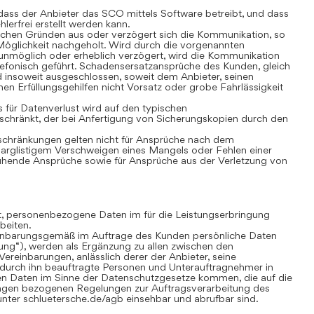
ass der Anbieter das SCO mittels Software betreibt, und dass
lerfrei erstellt werden kann.
chen Gründen aus oder verzögert sich die Kommunikation, so
öglichkeit nachgeholt. Wird durch die vorgenannten
nmöglich oder erheblich verzögert, wird die Kommunikation
lefonisch geführt. Schadensersatzansprüche des Kunden, gleich
 insoweit ausgeschlossen, soweit dem Anbieter, seinen
nen Erfüllungsgehilfen nicht Vorsatz oder grobe Fahrlässigkeit
für Datenverlust wird auf den typischen
chränkt, der bei Anfertigung von Sicherungskopien durch den
hränkungen gelten nicht für Ansprüche nach dem
 arglistigem Verschweigen eines Mangels oder Fehlen einer
uhende Ansprüche sowie für Ansprüche aus der Verletzung von
gt, personenbezogene Daten im für die Leistungserbringung
beiten.
inbarungsgemäß im Auftrage des Kunden persönliche Daten
tung“), werden als Ergänzung zu allen zwischen den
ereinbarungen, anlässlich derer der Anbieter, seine
 durch ihn beauftragte Personen und Unterauftragnehmer in
n Daten im Sinne der Datenschutzgesetze kommen, die auf die
ungen bezogenen Regelungen zur Auftragsverarbeitung des
nter schluetersche.de/agb einsehbar und abrufbar sind.