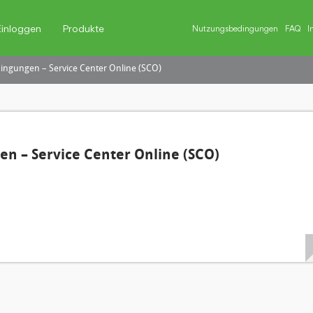
Einloggen
Produkte
Nutzungsbedingungen
FAQ
I
ngungen – Service Center Online (SCO)
n – Service Center Online (SCO)