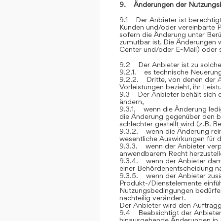
9. Änderungen der Nutzungs
9.1 Der Anbieter ist berechti
Kunden und/oder vereinbarte P
sofern die Änderung unter Berü
zumutbar ist. Die Änderungen
Center und/oder E-Mail) oder sc
9.2 Der Anbieter ist zu solch
9.2.1. es technische Neuerung
9.2.2. Dritte, von denen der 
Vorleistungen bezieht, ihr Lei
9.3 Der Anbieter behält sich 
ändern,
9.3.1. wenn die Änderung ledig
die Änderung gegenüber den be
schlechter gestellt wird (z.B. 
9.3.2. wenn die Änderung rein 
wesentliche Auswirkungen für 
9.3.3. wenn der Anbieter verp
anwendbarem Recht herzustelle
9.3.4. wenn der Anbieter dami
einer Behördenentscheidung 
9.3.5. wenn der Anbieter zusät
Produkt-/Dienstelemente einfüh
Nutzungsbedingungen bedürfen, 
nachteilig verändert.
Der Anbieter wird den Auftrag
9.4 Beabsichtigt der Anbieter
hinausgehende Änderungen in 