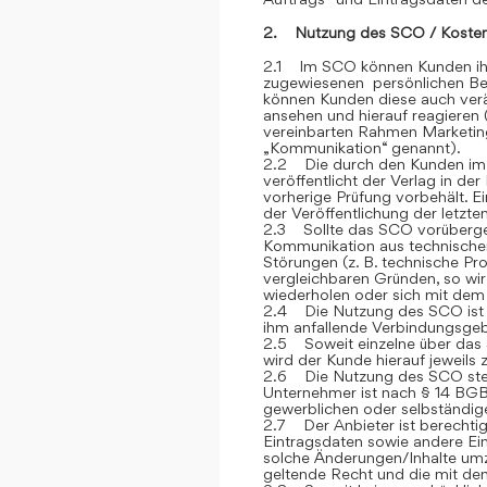
2. Nutzung des SCO / Kosten
2.1 Im SCO können Kunden ihre
zugewiesenen persönlichen Ber
können Kunden diese auch verän
ansehen und hierauf reagieren 
vereinbarten Rahmen Marketin
„Kommunikation“ genannt).
2.2 Die durch den Kunden im
veröffentlicht der Verlag in de
vorherige Prüfung vorbehält. E
der Veröffentlichung der letzt
2.3 Sollte das SCO vorübergehe
Kommunikation aus technische
Störungen (z. B. technische P
vergleichbaren Gründen, so wi
wiederholen oder sich mit dem 
2.4 Die Nutzung des SCO ist fü
ihm anfallende Verbindungsge
2.5 Soweit einzelne über das S
wird der Kunde hierauf jeweils
2.6 Die Nutzung des SCO steh
Unternehmer ist nach § 14 BGB
gewerblichen oder selbständige
2.7 Der Anbieter ist berechtig
Eintragsdaten sowie andere Ein
solche Änderungen/Inhalte umz
geltende Recht und die mit de