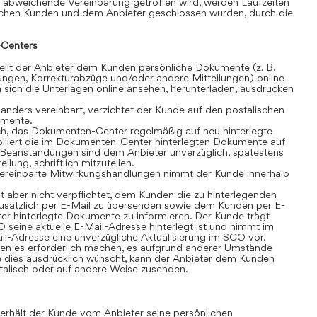
 abweichende Vereinbarung getroffen wird, werden Laufzeiten
schen Kunden und dem Anbieter geschlossen wurden, durch die
Centers
lt der Anbieter dem Kunden persönliche Dokumente (z. B.
ngen, Korrekturabzüge und/oder andere Mitteilungen) online
sich die Unterlagen online ansehen, herunterladen, ausdrucken
anders vereinbart, verzichtet der Kunde auf den postalischen
umente.
ch, das Dokumenten-Center regelmäßig auf neu hinterlegte
olliert die im Dokumenten-Center hinterlegten Dokumente auf
t. Beanstandungen sind dem Anbieter unverzüglich, spätestens
lung, schriftlich mitzuteilen.
ereinbarte Mitwirkungshandlungen nimmt der Kunde innerhalb
t aber nicht verpflichtet, dem Kunden die zu hinterlegenden
sätzlich per E-Mail zu übersenden sowie dem Kunden per E-
r hinterlegte Dokumente zu informieren. Der Kunde trägt
 seine aktuelle E-Mail-Adresse hinterlegt ist und nimmt im
il-Adresse eine unverzügliche Aktualisierung im SCO vor.
n es erforderlich machen, es aufgrund anderer Umstände
 dies ausdrücklich wünscht, kann der Anbieter dem Kunden
alisch oder auf andere Weise zusenden.
rhält der Kunde vom Anbieter seine persönlichen