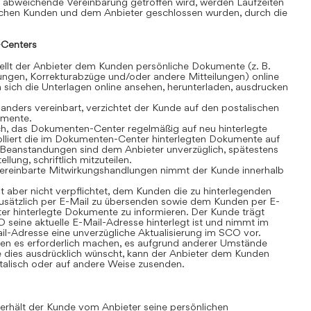
 abweichende Vereinbarung getroffen wird, werden Laufzeiten
schen Kunden und dem Anbieter geschlossen wurden, durch die
Centers
lt der Anbieter dem Kunden persönliche Dokumente (z. B.
ngen, Korrekturabzüge und/oder andere Mitteilungen) online
sich die Unterlagen online ansehen, herunterladen, ausdrucken
anders vereinbart, verzichtet der Kunde auf den postalischen
umente.
ch, das Dokumenten-Center regelmäßig auf neu hinterlegte
olliert die im Dokumenten-Center hinterlegten Dokumente auf
t. Beanstandungen sind dem Anbieter unverzüglich, spätestens
lung, schriftlich mitzuteilen.
ereinbarte Mitwirkungshandlungen nimmt der Kunde innerhalb
t aber nicht verpflichtet, dem Kunden die zu hinterlegenden
sätzlich per E-Mail zu übersenden sowie dem Kunden per E-
r hinterlegte Dokumente zu informieren. Der Kunde trägt
 seine aktuelle E-Mail-Adresse hinterlegt ist und nimmt im
il-Adresse eine unverzügliche Aktualisierung im SCO vor.
n es erforderlich machen, es aufgrund anderer Umstände
 dies ausdrücklich wünscht, kann der Anbieter dem Kunden
alisch oder auf andere Weise zusenden.
rhält der Kunde vom Anbieter seine persönlichen