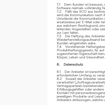
7.1 Dem Kunden ist bewusst, d
Software niemals vollständig feh
7.2 Fällt das SCO aus technis
wird die Kommunikation nach M
Umstände die Kommunikation u
ersatzweise per E-Mail oder te
aus welchem Rechtsgrund, sind
leitenden Angestellten oder sei
zur Last fallen.
7.3 Die Haftung des Anbieters 
Wiederherstellungsaufwand bes
Kunden eingetreten wäre.
7.4 Vorstehende Haftungsbesc
Produkthaftungsgesetz, für auf
zugesicherten Eigenschaft ber
Körper, Leben und Gesundheit.
8. Datenschutz
8.1 Der Anbieter ist berechti
erforderlichen Umfang zu verar
8.2 Soweit der Anbieter vere
verarbeitet („Auftragsverarbei
Vertragsparteien bestehenden V
Erfüllungsgehilfen oder andere
Kontakt mit personenbezogene
jeweiligen Produkte und Leist
Anbieters einbezogen, welche u