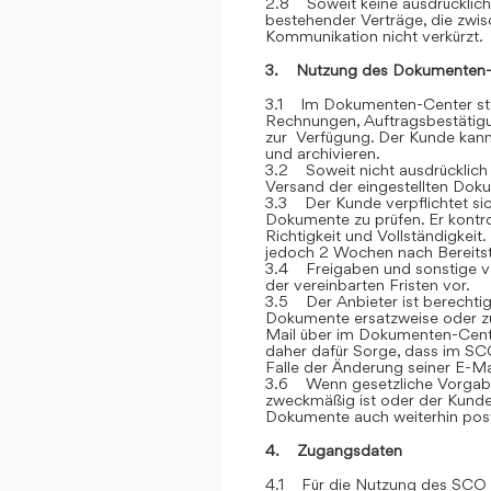
2.8 Soweit keine ausdrücklich
bestehender Verträge, die zwi
Kommunikation nicht verkürzt.
3. Nutzung des Dokumenten-
3.1 Im Dokumenten-Center stel
Rechnungen, Auftragsbestätigu
zur Verfügung. Der Kunde kann 
und archivieren.
3.2 Soweit nicht ausdrücklich 
Versand der eingestellten Dok
3.3 Der Kunde verpflichtet si
Dokumente zu prüfen. Er kontr
Richtigkeit und Vollständigkei
jedoch 2 Wochen nach Bereitstel
3.4 Freigaben und sonstige v
der vereinbarten Fristen vor.
3.5 Der Anbieter ist berechtig
Dokumente ersatzweise oder zu
Mail über im Dokumenten-Cente
daher dafür Sorge, dass im SCO
Falle der Änderung seiner E-Ma
3.6 Wenn gesetzliche Vorgabe
zweckmäßig ist oder der Kunde
Dokumente auch weiterhin post
4. Zugangsdaten
4.1 Für die Nutzung des SCO e