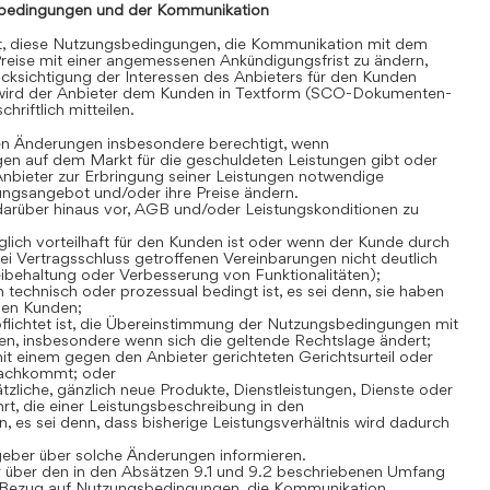
bedingungen und der Kommunikation
gt, diese Nutzungsbedingungen, die Kommunikation mit dem
reise mit einer angemessenen Ankündigungsfrist zu ändern,
cksichtigung der Interessen des Anbieters für den Kunden
 wird der Anbieter dem Kunden in Textform (SCO-Dokumenten-
hriftlich mitteilen.
en Änderungen insbesondere berechtigt, wenn
en auf dem Markt für die geschuldeten Leistungen gibt oder
Anbieter zur Erbringung seiner Leistungen notwendige
stungsangebot und/oder ihre Preise ändern.
darüber hinaus vor, AGB und/oder Leistungskonditionen zu
lich vorteilhaft für den Kunden ist oder wenn der Kunde durch
i Vertragsschluss getroffenen Vereinbarungen nicht deutlich
Beibehaltung oder Verbesserung von Funktionalitäten);
technisch oder prozessual bedingt ist, es sei denn, sie haben
den Kunden;
flichtet ist, die Übereinstimmung der Nutzungsbedingungen mit
n, insbesondere wenn sich die geltende Rechtslage ändert;
t einem gegen den Anbieter gerichteten Gerichtsurteil oder
nachkommt; oder
zliche, gänzlich neue Produkte, Dienstleistungen, Dienste oder
rt, die einer Leistungsbeschreibung in den
es sei denn, dass bisherige Leistungsverhältnis wird dadurch
geber über solche Änderungen informieren.
 über den in den Absätzen 9.1 und 9.2 beschriebenen Umfang
Bezug auf Nutzungsbedingungen, die Kommunikation,