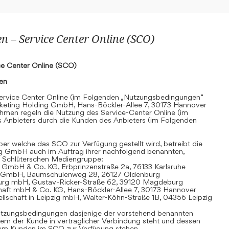
 – Service Center Online (SCO)
e Center Online (SCO)
nen
rvice Center Online (im Folgenden „Nutzungsbedingungen“
keting Holding GmbH, Hans-Böckler-Allee 7, 30173 Hannover
hmen regeln die Nutzung des Service-Center Online (im
 Anbieters durch die Kunden des Anbieters (im Folgenden
r welche das SCO zur Verfügung gestellt wird, betreibt die
g GmbH auch im Auftrag ihrer nachfolgend benannten,
 Schlüterschen Mediengruppe:
 GmbH & Co. KG, Erbprinzenstraße 2a, 76133 Karlsruhe
t GmbH, Baumschulenweg 28, 26127 Oldenburg
urg mbH, Gustav-Ricker-Straße 62, 39120 Magdeburg
chaft mbH & Co. KG, Hans-Böckler-Allee 7, 30173 Hannover
llschaft in Leipzig mbH, Walter-Köhn-Straße 1B, 04356 Leipzig
 Nutzungsbedingungen dasjenige der vorstehend benannten
em der Kunde in vertraglicher Verbindung steht und dessen
dem Kunden im SCO zur Verfügung stehen.