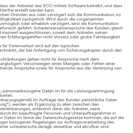
ass der Anbieter das SCO mittels Software betreibt, und dass
lerfrei erstellt werden kann.
chen Gründen aus oder verzögert sich die Kommunikation, so
öglichkeit nachgeholt. Wird durch die vorgenannten
nmöglich oder erheblich verzögert, wird die Kommunikation
lefonisch geführt. Schadensersatzansprüche des Kunden, gleich
 insoweit ausgeschlossen, soweit dem Anbieter, seinen
nen Erfüllungsgehilfen nicht Vorsatz oder grobe Fahrlässigkeit
für Datenverlust wird auf den typischen
chränkt, der bei Anfertigung von Sicherungskopien durch den
hränkungen gelten nicht für Ansprüche nach dem
 arglistigem Verschweigen eines Mangels oder Fehlen einer
uhende Ansprüche sowie für Ansprüche aus der Verletzung von
gt, personenbezogene Daten im für die Leistungserbringung
beiten.
inbarungsgemäß im Auftrage des Kunden persönliche Daten
tung“), werden als Ergänzung zu allen zwischen den
ereinbarungen, anlässlich derer der Anbieter, seine
 durch ihn beauftragte Personen und Unterauftragnehmer in
n Daten im Sinne der Datenschutzgesetze kommen, die auf die
ungen bezogenen Regelungen zur Auftragsverarbeitung des
nter schluetersche.de/agb einsehbar und abrufbar sind.