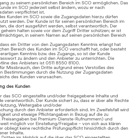
gang zu seinem persönlichen Bereich im SCO ermöglichen. Das
Kunde im SCO jederzeit selbst ändern, wozu er nach
aten verpflichtet ist.
des Kunden im SCO sowie die Zugangsdaten hierzu dürfen
tzt werden. Der Kunde ist für seinen persönlichen Bereich im
äten, die dort ausgeführt werden, selbst verantwortlich. Der
heim halten sowie vor dem Zugriff Dritter schützen; er ist
vollmächtigen, in seinem Namen auf seinen persönlichen Bereich
ass ein Dritter von den Zugangsdaten Kenntnis erlangt hat
chen Bereich des Kunden im SCO verschafft hat, oder besteht
erartigen Kenntnis bzw. des Zugangs, so ist der Kunde
 Passwort zu ändern und den Anbieter zu unterrichten. Die
line des Anbieters ist 0511 8550 8100.
für Missbrauch, den Dritte aufgrund eines Verstoßes des
en Bestimmungen durch die Nutzung der Zugangsdaten
eichs des Kunden verursachen.
ng des Kunden
 das SCO eingestellte und/oder freigegebene Inhalte und
de verantwortlich. Der Kunde sichert zu, dass er über alle Rechte
te Nutzung, Weitergabe und/oder
hung durch den Anbieter erforderlich sind. Im Zweifelsfall wird
igkeit und etwaige Pflichtangaben in Bezug auf die zu
. B. Preisangaben bei Premium-Dienste-Rufnummern) und
eit möglich vor Einstellung/Freigabe – von sich aus klären
r obliegt keine rechtliche Prüfungspflicht hinsichtlich durch den
ner Inhalte.
itten im Hinblick auf die über das SCO eingestellten