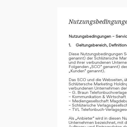
Nutzungsbedingungen
Nutzungsbedingungen – Servic
1. Geltungsbereich, Definitio
Diese Nutzungsbedingungen Se
genannt) der Schlütersche Mar
und ihrer verbundenen Unterne
Folgenden „SCO“ genannt) des
„Kunden“ genannt).
Das SCO und die Webseiten, übe
Schlütersche Marketing Holdin
verbundenen Unternehmen der
– G. Braun Telefonbuchverlage
– Kommunikation & Wirtschaf
– Mediengesellschaft Magdeb
– Schlütersche Verlagsgesells
– TVL Telefonbuch-Verlagsgese
Als „Anbieter“ wird in diesen
Unternehmen bezeichnet, mit d
Auftrags- und Eintragsdaten 