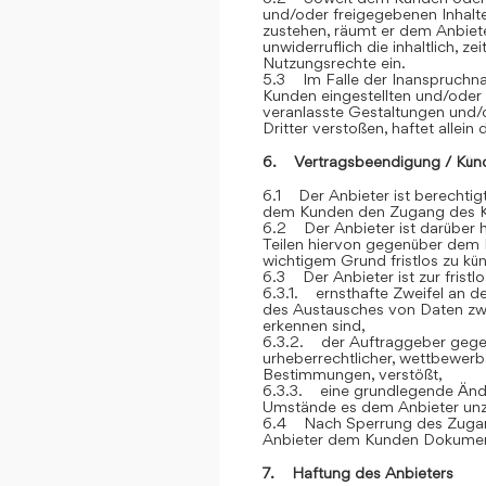
und/oder freigegebenen Inhalt
zustehen, räumt er dem Anbiete
unwiderruflich die inhaltlich, z
Nutzungsrechte ein.
5.3 Im Falle der Inanspruchna
Kunden eingestellten und/oder
veranlasste Gestaltungen und
Dritter verstoßen, haftet allein
6. Vertragsbeendigung / Kün
6.1 Der Anbieter ist berechtigt
dem Kunden den Zugang des K
6.2 Der Anbieter ist darüber h
Teilen hiervon gegenüber dem 
wichtigem Grund fristlos zu kü
6.3 Der Anbieter ist zur frist
6.3.1. ernsthafte Zweifel an der
des Austausches von Daten z
erkennen sind,
6.3.2. der Auftraggeber gegen
urheberrechtlicher, wettbewerb
Bestimmungen, verstößt,
6.3.3. eine grundlegende Ände
Umstände es dem Anbieter unz
6.4 Nach Sperrung des Zugan
Anbieter dem Kunden Dokument
7. Haftung des Anbieters