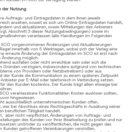
 der Nutzung
 Auftrags- und Eintragsdaten in dem ihnen jeweils
eich ansehen, soweit es sich um Online-Eintragsdaten handelt,
dern und aktualisieren, sowie Mitteilungen des Anbieters
(vgl. Abschnitt 3 dieser Nutzungsbedingungen) sowie im
gmaßnahmen veranlassen (alle Handlungen im Folgenden
 SCO vorgenommenen Änderungen und Aktualisierungen
r Regel innerhalb von 5 Werktagen, wobei sich der Verlag eine
ine erneute Änderung der Eintragsdaten im SCO ist erst nach
en Änderung möglich.
nd ausfallen oder nicht erreichbar sein oder sich die
n Gründen verzögern, insbesondere aufgrund von technischen
robleme von Providern oder Netzbetreibern) oder aus
rd der Kunde die Kommunikation zu einem späteren Zeitpunkt
Anbieter per E-Mail oder telefonisch in Verbindung setzen.
r den Kunden kostenlos. Der Kunde trägt allein etwaige bei
bühren.
CO veranlassbare Funktionalitäten Kosten auslösen sollten,
 zuvor hingewiesen.
t ausschließlich unternehmerischen Kunden offen.
, wer bei Abschluss eines Rechtsgeschäfts in Ausübung seiner
n beruflichen Tätigkeit handelt.
t, aber nicht verpflichtet, Änderungen von Auftrags- und
stellungen des Kunden vor Ihrer Bearbeitung zu prüfen und nur
usetzen und/oder zu veröffentlichen, die nicht gegen das
m Kunden getroffenen Vereinbarungen verstoßen.