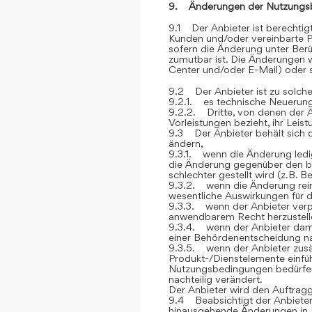
9. Änderungen der Nutzungs
9.1 Der Anbieter ist berechti
Kunden und/oder vereinbarte P
sofern die Änderung unter Berü
zumutbar ist. Die Änderungen
Center und/oder E-Mail) oder sc
9.2 Der Anbieter ist zu solch
9.2.1. es technische Neuerung
9.2.2. Dritte, von denen der 
Vorleistungen bezieht, ihr Lei
9.3 Der Anbieter behält sich 
ändern,
9.3.1. wenn die Änderung ledig
die Änderung gegenüber den be
schlechter gestellt wird (z.B. 
9.3.2. wenn die Änderung rein 
wesentliche Auswirkungen für 
9.3.3. wenn der Anbieter verp
anwendbarem Recht herzustelle
9.3.4. wenn der Anbieter dami
einer Behördenentscheidung 
9.3.5. wenn der Anbieter zusät
Produkt-/Dienstelemente einfüh
Nutzungsbedingungen bedürfen, 
nachteilig verändert.
Der Anbieter wird den Auftrag
9.4 Beabsichtigt der Anbieter
hinausgehende Änderungen in 