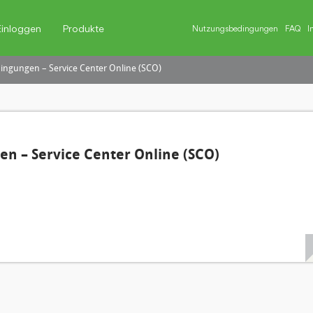
Einloggen
Produkte
Nutzungsbedingungen
FAQ
I
ngungen – Service Center Online (SCO)
n – Service Center Online (SCO)