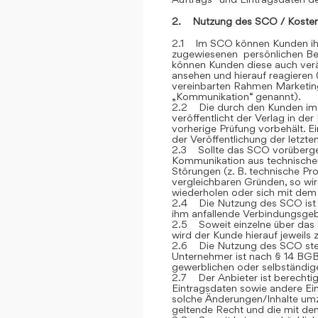
2. Nutzung des SCO / Kosten
2.1 Im SCO können Kunden ihre
zugewiesenen persönlichen Ber
können Kunden diese auch verän
ansehen und hierauf reagieren 
vereinbarten Rahmen Marketin
„Kommunikation“ genannt).
2.2 Die durch den Kunden im
veröffentlicht der Verlag in de
vorherige Prüfung vorbehält. E
der Veröffentlichung der letzt
2.3 Sollte das SCO vorübergehe
Kommunikation aus technische
Störungen (z. B. technische P
vergleichbaren Gründen, so wi
wiederholen oder sich mit dem 
2.4 Die Nutzung des SCO ist fü
ihm anfallende Verbindungsge
2.5 Soweit einzelne über das S
wird der Kunde hierauf jeweils
2.6 Die Nutzung des SCO steh
Unternehmer ist nach § 14 BGB
gewerblichen oder selbständige
2.7 Der Anbieter ist berechtig
Eintragsdaten sowie andere Ein
solche Änderungen/Inhalte umz
geltende Recht und die mit de