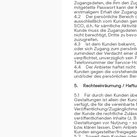
Zugangsdaten, die ihm den Zu
mitgeteilte Passwort kann der 
erstmaligem Erhalt der Zugangsd
4.2 Der persönliche Bereich 
ausschließlich vom Kunden genu
SCO, d.h. für sämtliche Aktivit
Kunde muss die Zugangsdaten ge
nicht berechtigt, Dritte zu be
zuzugreifen.
4.3 Ist dem Kunden bekannt, d
oder sich Zugang zum persönli
zumindest der Verdacht einer d
verpflichtet, unverzüglich sein
Telefonnummer der Service-Hot
4.4 Der Anbieter haftet nicht 
Kunden gegen die vorstehend
und/oder des persönlichen Ber
5. Rechteeinräumung / Haftu
5.1 Für durch den Kunden über
Gestaltungen ist allein der Kun
verfügt, die für die vereinbar
Veröffentlichung/Zugänglichmac
der Kunde die rechtliche Zuläss
veröffentlichenden Inhalte (z
Gestaltungen vor Nutzung – sow
bzw. klären lassen. Dem Anbiete
Kunden eingestellter/freigegebe
5.2 Soweit dem Kunden oder Dr