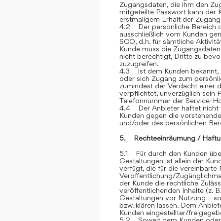
Zugangsdaten, die ihm den Zu
mitgeteilte Passwort kann der 
erstmaligem Erhalt der Zugangsd
4.2 Der persönliche Bereich 
ausschließlich vom Kunden genu
SCO, d.h. für sämtliche Aktivit
Kunde muss die Zugangsdaten ge
nicht berechtigt, Dritte zu be
zuzugreifen.
4.3 Ist dem Kunden bekannt, d
oder sich Zugang zum persönli
zumindest der Verdacht einer d
verpflichtet, unverzüglich sein
Telefonnummer der Service-Hot
4.4 Der Anbieter haftet nicht 
Kunden gegen die vorstehend
und/oder des persönlichen Ber
5. Rechteeinräumung / Haftu
5.1 Für durch den Kunden über
Gestaltungen ist allein der Kun
verfügt, die für die vereinbar
Veröffentlichung/Zugänglichmac
der Kunde die rechtliche Zuläss
veröffentlichenden Inhalte (z
Gestaltungen vor Nutzung – sow
bzw. klären lassen. Dem Anbiete
Kunden eingestellter/freigegebe
5.2 Soweit dem Kunden oder Dr