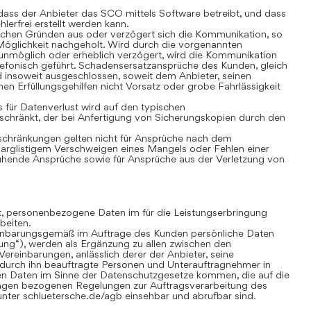
ass der Anbieter das SCO mittels Software betreibt, und dass
lerfrei erstellt werden kann.
chen Gründen aus oder verzögert sich die Kommunikation, so
öglichkeit nachgeholt. Wird durch die vorgenannten
nmöglich oder erheblich verzögert, wird die Kommunikation
lefonisch geführt. Schadensersatzansprüche des Kunden, gleich
 insoweit ausgeschlossen, soweit dem Anbieter, seinen
nen Erfüllungsgehilfen nicht Vorsatz oder grobe Fahrlässigkeit
für Datenverlust wird auf den typischen
chränkt, der bei Anfertigung von Sicherungskopien durch den
hränkungen gelten nicht für Ansprüche nach dem
 arglistigem Verschweigen eines Mangels oder Fehlen einer
uhende Ansprüche sowie für Ansprüche aus der Verletzung von
gt, personenbezogene Daten im für die Leistungserbringung
beiten.
inbarungsgemäß im Auftrage des Kunden persönliche Daten
tung“), werden als Ergänzung zu allen zwischen den
ereinbarungen, anlässlich derer der Anbieter, seine
 durch ihn beauftragte Personen und Unterauftragnehmer in
n Daten im Sinne der Datenschutzgesetze kommen, die auf die
ungen bezogenen Regelungen zur Auftragsverarbeitung des
nter schluetersche.de/agb einsehbar und abrufbar sind.