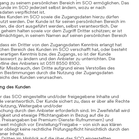
gang zu seinem persönlichen Bereich im SCO ermöglichen. Das
Kunde im SCO jederzeit selbst ändern, wozu er nach
aten verpflichtet ist.
des Kunden im SCO sowie die Zugangsdaten hierzu dürfen
tzt werden. Der Kunde ist für seinen persönlichen Bereich im
äten, die dort ausgeführt werden, selbst verantwortlich. Der
heim halten sowie vor dem Zugriff Dritter schützen; er ist
vollmächtigen, in seinem Namen auf seinen persönlichen Bereich
ass ein Dritter von den Zugangsdaten Kenntnis erlangt hat
chen Bereich des Kunden im SCO verschafft hat, oder besteht
erartigen Kenntnis bzw. des Zugangs, so ist der Kunde
 Passwort zu ändern und den Anbieter zu unterrichten. Die
line des Anbieters ist 0511 8550 8100.
für Missbrauch, den Dritte aufgrund eines Verstoßes des
en Bestimmungen durch die Nutzung der Zugangsdaten
eichs des Kunden verursachen.
ng des Kunden
 das SCO eingestellte und/oder freigegebene Inhalte und
de verantwortlich. Der Kunde sichert zu, dass er über alle Rechte
te Nutzung, Weitergabe und/oder
hung durch den Anbieter erforderlich sind. Im Zweifelsfall wird
igkeit und etwaige Pflichtangaben in Bezug auf die zu
. B. Preisangaben bei Premium-Dienste-Rufnummern) und
eit möglich vor Einstellung/Freigabe – von sich aus klären
r obliegt keine rechtliche Prüfungspflicht hinsichtlich durch den
ner Inhalte.
itten im Hinblick auf die über das SCO eingestellten