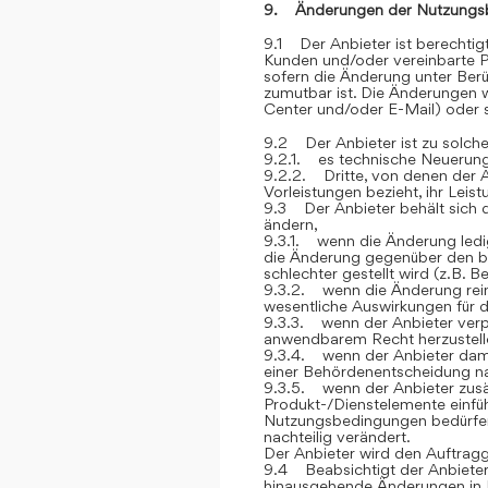
9. Änderungen der Nutzungs
9.1 Der Anbieter ist berechti
Kunden und/oder vereinbarte P
sofern die Änderung unter Berü
zumutbar ist. Die Änderungen
Center und/oder E-Mail) oder sc
9.2 Der Anbieter ist zu solch
9.2.1. es technische Neuerung
9.2.2. Dritte, von denen der 
Vorleistungen bezieht, ihr Lei
9.3 Der Anbieter behält sich 
ändern,
9.3.1. wenn die Änderung ledig
die Änderung gegenüber den be
schlechter gestellt wird (z.B. 
9.3.2. wenn die Änderung rein 
wesentliche Auswirkungen für 
9.3.3. wenn der Anbieter verp
anwendbarem Recht herzustelle
9.3.4. wenn der Anbieter dami
einer Behördenentscheidung 
9.3.5. wenn der Anbieter zusät
Produkt-/Dienstelemente einfüh
Nutzungsbedingungen bedürfen, 
nachteilig verändert.
Der Anbieter wird den Auftrag
9.4 Beabsichtigt der Anbieter
hinausgehende Änderungen in 