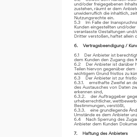
und/oder freigegebenen Inhalt
zustehen, räumt er dem Anbiete
unwiderruflich die inhaltlich, z
Nutzungsrechte ein.
5.3 Im Falle der Inanspruchna
Kunden eingestellten und/oder
veranlasste Gestaltungen und
Dritter verstoßen, haftet allein
6. Vertragsbeendigung / Kün
6.1 Der Anbieter ist berechtigt
dem Kunden den Zugang des K
6.2 Der Anbieter ist darüber h
Teilen hiervon gegenüber dem 
wichtigem Grund fristlos zu kü
6.3 Der Anbieter ist zur frist
6.3.1. ernsthafte Zweifel an der
des Austausches von Daten z
erkennen sind,
6.3.2. der Auftraggeber gegen
urheberrechtlicher, wettbewerb
Bestimmungen, verstößt,
6.3.3. eine grundlegende Ände
Umstände es dem Anbieter unz
6.4 Nach Sperrung des Zugan
Anbieter dem Kunden Dokument
7. Haftung des Anbieters