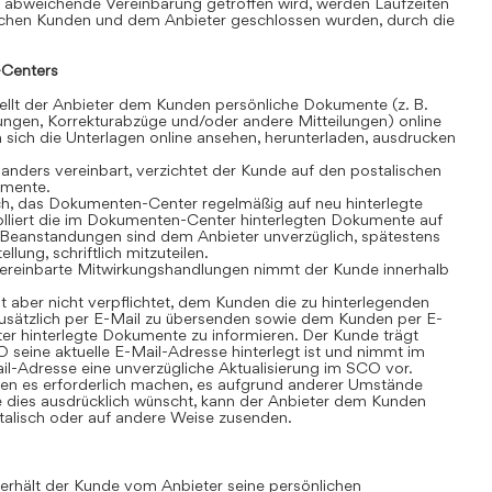
 abweichende Vereinbarung getroffen wird, werden Laufzeiten
schen Kunden und dem Anbieter geschlossen wurden, durch die
Centers
lt der Anbieter dem Kunden persönliche Dokumente (z. B.
ngen, Korrekturabzüge und/oder andere Mitteilungen) online
sich die Unterlagen online ansehen, herunterladen, ausdrucken
anders vereinbart, verzichtet der Kunde auf den postalischen
umente.
ch, das Dokumenten-Center regelmäßig auf neu hinterlegte
olliert die im Dokumenten-Center hinterlegten Dokumente auf
t. Beanstandungen sind dem Anbieter unverzüglich, spätestens
lung, schriftlich mitzuteilen.
ereinbarte Mitwirkungshandlungen nimmt der Kunde innerhalb
t aber nicht verpflichtet, dem Kunden die zu hinterlegenden
sätzlich per E-Mail zu übersenden sowie dem Kunden per E-
r hinterlegte Dokumente zu informieren. Der Kunde trägt
 seine aktuelle E-Mail-Adresse hinterlegt ist und nimmt im
il-Adresse eine unverzügliche Aktualisierung im SCO vor.
n es erforderlich machen, es aufgrund anderer Umstände
 dies ausdrücklich wünscht, kann der Anbieter dem Kunden
alisch oder auf andere Weise zusenden.
rhält der Kunde vom Anbieter seine persönlichen