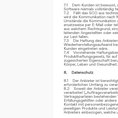
7.1 Dem Kunden ist bewusst, d
Software niemals vollständig feh
7.2 Fällt das SCO aus technis
wird die Kommunikation nach M
Umstände die Kommunikation u
ersatzweise per E-Mail oder te
aus welchem Rechtsgrund, sind
leitenden Angestellten oder sei
zur Last fallen.
7.3 Die Haftung des Anbieters 
Wiederherstellungsaufwand bes
Kunden eingetreten wäre.
7.4 Vorstehende Haftungsbesc
Produkthaftungsgesetz, für auf
zugesicherten Eigenschaft ber
Körper, Leben und Gesundheit.
8. Datenschutz
8.1 Der Anbieter ist berechti
erforderlichen Umfang zu verar
8.2 Soweit der Anbieter vere
verarbeitet („Auftragsverarbei
Vertragsparteien bestehenden V
Erfüllungsgehilfen oder andere
Kontakt mit personenbezogene
jeweiligen Produkte und Leist
Anbieters einbezogen, welche u