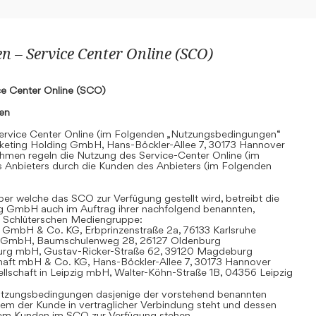
 – Service Center Online (SCO)
e Center Online (SCO)
nen
rvice Center Online (im Folgenden „Nutzungsbedingungen“
keting Holding GmbH, Hans-Böckler-Allee 7, 30173 Hannover
hmen regeln die Nutzung des Service-Center Online (im
 Anbieters durch die Kunden des Anbieters (im Folgenden
r welche das SCO zur Verfügung gestellt wird, betreibt die
g GmbH auch im Auftrag ihrer nachfolgend benannten,
 Schlüterschen Mediengruppe:
 GmbH & Co. KG, Erbprinzenstraße 2a, 76133 Karlsruhe
t GmbH, Baumschulenweg 28, 26127 Oldenburg
urg mbH, Gustav-Ricker-Straße 62, 39120 Magdeburg
chaft mbH & Co. KG, Hans-Böckler-Allee 7, 30173 Hannover
llschaft in Leipzig mbH, Walter-Köhn-Straße 1B, 04356 Leipzig
 Nutzungsbedingungen dasjenige der vorstehend benannten
em der Kunde in vertraglicher Verbindung steht und dessen
dem Kunden im SCO zur Verfügung stehen.