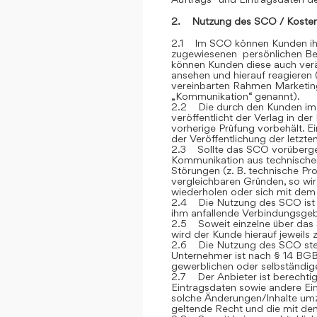
2. Nutzung des SCO / Kosten
2.1 Im SCO können Kunden ihre
zugewiesenen persönlichen Ber
können Kunden diese auch verän
ansehen und hierauf reagieren 
vereinbarten Rahmen Marketin
„Kommunikation“ genannt).
2.2 Die durch den Kunden im
veröffentlicht der Verlag in de
vorherige Prüfung vorbehält. E
der Veröffentlichung der letzt
2.3 Sollte das SCO vorübergehe
Kommunikation aus technische
Störungen (z. B. technische P
vergleichbaren Gründen, so wi
wiederholen oder sich mit dem 
2.4 Die Nutzung des SCO ist fü
ihm anfallende Verbindungsge
2.5 Soweit einzelne über das S
wird der Kunde hierauf jeweils
2.6 Die Nutzung des SCO steh
Unternehmer ist nach § 14 BGB
gewerblichen oder selbständige
2.7 Der Anbieter ist berechtig
Eintragsdaten sowie andere Ein
solche Änderungen/Inhalte umz
geltende Recht und die mit de