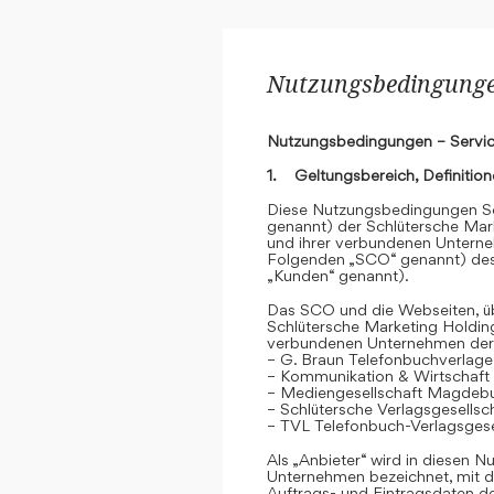
Nutzungsbedingungen
Nutzungsbedingungen – Servic
1. Geltungsbereich, Definitio
Diese Nutzungsbedingungen Se
genannt) der Schlütersche Mar
und ihrer verbundenen Unterne
Folgenden „SCO“ genannt) des
„Kunden“ genannt).
Das SCO und die Webseiten, übe
Schlütersche Marketing Holdin
verbundenen Unternehmen der
– G. Braun Telefonbuchverlage
– Kommunikation & Wirtschaf
– Mediengesellschaft Magdeb
– Schlütersche Verlagsgesells
– TVL Telefonbuch-Verlagsgese
Als „Anbieter“ wird in diesen
Unternehmen bezeichnet, mit d
Auftrags- und Eintragsdaten 