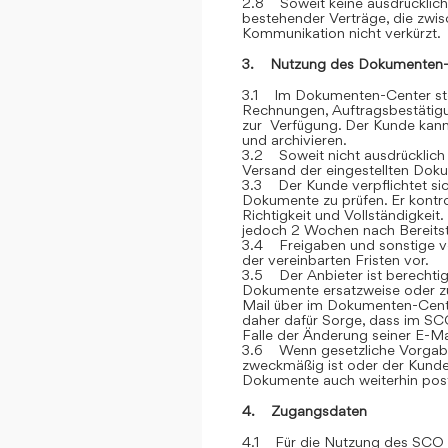
2.8 Soweit keine ausdrücklich
bestehender Verträge, die zwi
Kommunikation nicht verkürzt.
3. Nutzung des Dokumenten-
3.1 Im Dokumenten-Center stel
Rechnungen, Auftragsbestätigu
zur Verfügung. Der Kunde kann 
und archivieren.
3.2 Soweit nicht ausdrücklich 
Versand der eingestellten Dok
3.3 Der Kunde verpflichtet si
Dokumente zu prüfen. Er kontr
Richtigkeit und Vollständigkei
jedoch 2 Wochen nach Bereitstel
3.4 Freigaben und sonstige v
der vereinbarten Fristen vor.
3.5 Der Anbieter ist berechtig
Dokumente ersatzweise oder zu
Mail über im Dokumenten-Cente
daher dafür Sorge, dass im SCO
Falle der Änderung seiner E-Ma
3.6 Wenn gesetzliche Vorgabe
zweckmäßig ist oder der Kunde
Dokumente auch weiterhin post
4. Zugangsdaten
4.1 Für die Nutzung des SCO e