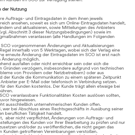
 der Nutzung
 Auftrags- und Eintragsdaten in dem ihnen jeweils
eich ansehen, soweit es sich um Online-Eintragsdaten handelt,
dern und aktualisieren, sowie Mitteilungen des Anbieters
(vgl. Abschnitt 3 dieser Nutzungsbedingungen) sowie im
gmaßnahmen veranlassen (alle Handlungen im Folgenden
 SCO vorgenommenen Änderungen und Aktualisierungen
r Regel innerhalb von 5 Werktagen, wobei sich der Verlag eine
ine erneute Änderung der Eintragsdaten im SCO ist erst nach
en Änderung möglich.
nd ausfallen oder nicht erreichbar sein oder sich die
n Gründen verzögern, insbesondere aufgrund von technischen
robleme von Providern oder Netzbetreibern) oder aus
rd der Kunde die Kommunikation zu einem späteren Zeitpunkt
Anbieter per E-Mail oder telefonisch in Verbindung setzen.
r den Kunden kostenlos. Der Kunde trägt allein etwaige bei
bühren.
CO veranlassbare Funktionalitäten Kosten auslösen sollten,
 zuvor hingewiesen.
t ausschließlich unternehmerischen Kunden offen.
, wer bei Abschluss eines Rechtsgeschäfts in Ausübung seiner
n beruflichen Tätigkeit handelt.
t, aber nicht verpflichtet, Änderungen von Auftrags- und
stellungen des Kunden vor Ihrer Bearbeitung zu prüfen und nur
usetzen und/oder zu veröffentlichen, die nicht gegen das
m Kunden getroffenen Vereinbarungen verstoßen.