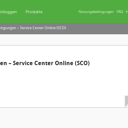
Einloggen
Produkte
Nutzungsbedingungen
FAQ
I
ngungen – Service Center Online (SCO)
n – Service Center Online (SCO)