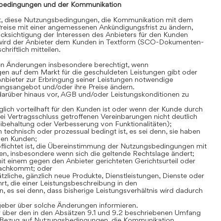
bedingungen und der Kommunikation
gt, diese Nutzungsbedingungen, die Kommunikation mit dem
reise mit einer angemessenen Ankündigungsfrist zu ändern,
cksichtigung der Interessen des Anbieters für den Kunden
 wird der Anbieter dem Kunden in Textform (SCO-Dokumenten-
hriftlich mitteilen.
en Änderungen insbesondere berechtigt, wenn
en auf dem Markt für die geschuldeten Leistungen gibt oder
Anbieter zur Erbringung seiner Leistungen notwendige
stungsangebot und/oder ihre Preise ändern.
darüber hinaus vor, AGB und/oder Leistungskonditionen zu
lich vorteilhaft für den Kunden ist oder wenn der Kunde durch
i Vertragsschluss getroffenen Vereinbarungen nicht deutlich
Beibehaltung oder Verbesserung von Funktionalitäten);
technisch oder prozessual bedingt ist, es sei denn, sie haben
den Kunden;
flichtet ist, die Übereinstimmung der Nutzungsbedingungen mit
n, insbesondere wenn sich die geltende Rechtslage ändert;
t einem gegen den Anbieter gerichteten Gerichtsurteil oder
nachkommt; oder
zliche, gänzlich neue Produkte, Dienstleistungen, Dienste oder
rt, die einer Leistungsbeschreibung in den
es sei denn, dass bisherige Leistungsverhältnis wird dadurch
geber über solche Änderungen informieren.
 über den in den Absätzen 9.1 und 9.2 beschriebenen Umfang
Bezug auf Nutzungsbedingungen, die Kommunikation,