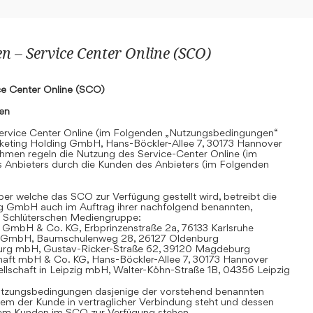
 – Service Center Online (SCO)
e Center Online (SCO)
nen
rvice Center Online (im Folgenden „Nutzungsbedingungen“
keting Holding GmbH, Hans-Böckler-Allee 7, 30173 Hannover
hmen regeln die Nutzung des Service-Center Online (im
 Anbieters durch die Kunden des Anbieters (im Folgenden
r welche das SCO zur Verfügung gestellt wird, betreibt die
g GmbH auch im Auftrag ihrer nachfolgend benannten,
 Schlüterschen Mediengruppe:
 GmbH & Co. KG, Erbprinzenstraße 2a, 76133 Karlsruhe
t GmbH, Baumschulenweg 28, 26127 Oldenburg
urg mbH, Gustav-Ricker-Straße 62, 39120 Magdeburg
chaft mbH & Co. KG, Hans-Böckler-Allee 7, 30173 Hannover
llschaft in Leipzig mbH, Walter-Köhn-Straße 1B, 04356 Leipzig
 Nutzungsbedingungen dasjenige der vorstehend benannten
em der Kunde in vertraglicher Verbindung steht und dessen
dem Kunden im SCO zur Verfügung stehen.