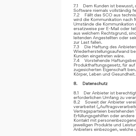
7.1 Dem Kunden ist bewusst, d
Software niemals vollständig feh
7.2 Fällt das SCO aus technis
wird die Kommunikation nach M
Umstände die Kommunikation u
ersatzweise per E-Mail oder te
aus welchem Rechtsgrund, sind
leitenden Angestellten oder sei
zur Last fallen.
7.3 Die Haftung des Anbieters 
Wiederherstellungsaufwand bes
Kunden eingetreten wäre.
7.4 Vorstehende Haftungsbesc
Produkthaftungsgesetz, für auf
zugesicherten Eigenschaft ber
Körper, Leben und Gesundheit.
8. Datenschutz
8.1 Der Anbieter ist berechti
erforderlichen Umfang zu verar
8.2 Soweit der Anbieter vere
verarbeitet („Auftragsverarbei
Vertragsparteien bestehenden V
Erfüllungsgehilfen oder andere
Kontakt mit personenbezogene
jeweiligen Produkte und Leist
Anbieters einbezogen, welche u