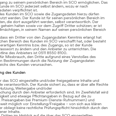
gang zu seinem persönlichen Bereich im SCO ermöglichen. Das
Kunde im SCO jederzeit selbst ändern, wozu er nach
aten verpflichtet ist.
des Kunden im SCO sowie die Zugangsdaten hierzu dürfen
tzt werden. Der Kunde ist für seinen persönlichen Bereich im
äten, die dort ausgeführt werden, selbst verantwortlich. Der
heim halten sowie vor dem Zugriff Dritter schützen; er ist
vollmächtigen, in seinem Namen auf seinen persönlichen Bereich
ass ein Dritter von den Zugangsdaten Kenntnis erlangt hat
chen Bereich des Kunden im SCO verschafft hat, oder besteht
erartigen Kenntnis bzw. des Zugangs, so ist der Kunde
 Passwort zu ändern und den Anbieter zu unterrichten. Die
line des Anbieters ist 0511 8550 8100.
für Missbrauch, den Dritte aufgrund eines Verstoßes des
en Bestimmungen durch die Nutzung der Zugangsdaten
eichs des Kunden verursachen.
ng des Kunden
 das SCO eingestellte und/oder freigegebene Inhalte und
de verantwortlich. Der Kunde sichert zu, dass er über alle Rechte
te Nutzung, Weitergabe und/oder
hung durch den Anbieter erforderlich sind. Im Zweifelsfall wird
igkeit und etwaige Pflichtangaben in Bezug auf die zu
. B. Preisangaben bei Premium-Dienste-Rufnummern) und
eit möglich vor Einstellung/Freigabe – von sich aus klären
r obliegt keine rechtliche Prüfungspflicht hinsichtlich durch den
ner Inhalte.
itten im Hinblick auf die über das SCO eingestellten