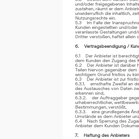
und/oder freigegebenen Inhalt
zustehen, räumt er dem Anbiete
unwiderruflich die inhaltlich, z
Nutzungsrechte ein.
5.3 Im Falle der Inanspruchna
Kunden eingestellten und/oder
veranlasste Gestaltungen und
Dritter verstoßen, haftet allein
6. Vertragsbeendigung / Kün
6.1 Der Anbieter ist berechtigt
dem Kunden den Zugang des K
6.2 Der Anbieter ist darüber h
Teilen hiervon gegenüber dem 
wichtigem Grund fristlos zu kü
6.3 Der Anbieter ist zur frist
6.3.1. ernsthafte Zweifel an der
des Austausches von Daten z
erkennen sind,
6.3.2. der Auftraggeber gegen
urheberrechtlicher, wettbewerb
Bestimmungen, verstößt,
6.3.3. eine grundlegende Ände
Umstände es dem Anbieter unz
6.4 Nach Sperrung des Zugan
Anbieter dem Kunden Dokument
7. Haftung des Anbieters