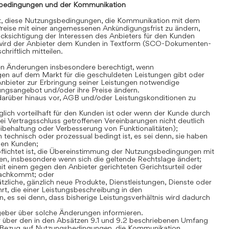
bedingungen und der Kommunikation
gt, diese Nutzungsbedingungen, die Kommunikation mit dem
reise mit einer angemessenen Ankündigungsfrist zu ändern,
cksichtigung der Interessen des Anbieters für den Kunden
 wird der Anbieter dem Kunden in Textform (SCO-Dokumenten-
hriftlich mitteilen.
en Änderungen insbesondere berechtigt, wenn
en auf dem Markt für die geschuldeten Leistungen gibt oder
Anbieter zur Erbringung seiner Leistungen notwendige
stungsangebot und/oder ihre Preise ändern.
darüber hinaus vor, AGB und/oder Leistungskonditionen zu
lich vorteilhaft für den Kunden ist oder wenn der Kunde durch
i Vertragsschluss getroffenen Vereinbarungen nicht deutlich
Beibehaltung oder Verbesserung von Funktionalitäten);
technisch oder prozessual bedingt ist, es sei denn, sie haben
den Kunden;
flichtet ist, die Übereinstimmung der Nutzungsbedingungen mit
n, insbesondere wenn sich die geltende Rechtslage ändert;
t einem gegen den Anbieter gerichteten Gerichtsurteil oder
nachkommt; oder
zliche, gänzlich neue Produkte, Dienstleistungen, Dienste oder
rt, die einer Leistungsbeschreibung in den
es sei denn, dass bisherige Leistungsverhältnis wird dadurch
geber über solche Änderungen informieren.
 über den in den Absätzen 9.1 und 9.2 beschriebenen Umfang
Bezug auf Nutzungsbedingungen, die Kommunikation,