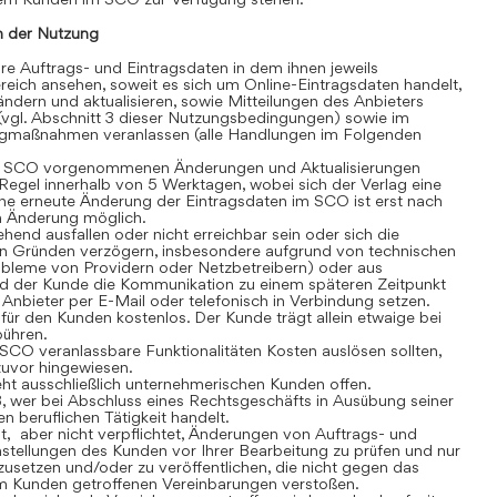
 der Nutzung
 Auftrags- und Eintragsdaten in dem ihnen jeweils
eich ansehen, soweit es sich um Online-Eintragsdaten handelt,
dern und aktualisieren, sowie Mitteilungen des Anbieters
(vgl. Abschnitt 3 dieser Nutzungsbedingungen) sowie im
gmaßnahmen veranlassen (alle Handlungen im Folgenden
 SCO vorgenommenen Änderungen und Aktualisierungen
r Regel innerhalb von 5 Werktagen, wobei sich der Verlag eine
ine erneute Änderung der Eintragsdaten im SCO ist erst nach
en Änderung möglich.
nd ausfallen oder nicht erreichbar sein oder sich die
n Gründen verzögern, insbesondere aufgrund von technischen
robleme von Providern oder Netzbetreibern) oder aus
rd der Kunde die Kommunikation zu einem späteren Zeitpunkt
Anbieter per E-Mail oder telefonisch in Verbindung setzen.
r den Kunden kostenlos. Der Kunde trägt allein etwaige bei
bühren.
CO veranlassbare Funktionalitäten Kosten auslösen sollten,
 zuvor hingewiesen.
t ausschließlich unternehmerischen Kunden offen.
, wer bei Abschluss eines Rechtsgeschäfts in Ausübung seiner
n beruflichen Tätigkeit handelt.
t, aber nicht verpflichtet, Änderungen von Auftrags- und
stellungen des Kunden vor Ihrer Bearbeitung zu prüfen und nur
usetzen und/oder zu veröffentlichen, die nicht gegen das
m Kunden getroffenen Vereinbarungen verstoßen.