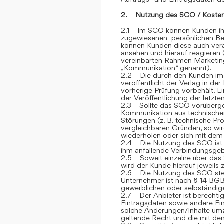
2. Nutzung des SCO / Kosten
2.1 Im SCO können Kunden ihre
zugewiesenen persönlichen Ber
können Kunden diese auch verän
ansehen und hierauf reagieren 
vereinbarten Rahmen Marketin
„Kommunikation“ genannt).
2.2 Die durch den Kunden im
veröffentlicht der Verlag in de
vorherige Prüfung vorbehält. E
der Veröffentlichung der letzt
2.3 Sollte das SCO vorübergehe
Kommunikation aus technische
Störungen (z. B. technische P
vergleichbaren Gründen, so wi
wiederholen oder sich mit dem 
2.4 Die Nutzung des SCO ist fü
ihm anfallende Verbindungsge
2.5 Soweit einzelne über das S
wird der Kunde hierauf jeweils
2.6 Die Nutzung des SCO steh
Unternehmer ist nach § 14 BGB
gewerblichen oder selbständige
2.7 Der Anbieter ist berechtig
Eintragsdaten sowie andere Ein
solche Änderungen/Inhalte umz
geltende Recht und die mit de