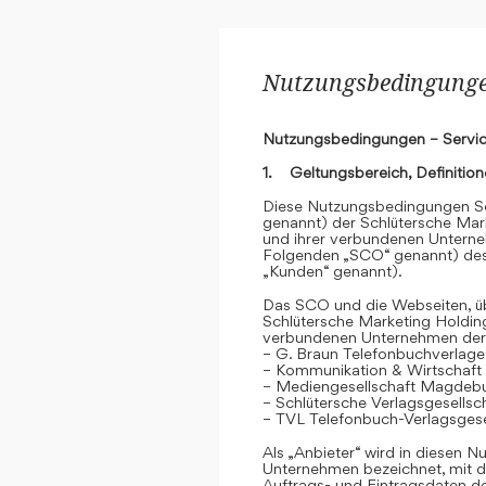
Nutzungsbedingungen
Nutzungsbedingungen – Servic
1. Geltungsbereich, Definitio
Diese Nutzungsbedingungen Se
genannt) der Schlütersche Mar
und ihrer verbundenen Unterne
Folgenden „SCO“ genannt) des
„Kunden“ genannt).
Das SCO und die Webseiten, übe
Schlütersche Marketing Holdin
verbundenen Unternehmen der
– G. Braun Telefonbuchverlage
– Kommunikation & Wirtschaf
– Mediengesellschaft Magdeb
– Schlütersche Verlagsgesells
– TVL Telefonbuch-Verlagsgese
Als „Anbieter“ wird in diesen
Unternehmen bezeichnet, mit d
Auftrags- und Eintragsdaten 