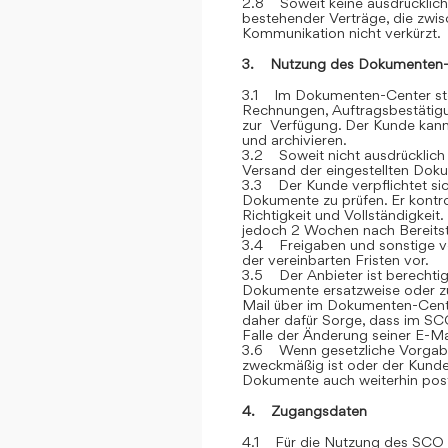
2.8 Soweit keine ausdrücklich
bestehender Verträge, die zwi
Kommunikation nicht verkürzt.
3. Nutzung des Dokumenten-
3.1 Im Dokumenten-Center stel
Rechnungen, Auftragsbestätigu
zur Verfügung. Der Kunde kann 
und archivieren.
3.2 Soweit nicht ausdrücklich 
Versand der eingestellten Dok
3.3 Der Kunde verpflichtet si
Dokumente zu prüfen. Er kontr
Richtigkeit und Vollständigkei
jedoch 2 Wochen nach Bereitstel
3.4 Freigaben und sonstige v
der vereinbarten Fristen vor.
3.5 Der Anbieter ist berechtig
Dokumente ersatzweise oder zu
Mail über im Dokumenten-Cente
daher dafür Sorge, dass im SCO
Falle der Änderung seiner E-Ma
3.6 Wenn gesetzliche Vorgabe
zweckmäßig ist oder der Kunde
Dokumente auch weiterhin post
4. Zugangsdaten
4.1 Für die Nutzung des SCO e