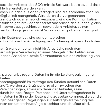
ass der Anbieter das SCO mittels Software betreibt, und dass
lerfrei erstellt werden kann.
chen Gründen aus oder verzögert sich die Kommunikation, so
öglichkeit nachgeholt. Wird durch die vorgenannten
nmöglich oder erheblich verzögert, wird die Kommunikation
lefonisch geführt. Schadensersatzansprüche des Kunden, gleich
 insoweit ausgeschlossen, soweit dem Anbieter, seinen
nen Erfüllungsgehilfen nicht Vorsatz oder grobe Fahrlässigkeit
für Datenverlust wird auf den typischen
chränkt, der bei Anfertigung von Sicherungskopien durch den
hränkungen gelten nicht für Ansprüche nach dem
 arglistigem Verschweigen eines Mangels oder Fehlen einer
uhende Ansprüche sowie für Ansprüche aus der Verletzung von
gt, personenbezogene Daten im für die Leistungserbringung
beiten.
inbarungsgemäß im Auftrage des Kunden persönliche Daten
tung“), werden als Ergänzung zu allen zwischen den
ereinbarungen, anlässlich derer der Anbieter, seine
 durch ihn beauftragte Personen und Unterauftragnehmer in
n Daten im Sinne der Datenschutzgesetze kommen, die auf die
ungen bezogenen Regelungen zur Auftragsverarbeitung des
nter schluetersche.de/agb einsehbar und abrufbar sind.