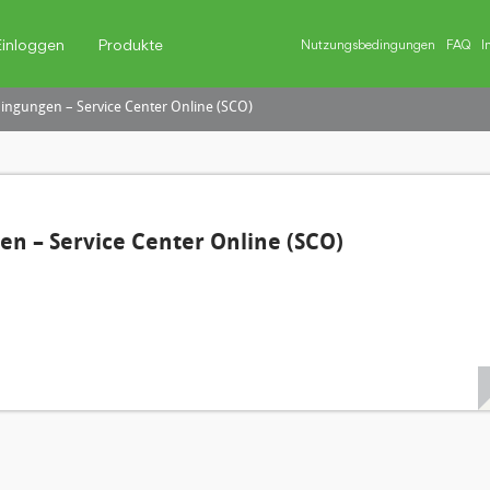
Einloggen
Produkte
Nutzungsbedingungen
FAQ
I
ngungen – Service Center Online (SCO)
n – Service Center Online (SCO)