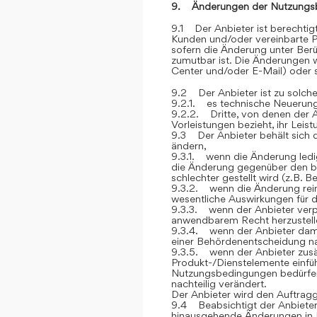
9. Änderungen der Nutzungs
9.1 Der Anbieter ist berechti
Kunden und/oder vereinbarte P
sofern die Änderung unter Berü
zumutbar ist. Die Änderungen
Center und/oder E-Mail) oder sc
9.2 Der Anbieter ist zu solch
9.2.1. es technische Neuerung
9.2.2. Dritte, von denen der 
Vorleistungen bezieht, ihr Lei
9.3 Der Anbieter behält sich 
ändern,
9.3.1. wenn die Änderung ledig
die Änderung gegenüber den be
schlechter gestellt wird (z.B. 
9.3.2. wenn die Änderung rein 
wesentliche Auswirkungen für 
9.3.3. wenn der Anbieter verp
anwendbarem Recht herzustelle
9.3.4. wenn der Anbieter dami
einer Behördenentscheidung 
9.3.5. wenn der Anbieter zusät
Produkt-/Dienstelemente einfüh
Nutzungsbedingungen bedürfen, 
nachteilig verändert.
Der Anbieter wird den Auftrag
9.4 Beabsichtigt der Anbieter
hinausgehende Änderungen in 