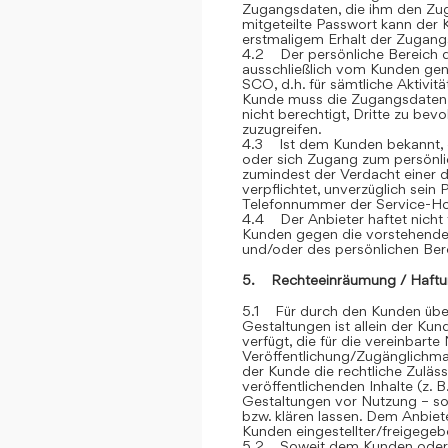
Zugangsdaten, die ihm den Zu
mitgeteilte Passwort kann der 
erstmaligem Erhalt der Zugangsd
4.2 Der persönliche Bereich 
ausschließlich vom Kunden genu
SCO, d.h. für sämtliche Aktivit
Kunde muss die Zugangsdaten ge
nicht berechtigt, Dritte zu be
zuzugreifen.
4.3 Ist dem Kunden bekannt, d
oder sich Zugang zum persönli
zumindest der Verdacht einer d
verpflichtet, unverzüglich sein
Telefonnummer der Service-Hot
4.4 Der Anbieter haftet nicht 
Kunden gegen die vorstehend
und/oder des persönlichen Ber
5. Rechteeinräumung / Haftu
5.1 Für durch den Kunden über
Gestaltungen ist allein der Kun
verfügt, die für die vereinbar
Veröffentlichung/Zugänglichmac
der Kunde die rechtliche Zuläss
veröffentlichenden Inhalte (z
Gestaltungen vor Nutzung – sow
bzw. klären lassen. Dem Anbiete
Kunden eingestellter/freigegebe
5.2 Soweit dem Kunden oder Dr