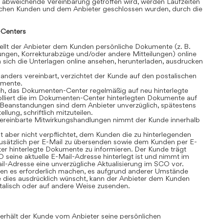
 abweichende Vereinbarung getroffen wird, werden Laufzeiten
schen Kunden und dem Anbieter geschlossen wurden, durch die
Centers
lt der Anbieter dem Kunden persönliche Dokumente (z. B.
ngen, Korrekturabzüge und/oder andere Mitteilungen) online
sich die Unterlagen online ansehen, herunterladen, ausdrucken
anders vereinbart, verzichtet der Kunde auf den postalischen
umente.
ch, das Dokumenten-Center regelmäßig auf neu hinterlegte
olliert die im Dokumenten-Center hinterlegten Dokumente auf
t. Beanstandungen sind dem Anbieter unverzüglich, spätestens
lung, schriftlich mitzuteilen.
ereinbarte Mitwirkungshandlungen nimmt der Kunde innerhalb
t aber nicht verpflichtet, dem Kunden die zu hinterlegenden
sätzlich per E-Mail zu übersenden sowie dem Kunden per E-
r hinterlegte Dokumente zu informieren. Der Kunde trägt
 seine aktuelle E-Mail-Adresse hinterlegt ist und nimmt im
il-Adresse eine unverzügliche Aktualisierung im SCO vor.
n es erforderlich machen, es aufgrund anderer Umstände
 dies ausdrücklich wünscht, kann der Anbieter dem Kunden
alisch oder auf andere Weise zusenden.
rhält der Kunde vom Anbieter seine persönlichen